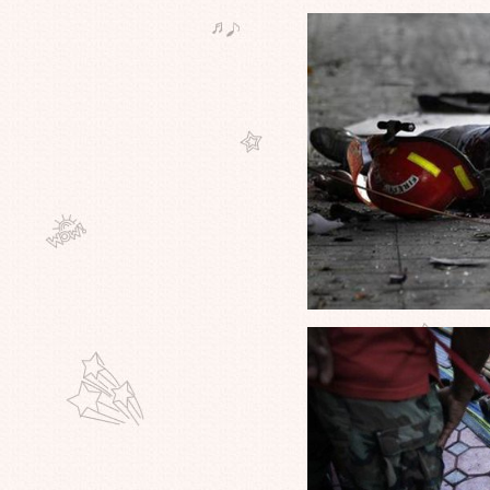
รุ่น18คนคลั่งฆ่าตัวตายหมู่ เพ้อสละ
ชีวิตเพื่อกลายเป็นผู้ปราบปีศาจ! -*-
ไม่ได้มาพูดถึงทรานฟอเมอร์นะครับ
ต่เรื่องที่เอามาให้ดูกันนี้ของจริง
ครับ"งูหุ่นยนต์"ขโมยข้อมูลสุดสยอง
จริงซะจนน่ากลัวที่ญี่ปุ่น"ฆ่าตัว
ตาย"ไปแล้วกว่า 2หมื่นรายใน 6เดือน
ไม่แปลกเลยทำไมผมถึงชอบTokyo
Sonata
ช๊อคโลก!! นักเรียนชายวัย 9 ขวบ ถูก
ชกตายคา "Youtube" เซ่นสังเวียน
"fight club" ในออสเตรเลี
จากเด็กน้อยอายุ 9 สัปดาห์
บนTITANIC "มิลล์วีนา ดีน" ลมหายใจ
สุดท้ายแห่งตำนานอับปาง เสียชีวิต
ล้วครับ
มันเกิดขึ้นอีกครั้งแล้วครับที่ "ประเทศ
ญี่ปุ่น" ปรากฏการณ์ "ฝนกบ" จากหนัง
เรื่อง "แมกโนเลีย"
สุดยอดของจริง "มนุษย์" สไปเดอร์
มน พิชิตตึกแฝดเปโตรนาสใน