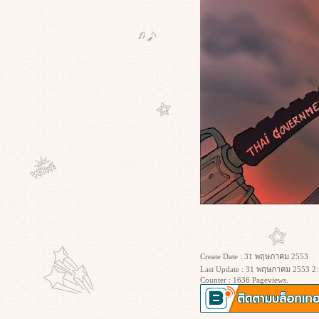
หนังที่ดูหรือจะสู้ของจริง
เรื่องจริงสุดแสนเศร้า ศาลแห่งรัฐเวส
เทิร์น พิพากษาให้"ผู้ป่วยอัมพาต"มี
สิทธิ์"ยุติชีวิตตัวเอง
"ดาบสั้นญี่ปุ่น"จ้วงแทงท้องตัวเอง“ฮา
ราคีรี”ระทึกขวัญ คว้านท้องหวังฆ่าตัว
ตาย หน้ารัฐสภาประเทศญี่ปุ่น
"ชีวิตยิ่งกว่าหนัง"โจ๋ 17 สุดเจ๋ง เผชิญ
คลื่นสุดบ้าคลั่ง ถูกโจรสลัด
ไล่กวด"แล่นเรือรอบโลกสำเร็จ"
ระทึกกว่าหนัง แปลงโฉมถอดแบบ
Mission Impossible บุกปล้นร้านเพชร
กลางกรุงลอนดอน
ตำรวจสหรัฐฯ จับเด็ก 17 ระเบิดร้านส
ตาร์บัคส์ อ้างเลียนแบบหนัง"Fight
Club"ล้างบางทุนนิยม
Create Date : 31 พฤษภาคม 2553
Last Update : 31 พฤษภาคม 2553 2:
Counter : 1636 Pageviews.