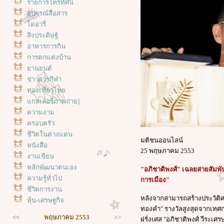
รายการโทรทัศน์
อุปกรณ์สื่อสาร
ไดอารี่
สิ่งประดิษฐ์
อาหารการกิน
การตกแต่งบ้าน
านยนต์
ข่าวสารกีฬา
ท่องเที่ยวไท
กลเลอรี่ภาพถ่าย]
ความงาม
ครอบครัว
ชีวิตในต่างแดน
มติชนออนไลน์
หนังสือ
25 พฤษภาคม 2553
งานเขียน
หลักพัฒนาตนเอง
"อภิชาติพงศ์" เฉลยสายสัมพันธ์
ความรู้ทั่วไป
การเมือง"
ชีวิตการงาน
หลังจากสามารถสร้างประวัติศา
หุ้น-เศรษฐกิจ
ทองคำ" รางวัลสูงสุดจากเท
<<
พฤษภาคม 2553
>>
ฝรั่งเศส "อภิชาติพงศ์ วีระเศร