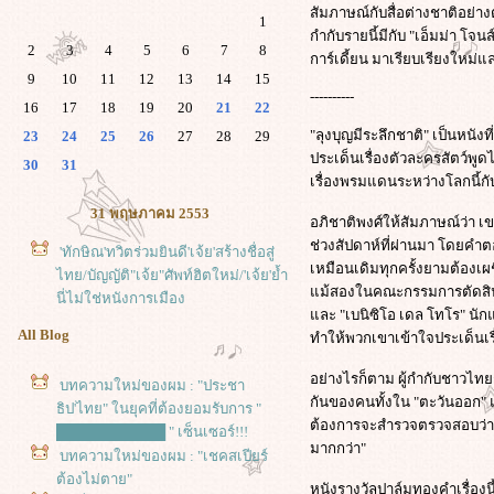
สัมภาษณ์กับสื่อต่างชาติอย่าง
1
กำกับรายนี้มีกับ "เอ็มม่า โจน
2
3
4
5
6
7
8
การ์เดี้ยน มาเรียบเรียงใหม่แล
9
10
11
12
13
14
15
----------
16
17
18
19
20
21
22
"ลุงบุญมีระลึกชาติ" เป็นหนัง
23
24
25
26
27
28
29
ประเด็นเรื่องตัวละครสัตว์พูด
30
31
เรื่องพรมแดนระหว่างโลกนี้ก
31 พฤษภาคม 2553
อภิชาติพงศ์ให้สัมภาษณ์ว่า เ
ช่วงสัปดาห์ที่ผ่านมา โดยคำ
'ทักษิณ'ทวิตร่วมยินดี'เจ้ย'สร้างชื่อสู่
เหมือนเดิมทุกครั้งยามต้องเผ
ไทย/บัญญัติ"เจ้ย"ศัพท์ฮิตใหม่/'เจ้ย'ย้ำ
ม้สองในคณะกรรมการตัดสินรางว
นี่ไม่ใช่หนังการเมือง
ละ "เบนิซิโอ เดล โทโร" นัก
All Blog
ทำให้พวกเขาเข้าใจประเด็นเ
อย่างไรก็ตาม ผู้กำกับชาวไทย
บทความใหม่ของผม : "ประชา
กันของคนทั้งใน "ตะวันออก" แ
ธิป'ไทย" ในยุคที่ต้องยอมรับการ "
ต้องการจะสำรวจตรวจสอบว่า
███████████ " เซ็นเซอร์!!!
มากกว่า"
บทความใหม่ของผม : "เชคสเปียร์
ต้องไม่ตาย"
หนังรางวัลปาล์มทองคำเรื่องนี้