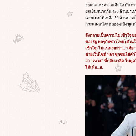
คนสูบบุหรี่, บิดเบือนศาสนา !!
3.ขอแสดงความเสียใจ กับ กร
"วาติกัน"หยาม"อวตาร"หนังสามมิติ
กเงินผนวกกัน 430 ล้านบาทกับ
ไร้อารมณ์มนุษย์ - น่าเบื่อ !!
เศษแบงก์ที่เหลือ 50 ล้านบาทก
ฟน"อวตาร"เครียด-คิดฆ่าตัวตา
กระแส-หนังทดลอง-หนังชุดหร
กไม่ออกชีวิตจริงกับเรื่องที่ถูก
สร้างสรรค์ขึ้น เผยอยากไปอยู่แพนด
จึงกลายเป็นความไม่เข้าใจ
อร่า!
ของรัฐ พอๆกับชาวไทย (ส่วนใ
ข่าวสุดฮ็อท"เจมส์ คาเมรอน"โดน
เข้าใจ) ไม่แน่นะฮะว่า..."เจ
จมตีทำ"อวตาร์"ลอกจากภาพยนตร์
ข่ายเว็บไซต์ ฯลฯ ซุกซนใส่คำไ
การ์ตูนเรื่อง"โพคาฮอนทัส"
ว่า "เหวง" ที่กลับมาฮิต ในยุคไ
เมื่อ"ความจริง"ปรากฏที่งานศพ
ได้เน้อ...อ.
คุณ"รุจน์ รณภพ"เรื่อง"ทักษิณ"สนิท
กับพ่อของ"ศิวรักษ์"...ไม่เป็นความ
จริง!
เมื่อ"นก สินจัย"แสดงจุดยืนอย่าง
ชัดเจนต่อคนที่ชื่อ"ทักษิณ ชิน
วัตร"ผ่านทาง"ทวิตเตอร์"
((ภาพยนตร์เรื่อง"จัดฉาก"ดัน"ผิด
ฉาก-ผิดคิว"หนังไทยโดยการ
สนับสนุนจากรบ.ไทย งามหน้าไม่แพ้
ครในโลกครับ))