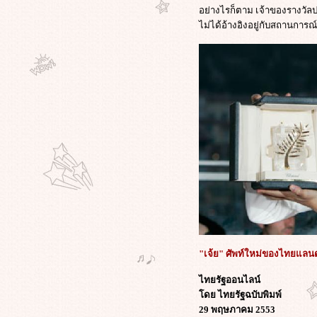
ซบุ๊ก ยันจงรักภักดี พร้อมให้อภัยน้อง
อย่างไรก็ตาม เจ้าของรางวัลป
ต่เตือนอย่าก่อความแตกแยก
ไม่ได้อ้างอิงอยู่กับสถานการ
ไขเบื้องหลัง "ออฟ-พงษ์พัฒน์" ขึ้นเวที
ลั่น "จงออกไปจากที่นี่" โยงคอนเน็
กชั่นลึกพรรค "ประชาธิปัตย์"
คำกล่าวของ"อภิชาติพงศ์"บนเวที
ลก-ความหวังดีที่มีต่อประเทศไทย-
อยากให้รางวัลช่วยลดอุณหภูมิขัด
้งในปท.
ภาพขึ้นรับรางวัล "ปาล์มทองคำ" ของ
คุณ "เจ้ย" อภิชาติพงศ์ และภาพ
พ.ต.ท."ทักษิณ"ปรากฏตัว ที่เมืองคาน
ส์
"อภิชาติพงศ์" วิพากษ์ "ไทย" ที่เมือง
คานส์ "ประเทศไทยเป็นประเทศ ที่มี
ความรุนแรง และมีมาเฟียครองเมือง"
บทความที่คุณ"อ๊อฟ พงษ์พัฒน์"ควร
"เจ้ย" ศัพท์ใหม่ของไทยแลนด
อ่านแล้วคิดตาม: การพูดว่า"จงออก
ไปจากที่นี่"จะไม่ช่วยแก้ปัญหาให้เรา
ไทยรัฐออนไลน์
เล
ดย ไทยรัฐฉบับพิมพ์
สิ่งที่ "หนุ่ม ศรราม" พูด..ความหมา
29 พฤษภาคม 2553