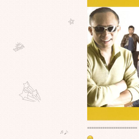
มันเป็นเพราะตัว"หนัง"หรือมันเป็น
เพราะเรา"ง่วง"กันแน่ครับ ??
(ขวัญอ่อนห้ามเข้านะ) การปรากฏตัว
หรือการเคลื่อนตัวของผี-ปีศาจจาก
หนังเรื่องไหน?ที่คุณว่าน่ากลัวที่สุด?
!!! โรงหนังสวิสฯทนเสียงโวยไม่ไหว
เตรียมฉายรอบดึก"แบน"ไม่ให้"ผู้
หญิง"เข้าชม เหตุถามซอกแซกไม่
หยุด !!!
ผู้หญิงคนไหนที่
ดู"BangkokTrafficloveStory"แล้ว เข้า
มาหน่อยครับเรามีเรื่องต้องคุยกัน!!
(เรื่องเจ็บตัว)
มีหนังเรื่องอะไรกันบ้างครับ?ที่ยืม
ร้านเช่ามาแล้วเกิดไม่ได้คืน และต้อง
อมเสียการเป็นสมาชิกร้านนั้นๆไป
??? คุณดู Slumdog Millionaire ก่อน
City Of God หรือคุณดู City Of God
ก่อน Slumdog Millionaire ???
??? มีหนังเรื่องไหนบ้างที่คุณรู้สึกรัก
=======================
มันมาก แต่ทิ้งๆขว้างๆไม่เคยหยิบขึ้น