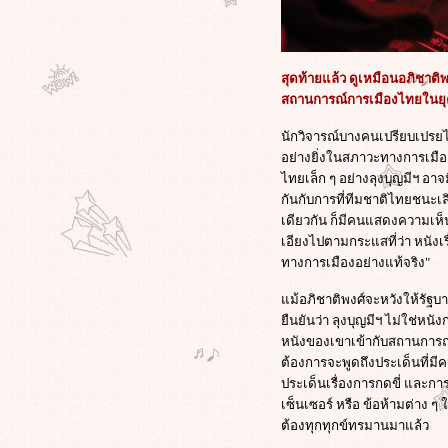
ละเมิดสิทธิทางปัญญา กับหนังเรื่อง
เยี่ยมแห่งปี The Social Network
ตามไปดู บางฉากบางตอนของการ
สัมภาษณ์ อภิชาติพงศ์ วีระเศรษฐกุล //
สุดท้ายแล้ว ดูเหมือนอภิชาติ
GMlive - เจ้ย อภิชาติพงศ์ กบฏหนัง
สถานการณ์การเมืองไทยในยุค
ไท
ภาพนาย"อภิสิทธิ์"ขอบคุณ"เจ้ย"อภิ
นักวิจารณ์บางคนเปรียบเปรยไ
ชาติพงษ์ และทีมงาน"ลุงบุญมีระลึก
อย่างยิ่งในสภาวะทางการเมือ
ชาติ"ที่คว้าปาล์มทอง สร้างชื่อให้ไท
ไทยเล็ก ๆ อย่างลุงบุญมีฯ อาจ
"รักแห่งสยาม"เป็นได้แค่ในหนัง?
กันกับการที่ทีมชาติไทยชนะเ
“มะเดี่ยว”ผกก.รักแห่งสยาม แสดง
เดียวกัน ก็มีคนแสดงความเห็
ทัศนะถึงความแตกแยกที่เกิดขึ้นใน
เอียงไปตามกระแสที่ว่า หนังเร
สังคมไท
ทางการเมืองอย่างแท้จริง"
กรณี'พงษ์พัฒน์'ดร.สุเมธ.แจงอ้างอิง
ม้อภิชาติพงศ์จะหวังให้รัฐบาล
พระราช
ืนยันว่า ลุงบุญมีฯ ไม่ใช่ห
ดำรัสTheKingCanDoNoWrongเกิดขึ้น
หนังของเขาเข้ากับสถานการณ์
หลายปีแล้ว ไม่เกี่ยวการเมือง
ต้องการจะพูดถึงประเด็นที่มี
'ทักษิณ'ทวิตร่วมยินดี'เจ้ย'สร้างชื่อสู่
ประเด็นเรื่องการกดขี่ และก
ไทย/บัญญัติ"เจ้ย"ศัพท์ฮิตใหม่/'เจ้ย'ย้ำ
เซ็นเซอร์ หรือ ข้อห้ามต่าง 
นี่ไม่ใช่หนังการเมือง
ต้องทุกทุกข์ทรมานมาแล้ว
"ดี้" เขียนจม.เปิดผนึกถึง "โจ" ผ่านเฟ