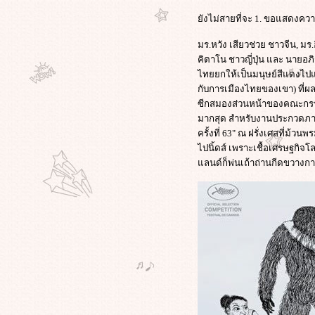
ไม่ได้ต่างกัน..แต่คำชื่นชมระหว่าง
คุณหนุ่ม กับคุณอ๊อฟ ต่างกันจริงๆ
ังไม่สายที่จะ 1. ขอแสดงความ
ครเคยดูหนังเรื่อง Vantage Point น่า
มร.หวัง เสียวช่วย ชาวจีน, มร
จะเข้าใจ 3 คลิปนี้ที่อธิบายการตา
คิตาโน ชาวญี่ปุ่น และ นายอภ
ของเสื้อแดง ได้ง่ายขึ้นครับ
ไทยยกให้เป็นมนุษย์สีแดงไป
สันติบาลเผย แกนนำป่วนใต้ครึ่งร้อ
กับการเมืองไทยของเขา) ที่ผลง
บุกกรุง! พร้อมอาวุธซ่อนตัวแถวรามฯ
ซีกสมองส่วนหน้าของคณะกรรมก
อาจเกี่ยวเหตุป่วนต่างๆที่เกิดขึ้น
มากสุด สำหรับงานประกวดภาพ
ตัวแทนคนกรุง! 1,800 ชุมชน หมด
ครั้งที่ 63" ณ ฝรั่งเศสที่ม้
ความอดทน ลุกฮือต้านแดง แสดง
ไปนิ้ดส์ เพราะเชื้อเศรษฐกิจ
พลังปลุกชาวบ้าน ปกป้องเมืองกรุง!
ลนด์ก็พ่นเถ้าถ่านกีดขวาง
ปฏิกิริยาในเฟซบุ๊กต่อบทความ
"ความอดกลั้นของคนกรุงเทพ ..เขา
อยากมาแสดงพลัง เราก็ให้โอกาส"
คนกรุงฯโชว์ 'อารยะขัดขืน' ฟอร์เวิร์ด
เมล์ต้านแดง! ร่วมกัน 'บีบแตร'
หลัง6โมงเย็น ขออย่าใช้ความ
รุนแรง!!
March on March 14 : เ ค ลื่ อ น พ ล ทั้
ง แ ผ่ น ดิ น : มาร่วมกันครับเพื่อนๆ
"เจมส์ คาเมรอน"ยืนยัน แฟน