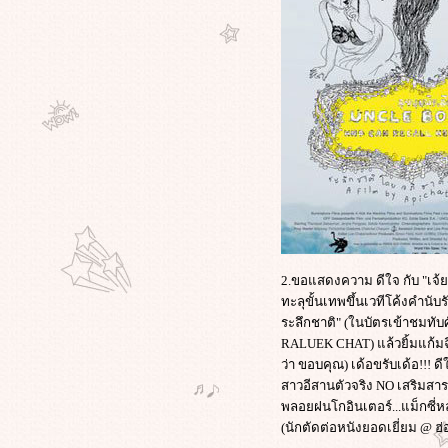
หนัง"อวตาร"เตรียมได้ชมฉาก"เลิฟ
ซีน"ที่โรงตัดออก! ในรูปแบบดีวีดี(มี
ภาพประกอบ)
"จีน"เปลี่ยนชื่อขุนเขาอิง
กระแส"อวตาร"อ้างเป็นต้นแบบภูเขา
ลอยฟ้า"ฮัลเลลูยาห์"รับจัดทัวร์ดิน
ดนแพนดอร่า
"พ่อ-แม่ มะกัน-อังกฤษ"แห่ตั้งชื่อลูก
ตามตัวละคร จากภาพยนตร์สุดฮิต
"อวตาร"
ฟนหนังชาวจีนเดือด ฮือประท้วงไม่
ดูหนังขงจื้อ"คอนฟิวเชียส"ประนาม
รบ.จีน เหตุจำกัดโรงฉายหนัง
ดัง"อวตาร"
2.ขอแสดงความ ดีใจ กับ "เจ้ย" 
ทะลุขั้นเทพขึ้นเวทีโค้งคำนับร
เมื่อนักเรียนภาพยนตร์ในเฮติ รวมตัว
ระลึกชาติ" (ในบัตรเข้าชมท
กันเป็นนักข่าวพลเมืองที่น่ายกย่อง แม้
RALUEK CHAT) แล้วยิ้มแก้มฉี
บางคนสูญเสียเพื่อนและครอบครัว
ว่า ขอบคุณ) เด้อขรับเด้อ!!! 
"อวตาร"โดนกลุ่มอนุรักษ์นิยมต่อ
สาวอีสานตัวจริง NO เสริมสา
ต้าน-ฝักใฝ่ด้านสิ่งแวดล้อม,ไม่เชื่อใน
พลอยฝนโกอินเตอร์...แม็กซี่ห
พระเจ้า,สร้างภาพลบให้กองทัพสหรัฐ!
(นักตัดต่อหนังยอดเยี่ยม @ ฮ
รุมจวก "Avatar" เหยียดผิว, ส่งเสริม