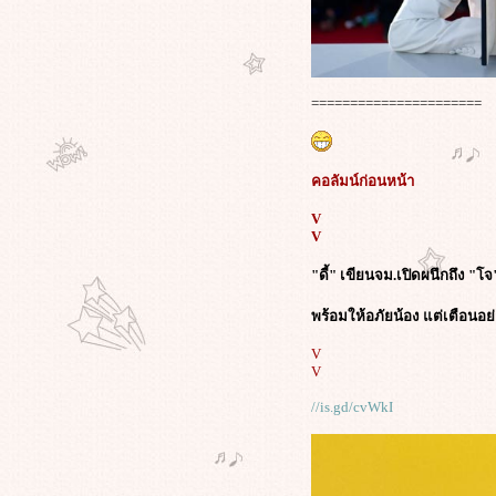
ผมจึงขอเสนอให้คุณ"วู๊ดดี้"เชิญ
คุณ"คำรบ ปาลวัฒน์วิไชย"เลขาทูต
ไทย-มาร่วมรายการ"วู๊ดดี้ เกิดมา
คุย"ครับ
เมื่อ"วู๊ดดี้ เกิดมาคุย"แสดง
======================
ทัศนะ(อคติ)ทางการเมือง
กรณี"วิศวกร"เชื่อว่าจัดฉาก"องค์ที่ 2
เริ่มแล้ว"!
คอลัมน์ก่อนหน้า
เราดูหนังกันมาพอสมควรพอที่จะเห็น
ล้วว่าเมื่อขาดสติความ"คลั่งชาติ"ก็
V
V
บังเกิดขึ้นบนหน้าประวัติศาตร์เสมอ
ภาพยนตร์"คลั่งชาติ"ปลุกปั่น(อ้าง)รัก
"ดี้" เขียนจม.เปิดผนึกถึง "โจ
ชาติ นำพาสู่เหตุการณ์สังหารหมู่ที่
ลกไม่ลืม(เพิ่มเติมคลิปสังหาร)
พร้อมให้อภัยน้อง แต่เตือน
สุดยอดหนังนีโอนาซี"American
V
History X"คลั่งชาติแล้วต้องเอาให้สุด
V
เพราะถ้าหยุดแล้วจะรู้ไม่น่า"คลั่ง"
ภาพยนตร์"คลั่งชาติ" Triumph des
//is.gd/cvWkI
Willens ปลุกปั่น(อ้าง)รักชาติ นำพาสู่
เหตุการณ์สังหารหมู่ที่โลกไม่ลืม
?? ที่ว่าดูหนังแล้ว"หลับ"คาจอเนี่ย!