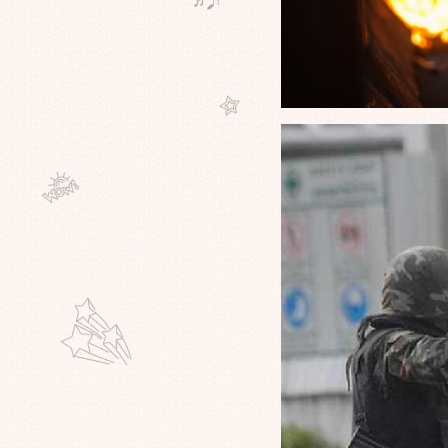
วอร์ส เตรียมฟ้องเทสโก้โลตัส เหตุ
หมิ่นลัทธิเจได ???
ผู้หญิงคนนี้ถูกทำให้ตาย เพียงเธอ
จกใบปลิวต่อต้านรบ.เธออายุ
เพียง21ปี เธอคือจิตวิญญาณที่โลก
ต้องไม่ลืม
จาก"จินตนาการณ์"สู่โลกความจริง
สนน่ารัก จีนเตรียมเปิดตัวโลกสวน
สนุกสุดยิ่งใหญ"สวนสนุก
ช็อกโกแลต"ครับ
สุดโหดโคตรนักศึกษา ระทึกโจ๋มะกัน
ควงซามูไรฟันโจรแขนขาด ตวัดดาบ
ปาดคอซ้ำ ชักตายคาที่หลังพ้นคุกไม่กี่
วัน
อย่ากลัวถ้ามันคือความจริง เทศกาล
ภาพยนตร์ในไต้หวันท้าชนจีน เตรียม
ฉายหนังสารคดีของผู้นำพลัดถิ่นอุ
กูร์
ฆษก"Louvre"รายงานความคืบหน้า
เหตุโจมตีระทึกภาพเขียน"Mona
Lisa"สาวรัสเซียแค้นไม่ได้สัญชาติ