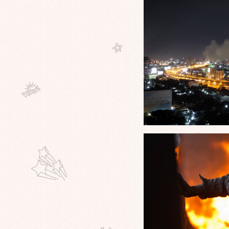
นว"COMING SOON"นะครับ ^_^
ช็อคทั้งประเทศ เหตุตายหมู่ 54 ศพ!
รงงานต่างด้าวสุดอนาถ ชักดิ้นตา
คาตู้คอนเทนเนอร์
ฝันที่เป็นจริง"บัซ ไลท์ เยียร์"กลับมาสู่
พื้นโลก หลังท่องอวกาศ ศึกษา
ครงการร่วมกับ"องค์การนาซ่า"
อียิปต์ผวาทั้งประเทศ สื่อมวลชน
ประโคมข่าวสุดสยอง คนตายเพราะ
รับเอสเอ็มเอสมรณะ!
ดิสนีย์แลนด์ยังไม่เคยได้ไปเลยเค้า
เตรียมเปิดตัวโลกเวทย์มนต์จำลองสุด
ิ่งใหญ่กันแล้ว เมืองแฮรี่พอตเตอร์
พี่น้องเธอถูกฆ่า เธอถูกประนามว่า
เป็นตัวปัญหา เธอถูกขับออกจาก
ถิ่นฐาน เธอคือจิตวิญญาณของชาวอุ
กูร์
ล้วคุณจะยิ้มและรัก"คุณตา"คนนี้
ทันที แกคือผู้ที่ขี่สกูตเตอร์แหกบ้าน
พักคนชราได้สำเร็จ ก่อนสิ้นลมหายใจ
??? ไม่เชื่ออย่าลบหลู่ครับ หนุ่มสตาร์