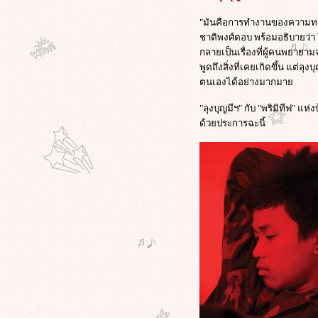
วิกิลีกส์แฉว่าที่ผู้นำจีนประกาศตัวเป็น
ฟนหนังฮอลลีวูดซัดหนังจีน
"มันคือการทำงานของความทรงจ
ของ"จาง อี้โหม่ว"เป็นหนังที่ชวน
ชาติพงศ์ตอบ พร้อมอธิบายว่า 
สับสน
กลายเป็นเรื่องที่ผู้คนพยาย
สุดมันส์กับ "วิกิลีกส์" (the Movie) การ
พูดถึงสิ่งที่เคยเกิดขึ้น แต่
ผจญภัยของ "จูเลียน อัสซานจ์" ผู้ก่อ
ตนเองได้อย่างมากมา
ตั้ง WikiLeaks!
"ลุงบุญมีฯ" กับ "พริมิทีฟ" แห
วิกิลีกส์แสบ! เลือกวันแฉข้อมูลลับ 14
ด้วยประการฉะนี้
ชาติอาหรับแบนผลงานของ"สตีเวน ส
ปีลเบิร์ก"ตรงกับวันเกิดของผกก.ดัง
ภาพแรก "มิเชล โหย่ว" สวมบทเป็น
"ออง ซาน ซูจี" ในหนังของ "ลุค
บซง" || เหมือนโคตรๆ !!
ศาลอิหร่านสั่งจำคุก ผกก.จาฟาร์ ปา
นาฮี 6 ปี - ห้ามทำหนัง 20 ปี ข้อหา
กระทำการอันขัดต่อรัฐบาล
'คำ ผกา' วิพากษ์ กรณีแบนหนัง
Insects in the Backyard งานเสวนา
การเมืองสยามประเทศไทย : หลัง
อภิสิทธิ์ 1
รงบันดาลใจทางความคิด หรือ