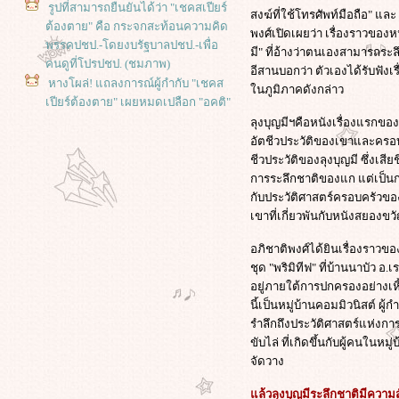
รูปที่สามารถยืนยันได้ว่า "เชคสเปียร์
สงฆ์ที่ใช้โทรศัพท์มือถือ" แล
ต้องตาย" คือ กระจกสะท้อนความคิด
พงศ์เปิดเผยว่า เรื่องราวของหน
พรรคปชป.-โดยงบรัฐบาลปชป.-เพื่อ
มี" ที่อ้างว่าตนเองสามารถระลึ
คนดูที่โปรปชป. (ชมภาพ)
อีสานบอกว่า ตัวเองได้รับฟังเ
หางโผล่! แถลงการณ์ผู้กำกับ "เชคส
นภูมิภาคดังกล่าว
เปียร์ต้องตาย" เผยหมดเปลือก "อคติ"
ิ่งลักษณ์ "เกลียด" ชินวัตร "แขยง"
ลุงบุญมีฯคือหนังเรื่องแรกของอ
เสื้อแดง!
อัตชีวประวัติของเขาและครอบค
เปิดจดหมายจากเรือนจำ "จาฟาร์ ปา
ชีวประวัติของลุงบุญมี ซึ่งเสีย
นาฮี" ผกก.อิหร่านที่ถูกคุมขัง จ่าหน้า
การระลึกชาติของแก แต่เป็น
ถึง "เทศกาลภาพยนตร์เบอร์ลิน"
กับประวัติศาสตร์ครอบครัวขอ
ฮคเกอร์จอมป่วนสู่โนเบลสันติภาพ!
เขาที่เกี่ยวพันกับหนังสยอง
หนังสือชีวิต จูเลียน แอสซานจ์ กับ
อภิชาติพงศ์ได้ยินเรื่องราว
หนังชีวประวัติผู้ก่อตั้ง WikiLeaks
ชุด "พริมิทีฟ" ที่บ้านนาบัว
การประท้วงปิดสนามบิน กับผลกระ
อยู่ภายใต้การปกครองอย่างเห
ทบที่คาดไม่ถึง! ในหนังผีกระป๋องสุด
นี้เป็นหมู่บ้านคอมมิวนิสต์ ผ
เอาท์ฉบับ 3D : The Child’s Eye
รำลึกถึงประวัติศาสตร์แห่งก
ทะลวงสัญลักษณ์ กับการเมืองเชิง
ขับไล่ ที่เกิดขึ้นกับผู้คนในห
ภาพยนตร์ ความกังวลทางหลักคิด ใน
จัดวาง
หนังตลกเสียดสีสุดสะเปะสะปะ "ชิง
หมาเถิด"
ล้วลุงบุญมีระลึกชาติมีความส