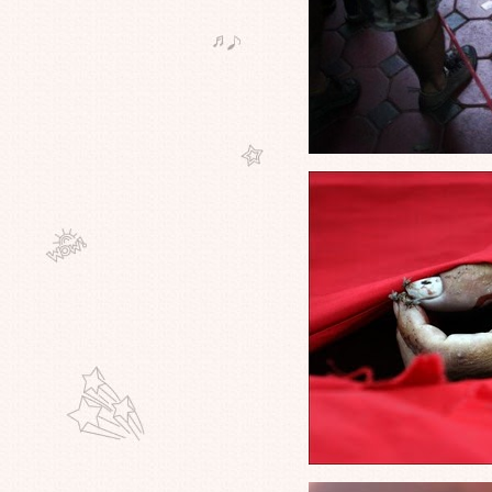
มาเลเซียสำเร็จแล้วครับ ถูกจับทันที
ด้วยครับ
ภาพที่เราไม่เคยเห็น วันสำคัญที่ไม่มี
คร คิดว่าจะเป็น "วันแห่งความรัก
ของจีน" ไม่ใช่วันที่ 14 กุมภาฯ !
ข่าววงใน"พิพิธภัณฑ์ลูฟร์"เปิดเผยอ
อกมาแล้วครับ ภาพเขียน"โมนาลิ
ซ่า"ของดา วินชี ถูกโจมตีอีกครั้งจริงๆ
ตลอดชีวิตแต่งงาน ของชายคนนี้ นำ
ดอกกุหลาบมาวางที่ข้างเตียงภรรยา
ทุกวัน
ตอนนี้สามารถทำได้แล้วนะ "ทวิต
เตอร์ถึงพระเจ้า" กันได้เลยครับ!!!
เรื่องนี้ไปกันใหญ่เลยครับ เด็ก 14
ชาวจีนคลั่ง ซดน้ำมันเครื่องหวังเป็น
อย่างหุ่นยนต์"ออพติมัส ไพรม์"
อ้ว .. พระเจ้า : ตำรวจบราซิลสอบ
พิธีกรทีวี "สั่งฆ่าคน" เรียกเรตติ้งให้
รายการ
เกาหลีทมิฬ ภาพเหตุการณ์จริง ใน
หน้าประวัติศาสตร์ ที่โลกต้องจารึก