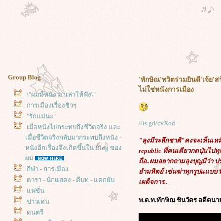
Group Blog
'ทักษิณ'ทวิตร่วมยินดี'เจ้ย'สร้
ไม่ใช่หนังการเมือง
\"ผมมีหนัง มาเล่าให้ฟัง\"
การเมืองเรื่องชิวๆ
"รักแม่นะ"
//is.gd/cvXod
เมื่อหนังไปกระทบถึงชีวิตจริง และ
เมื่อชีวิตจริงกลับมากระทบถึงหนัง -
"ลุงมีระลึกชาติ"คงจะเห็นเ
หนังอีกเรื่องจึงเกิดขึ้นใน Blog ของ
republic ที่คนเดียวกดปุ่มไ
ผม
ถือ..ผมอยากถามลุงบุญมีว่า
กีฬา - การเมือง
อำมหิตย์ เข่นฆ่าทุกรูปแแบบ ท
ดารา - นักแสดง - ตีบท - แตกยับ
เผด็จการ..
ฟชั่น
พ.ต.ท.ทักษิณ ชินวัตร อดีตน
ข่าวเด่น
ดนตรี