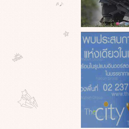
ฝรั่งเศส
ศาลตัดสินแล้ววันนี้ ทนายความชาว
บราซิลนำหนัง“Super Size Me”เข้า
ประกอบการพิจารณาคดีฟ้องร้อง
McDonald’s
เมื่อชาติพร้อมแล้วที่จะให้เราไปกู้
เรื่องนี้ต้องดู เพราะนี่แหละ"กำปั้นกู้
ชาติ"ของจริง
มึนกันทั้งประเทศเมื่อ"หลุม
ดำ"เอฟเฟคทำนร.หญิงออสซี่ให้เพื่อน
ชายมี"เซ็กส์" ผวา"เซิร์น"ทำโลกถึง
กาลอวสาน
จะได้อ่านกันแล้วครับ"แมกกาซีน
ภาพเคลื่อนไหว"คล้ายDaily
Prophetใน"แฮร์รี่ พอตเตอร์"มีคลิปมา
ห้ดูกันคับ
เรื่องนี้เหมือนได้ดูภาค2ของ"Super
Size Me"จริงๆครับ เมื่อ"แมคโดนั
ลด์"หน้าแหกแพ้คดีฟ้องข้าวแกงมา
เลย์
ช็อค!!! ทั้งประเทศสิงคโปร์ วั