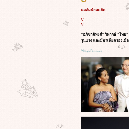
มาดูอีกเลย ???
??? หนังเรื่องอะไรบ้าง? เริ่มเรื่อง
คอลัมน์ยอดฮิต
อย่าง พอครึ่งเรื่องเป็นอีกแนวไปเล
???
V
??? เคยมั้ย!! คุณเคยฝันถึงหนังเรื่อง
V
อะไรตอนหลับ ???
"อภิชาติพงศ์" วิพากษ์ "ไทย"
หนังเรื่องใดบ้างที่จะถูกยกย่องว่า
รุนแรง และมีมาเฟียครองเมื
อดเยี่ยมต่อไปในอนาคต?หากแต่วัน
นี้เป็นได้เพียงหนังยอดแย่ที่ถูกเมิน
//is.gd/cmLc3
?ถ้าเลือกหนังได้ 1 เรื่อง เพื่อย้อนกลับ
ไปให้คนในอดีตเมื่อ 30 ปีที่แล้วได้ดู
กัน คุณจะเลือกเรื่องอะไร?
??? ตอนจบของภาพยนตร์เรื่องอะไร?
ที่คุณอยาก"CHANGE"มากที่สุด ???
??? คุณอยากเข้าไปมีชีวิตอยู่ในหนัง
เรื่องอะไร? ที่จะทำให้ชีวิตคุณนั้น มี
ความสุขมากที่สุด ???
ร่วมโหวต : คุณคิดว่า "บารัก โอบา
มา" ควรได้รับรางวัลโนเบลสาขา
สันติภาพแล้วหรือไม่?
เตรียมพบกันเร็วๆนี้ ทุกเรื่องใน"ซีซั่น
2"รับประกันความครบเครื่องในทุก