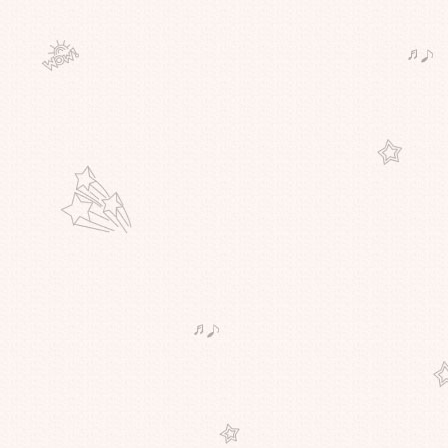
สันติบาลเผย แกนนำป่วนใต้ครึ่งร้อ
บุกกรุง! พร้อมอาวุธซ่อนตัวแถวรามฯ
อาจเกี่ยวเหตุป่วนต่างๆที่เกิดขึ้น
ตัวแทนคนกรุง! 1,800 ชุมชน หมด
ความอดทน ลุกฮือต้านแดง แสดง
พลังปลุกชาวบ้าน ปกป้องเมืองกรุง!
ปฏิกิริยาในเฟซบุ๊กต่อบทความ
"ความอดกลั้นของคนกรุงเทพ ..เขา
อยากมาแสดงพลัง เราก็ให้โอกาส"
คนกรุงฯโชว์ 'อารยะขัดขืน' ฟอร์เวิร์ด
เมล์ต้านแดง! ร่วมกัน 'บีบแตร'
หลัง6โมงเย็น ขออย่าใช้ความ
รุนแรง!!
March on March 14 : เ ค ลื่ อ น พ ล ทั้
ง แ ผ่ น ดิ น : มาร่วมกันครับเพื่อนๆ
"เจมส์ คาเมรอน"ยืนยัน แฟน
หนัง"อวตาร"เตรียมได้ชมฉาก"เลิฟ
ซีน"ที่โรงตัดออก! ในรูปแบบดีวีดี(มี
ภาพประกอบ)
"จีน"เปลี่ยนชื่อขุนเขาอิง
กระแส"อวตาร"อ้างเป็นต้นแบบภูเขา