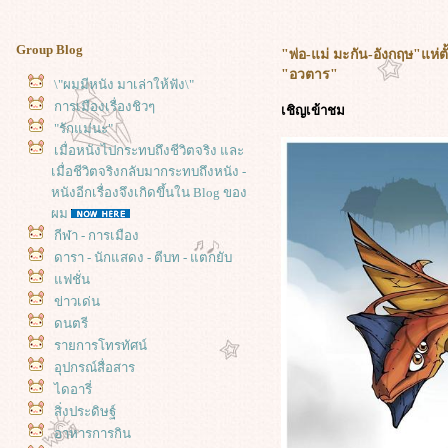
Group Blog
"พ่อ-แม่ มะกัน-อังกฤษ"แห่ต
"อวตาร"
\"ผมมีหนัง มาเล่าให้ฟัง\"
การเมืองเรื่องชิวๆ
เชิญเข้าชม
"รักแม่นะ"
เมื่อหนังไปกระทบถึงชีวิตจริง และ
เมื่อชีวิตจริงกลับมากระทบถึงหนัง -
หนังอีกเรื่องจึงเกิดขึ้นใน Blog ของ
ผม
กีฬา - การเมือง
ดารา - นักแสดง - ตีบท - แตกยับ
ฟชั่น
ข่าวเด่น
ดนตรี
รายการโทรทัศน์
อุปกรณ์สื่อสาร
ไดอารี่
สิ่งประดิษฐ์
อาหารการกิน