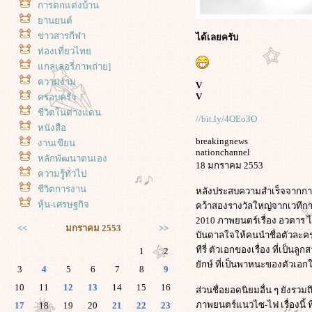
การตกแต่งบ้าน
านยนต์
ข่าวสารกีฬา
ได้เลยครับ
ท่องเที่ยวไท
กลเลอรี่ภาพถ่าย]
ความงาม
V
V
ครอบครัว
ชีวิตในต่างแดน
//bit.ly/4OEo3O
หนังสือ
breakingnews
งานเขียน
nationchannel
หลักพัฒนาตนเอง
18 มกราคม 2553
ความรู้ทั่วไป
ชีวิตการงาน
หลังประสบความสำเร็จจากการ
หุ้น-เศรษฐกิจ
คว้าสองรางวัลใหญ่จากเวทีกา
2010 ภาพยนตร์เรื่อง อวตาร ไ
<<
มกราคม 2553
>>
บันดาลใจให้คนนำชื่อตัวละครเอ
ทีรี่ ตัวเอกของเรื่อง ที่เป็
1
2
ักษ์ ที่เป็นพาหนะของตัวเอกใ
3
4
5
6
7
8
9
10
11
12
13
14
15
16
ส่วนชื่อยอดนิยมอื่น ๆ ยังรว
ภาพยนตร์แนวไซ-ไฟ เรื่องนี้
17
18
19
20
21
22
23