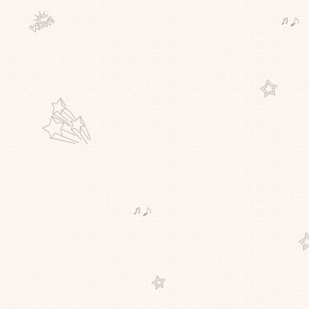
ไท
ภาพนาย"อภิสิทธิ์"ขอบคุณ"เจ้ย"อภิ
ชาติพงษ์ และทีมงาน"ลุงบุญมีระลึก
ชาติ"ที่คว้าปาล์มทอง สร้างชื่อให้ไท
"รักแห่งสยาม"เป็นได้แค่ในหนัง?
“มะเดี่ยว”ผกก.รักแห่งสยาม แสดง
ทัศนะถึงความแตกแยกที่เกิดขึ้นใน
สังคมไท
กรณี'พงษ์พัฒน์'ดร.สุเมธ.แจงอ้างอิง
พระราช
ดำรัสTheKingCanDoNoWrongเกิดขึ้น
หลายปีแล้ว ไม่เกี่ยวการเมือง
'ทักษิณ'ทวิตร่วมยินดี'เจ้ย'สร้างชื่อสู่
ไทย/บัญญัติ"เจ้ย"ศัพท์ฮิตใหม่/'เจ้ย'ย้ำ
นี่ไม่ใช่หนังการเมือง
"ดี้" เขียนจม.เปิดผนึกถึง "โจ" ผ่านเฟ
ซบุ๊ก ยันจงรักภักดี พร้อมให้อภัยน้อง
ต่เตือนอย่าก่อความแตกแยก
ไขเบื้องหลัง "ออฟ-พงษ์พัฒน์" ขึ้นเวที
ลั่น "จงออกไปจากที่นี่" โยงคอนเน็
กชั่นลึกพรรค "ประชาธิปัตย์"