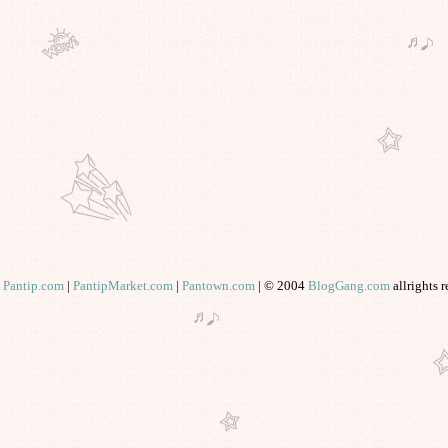
คำกล่าวของ"อภิชาติพงศ์"บนเวที
ลก-ความหวังดีที่มีต่อประเทศไทย-
อยากให้รางวัลช่วยลดอุณหภูมิขัด
้งในปท.
ภาพขึ้นรับรางวัล "ปาล์มทองคำ" ของ
คุณ "เจ้ย" อภิชาติพงศ์ และภาพ
พ.ต.ท."ทักษิณ"ปรากฏตัว ที่เมืองคาน
ส์
"อภิชาติพงศ์" วิพากษ์ "ไทย" ที่เมือง
คานส์ "ประเทศไทยเป็นประเทศ ที่มี
ความรุนแรง และมีมาเฟียครองเมือง"
บทความที่คุณ"อ๊อฟ พงษ์พัฒน์"ควร
อ่านแล้วคิดตาม: การพูดว่า"จงออก
ไปจากที่นี่"จะไม่ช่วยแก้ปัญหาให้เรา
Pantip.com
|
PantipMarket.com
|
Pantown.com
| © 2004
BlogGang.com
allrights 
เล
สิ่งที่ "หนุ่ม ศรราม" พูด..ความหมา
ไม่ได้ต่างกัน..แต่คำชื่นชมระหว่าง
คุณหนุ่ม กับคุณอ๊อฟ ต่างกันจริงๆ
ครเคยดูหนังเรื่อง Vantage Point น่า
จะเข้าใจ 3 คลิปนี้ที่อธิบายการตา
ของเสื้อแดง ได้ง่ายขึ้นครับ