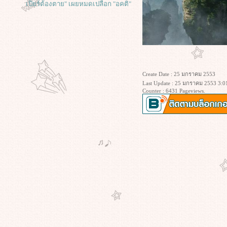
เปียร์ต้องตาย" เผยหมดเปลือก "อคติ"
ิ่งลักษณ์ "เกลียด" ชินวัตร "แขยง"
เสื้อแดง!
เปิดจดหมายจากเรือนจำ "จาฟาร์ ปา
นาฮี" ผกก.อิหร่านที่ถูกคุมขัง จ่าหน้า
ถึง "เทศกาลภาพยนตร์เบอร์ลิน"
ฮคเกอร์จอมป่วนสู่โนเบลสันติภาพ!
Create Date : 25 มกราคม 2553
หนังสือชีวิต จูเลียน แอสซานจ์ กับ
Last Update : 25 มกราคม 2553 3:0
หนังชีวประวัติผู้ก่อตั้ง WikiLeaks
Counter : 6431 Pageviews.
การประท้วงปิดสนามบิน กับผลกระ
ทบที่คาดไม่ถึง! ในหนังผีกระป๋องสุด
เอาท์ฉบับ 3D : The Child’s Eye
ทะลวงสัญลักษณ์ กับการเมืองเชิง
ภาพยนตร์ ความกังวลทางหลักคิด ใน
หนังตลกเสียดสีสุดสะเปะสะปะ "ชิง
หมาเถิด"
วิกิลีกส์แฉว่าที่ผู้นำจีนประกาศตัวเป็น
ฟนหนังฮอลลีวูดซัดหนังจีน
ของ"จาง อี้โหม่ว"เป็นหนังที่ชวน
สับสน
สุดมันส์กับ "วิกิลีกส์" (the Movie) การ