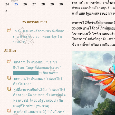
เพราะต้องการทรัพยากรล้ำค่า ค
24
25
26
27
28
29
30
ล้านดอลล่าร์บนโลกมนุษย์ แล
31
ม่ในสหรัฐและสหราชอาณาจ
25 มกราคม 2553
อวตาร ได้ชื่อว่าเป็นภาพยนตร์ท
35,000 บาท ได้รวดเร็วที่สุดอย
"พ่อ-แม่ มะกัน-อังกฤษ"แห่ตั้งชื่อลูก
ฆษกของเว็บไซท์ภาพยนตร์บลิง
ตามตัวละคร จากภาพยนตร์สุดฮิต
นอวตารไปตั้งชื่อลูกตั้งแต่ท
"อวตาร"
ชื่อพวกนี้จะได้รับความนิยมเอา
All Blog
บทความใหม่ของผม : "ประชา
ธิป'ไทย" ในยุคที่ต้องยอมรับการ "
███████████ " เซ็นเซอร์!!!
บทความใหม่ของผม : "เชคสเปียร์
ต้องไม่ตาย"
รูปที่สามารถยืนยันได้ว่า "เชคสเปียร์
ต้องตาย" คือ กระจกสะท้อนความคิด
พรรคปชป.-โดยงบรัฐบาลปชป.-เพื่อ
คนดูที่โปรปชป. (ชมภาพ)
หางโผล่! แถลงการณ์ผู้กำกับ "เชคส