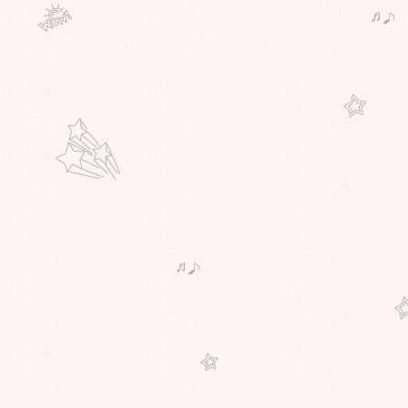
ผจญภัยของ "จูเลียน อัสซานจ์" ผู้ก่อ
ตั้ง WikiLeaks!
วิกิลีกส์แสบ! เลือกวันแฉข้อมูลลับ 14
ชาติอาหรับแบนผลงานของ"สตีเวน ส
ปีลเบิร์ก"ตรงกับวันเกิดของผกก.ดัง
ภาพแรก "มิเชล โหย่ว" สวมบทเป็น
"ออง ซาน ซูจี" ในหนังของ "ลุค
บซง" || เหมือนโคตรๆ !!
ศาลอิหร่านสั่งจำคุก ผกก.จาฟาร์ ปา
นาฮี 6 ปี - ห้ามทำหนัง 20 ปี ข้อหา
กระทำการอันขัดต่อรัฐบาล
'คำ ผกา' วิพากษ์ กรณีแบนหนัง
Insects in the Backyard งานเสวนา
การเมืองสยามประเทศไทย : หลัง
อภิสิทธิ์ 1
รงบันดาลใจทางความคิด หรือ
ละเมิดสิทธิทางปัญญา กับหนังเรื่อง
เยี่ยมแห่งปี The Social Network
ตามไปดู บางฉากบางตอนของการ
สัมภาษณ์ อภิชาติพงศ์ วีระเศรษฐกุล //
GMlive - เจ้ย อภิชาติพงศ์ กบฏหนัง