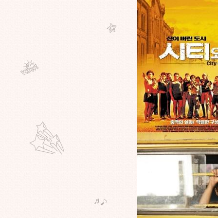
มีหนังเรื่องอะไรกันบ้างครับ?ที่ยืม
ร้านเช่ามาแล้วเกิดไม่ได้คืน และต้อง
อมเสียการเป็นสมาชิกร้านนั้นๆไป
??? คุณดู Slumdog Millionaire ก่อน
City Of God หรือคุณดู City Of God
ก่อน Slumdog Millionaire ???
??? มีหนังเรื่องไหนบ้างที่คุณรู้สึกรัก
มันมาก แต่ทิ้งๆขว้างๆไม่เคยหยิบขึ้น
มาดูอีกเลย ???
??? หนังเรื่องอะไรบ้าง? เริ่มเรื่อง
อย่าง พอครึ่งเรื่องเป็นอีกแนวไปเล
???
??? เคยมั้ย!! คุณเคยฝันถึงหนังเรื่อง
อะไรตอนหลับ ???
หนังเรื่องใดบ้างที่จะถูกยกย่องว่า
อดเยี่ยมต่อไปในอนาคต?หากแต่วัน
นี้เป็นได้เพียงหนังยอดแย่ที่ถูกเมิน
?ถ้าเลือกหนังได้ 1 เรื่อง เพื่อย้อนกลับ
ไปให้คนในอดีตเมื่อ 30 ปีที่แล้วได้ดู
กัน คุณจะเลือกเรื่องอะไร?
??? ตอนจบของภาพยนตร์เรื่องอะไร?