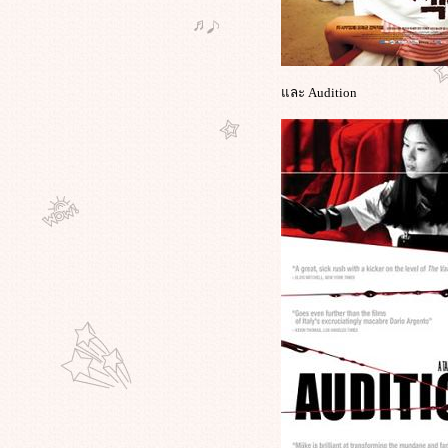
เตอร์ถึงพระเจ้า" กันได้เลยครับ!!!
เรื่องนี้ไปกันใหญ่เลยครับ เด็ก 14
ชาวจีนคลั่ง ซดน้ำมันเครื่องหวังเป็น
อย่างหุ่นยนต์"ออพติมัส ไพรม์"
อ้ว .. พระเจ้า : ตำรวจบราซิลสอบ
ละ Audition
พิธีกรทีวี "สั่งฆ่าคน" เรียกเรตติ้งให้
รายการ
เกาหลีทมิฬ ภาพเหตุการณ์จริง ใน
หน้าประวัติศาสตร์ ที่โลกต้องจารึก
หนังที่ดูหรือจะสู้ของจริง
เรื่องจริงสุดแสนเศร้า ศาลแห่งรัฐเวส
เทิร์น พิพากษาให้"ผู้ป่วยอัมพาต"มี
สิทธิ์"ยุติชีวิตตัวเอง
"ดาบสั้นญี่ปุ่น"จ้วงแทงท้องตัวเอง“ฮา
ราคีรี”ระทึกขวัญ คว้านท้องหวังฆ่าตัว
ตาย หน้ารัฐสภาประเทศญี่ปุ่น
"ชีวิตยิ่งกว่าหนัง"โจ๋ 17 สุดเจ๋ง เผชิญ
คลื่นสุดบ้าคลั่ง ถูกโจรสลัด
ไล่กวด"แล่นเรือรอบโลกสำเร็จ"
ระทึกกว่าหนัง แปลงโฉมถอดแบบ
Mission Impossible บุกปล้นร้านเพชร