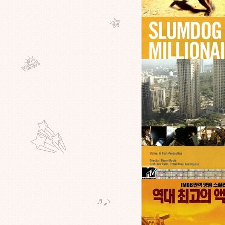
ชาติ นำพาสู่เหตุการณ์สังหารหมู่ที่
ลกไม่ลืม(เพิ่มเติมคลิปสังหาร)
สุดยอดหนังนีโอนาซี"American
History X"คลั่งชาติแล้วต้องเอาให้สุด
เพราะถ้าหยุดแล้วจะรู้ไม่น่า"คลั่ง"
ภาพยนตร์"คลั่งชาติ" Triumph des
Willens ปลุกปั่น(อ้าง)รักชาติ นำพาสู่
เหตุการณ์สังหารหมู่ที่โลกไม่ลืม
?? ที่ว่าดูหนังแล้ว"หลับ"คาจอเนี่ย!
มันเป็นเพราะตัว"หนัง"หรือมันเป็น
เพราะเรา"ง่วง"กันแน่ครับ ??
(ขวัญอ่อนห้ามเข้านะ) การปรากฏตัว
หรือการเคลื่อนตัวของผี-ปีศาจจาก
หนังเรื่องไหน?ที่คุณว่าน่ากลัวที่สุด?
!!! โรงหนังสวิสฯทนเสียงโวยไม่ไหว
เตรียมฉายรอบดึก"แบน"ไม่ให้"ผู้
หญิง"เข้าชม เหตุถามซอกแซกไม่
หยุด !!!
ผู้หญิงคนไหนที่
ดู"BangkokTrafficloveStory"แล้ว เข้า
มาหน่อยครับเรามีเรื่องต้องคุยกัน!!
(เรื่องเจ็บตัว)