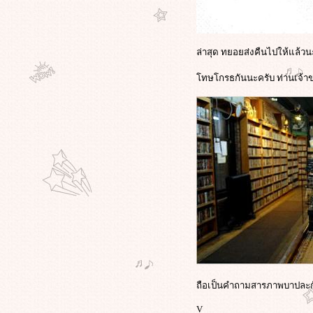
รบ.จีน เหตุจำกัดโรงฉายหนัง
ดัง"อวตาร"
เมื่อนักเรียนภาพยนตร์ในเฮติ รวมตัว
กันเป็นนักข่าวพลเมืองที่น่ายกย่อง แม้
ล่าสุด ทยอยส่งคืนไปให้แล้วนะ
บางคนสูญเสียเพื่อนและครอบครัว
"อวตาร"โดนกลุ่มอนุรักษ์นิยมต่อ
ทษโกรธกันนะครับ ท่านเจ้าขอ
ต้าน-ฝักใฝ่ด้านสิ่งแวดล้อม,ไม่เชื่อใน
พระเจ้า,สร้างภาพลบให้กองทัพสหรัฐ!
รุมจวก "Avatar" เหยียดผิว, ส่งเสริม
คนสูบบุหรี่, บิดเบือนศาสนา !!
"วาติกัน"หยาม"อวตาร"หนังสามมิติ
ไร้อารมณ์มนุษย์ - น่าเบื่อ !!
ฟน"อวตาร"เครียด-คิดฆ่าตัวตา
กไม่ออกชีวิตจริงกับเรื่องที่ถูก
สร้างสรรค์ขึ้น เผยอยากไปอยู่แพนด
อร่า!
ข่าวสุดฮ็อท"เจมส์ คาเมรอน"โดน
จมตีทำ"อวตาร์"ลอกจากภาพยนตร์
การ์ตูนเรื่อง"โพคาฮอนทัส"
เมื่อ"ความจริง"ปรากฏที่งานศพ
ถือเป็นคำถามสารภาพบาปละก
คุณ"รุจน์ รณภพ"เรื่อง"ทักษิณ"สนิท
V