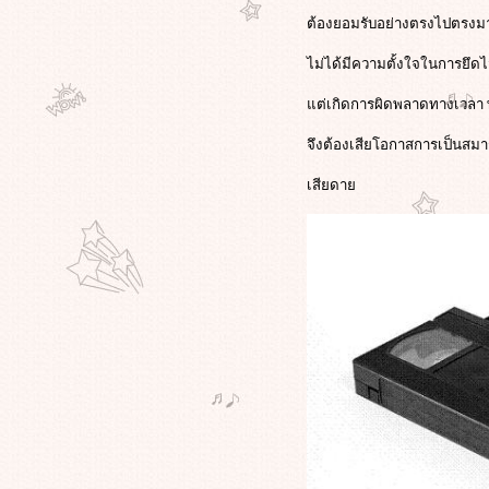
"ความอดกลั้นของคนกรุงเทพ ..เขา
ต้องยอมรับอย่างตรงไปตรงมา
อยากมาแสดงพลัง เราก็ให้โอกาส"
คนกรุงฯโชว์ 'อารยะขัดขืน' ฟอร์เวิร์ด
ไม่ได้มีความตั้งใจในการยึดไ
เมล์ต้านแดง! ร่วมกัน 'บีบแตร'
หลัง6โมงเย็น ขออย่าใช้ความ
ต่เกิดการผิดพลาดทางเวลา 
รุนแรง!!
March on March 14 : เ ค ลื่ อ น พ ล ทั้
จึงต้องเสียโอกาสการเป็นสมาชิ
ง แ ผ่ น ดิ น : มาร่วมกันครับเพื่อนๆ
เสียดา
"เจมส์ คาเมรอน"ยืนยัน แฟน
หนัง"อวตาร"เตรียมได้ชมฉาก"เลิฟ
ซีน"ที่โรงตัดออก! ในรูปแบบดีวีดี(มี
ภาพประกอบ)
"จีน"เปลี่ยนชื่อขุนเขาอิง
กระแส"อวตาร"อ้างเป็นต้นแบบภูเขา
ลอยฟ้า"ฮัลเลลูยาห์"รับจัดทัวร์ดิน
ดนแพนดอร่า
"พ่อ-แม่ มะกัน-อังกฤษ"แห่ตั้งชื่อลูก
ตามตัวละคร จากภาพยนตร์สุดฮิต
"อวตาร"
ฟนหนังชาวจีนเดือด ฮือประท้วงไม่
ดูหนังขงจื้อ"คอนฟิวเชียส"ประนาม