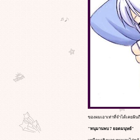
ของผมเอาเท่าที่จำได้เคยฝันถ
"หนุมานพบ 7 ยอดมนุษย์"