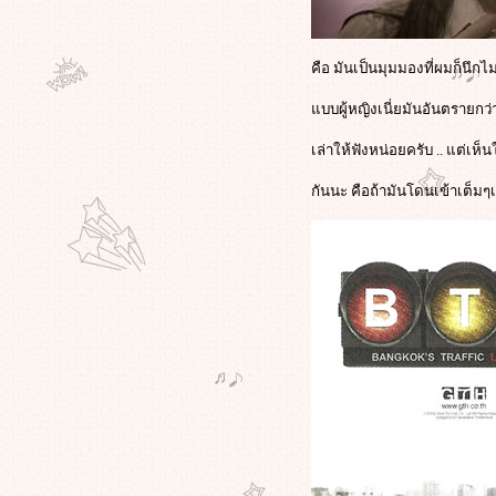
สังคมไท
กรณี'พงษ์พัฒน์'ดร.สุเมธ.แจงอ้างอิง
พระราช
คือ มันเป็นมุมมองที่ผมก็นึกไ
ดำรัสTheKingCanDoNoWrongเกิดขึ้น
หลายปีแล้ว ไม่เกี่ยวการเมือง
บบผู้หญิงเนี่ยมันอันตรายก
'ทักษิณ'ทวิตร่วมยินดี'เจ้ย'สร้างชื่อสู่
ไทย/บัญญัติ"เจ้ย"ศัพท์ฮิตใหม่/'เจ้ย'ย้ำ
เล่าให้ฟังหน่อยครับ .. แต่เห
นี่ไม่ใช่หนังการเมือง
กันนะ คือถ้ามันโดนเข้าเต็มๆ
"ดี้" เขียนจม.เปิดผนึกถึง "โจ" ผ่านเฟ
ซบุ๊ก ยันจงรักภักดี พร้อมให้อภัยน้อง
ต่เตือนอย่าก่อความแตกแยก
ไขเบื้องหลัง "ออฟ-พงษ์พัฒน์" ขึ้นเวที
ลั่น "จงออกไปจากที่นี่" โยงคอนเน็
กชั่นลึกพรรค "ประชาธิปัตย์"
คำกล่าวของ"อภิชาติพงศ์"บนเวที
ลก-ความหวังดีที่มีต่อประเทศไทย-
อยากให้รางวัลช่วยลดอุณหภูมิขัด
้งในปท.
ภาพขึ้นรับรางวัล "ปาล์มทองคำ" ของ
คุณ "เจ้ย" อภิชาติพงศ์ และภาพ
พ.ต.ท."ทักษิณ"ปรากฏตัว ที่เมืองคาน