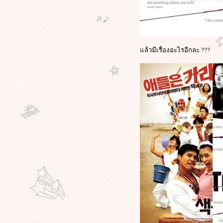
กลางกรุงลอนดอน
ตำรวจสหรัฐฯ จับเด็ก 17 ระเบิดร้านส
ตาร์บัคส์ อ้างเลียนแบบหนัง"Fight
Club"ล้างบางทุนนิยม
ล้วมีเรื่องอะไรอีกละ ???