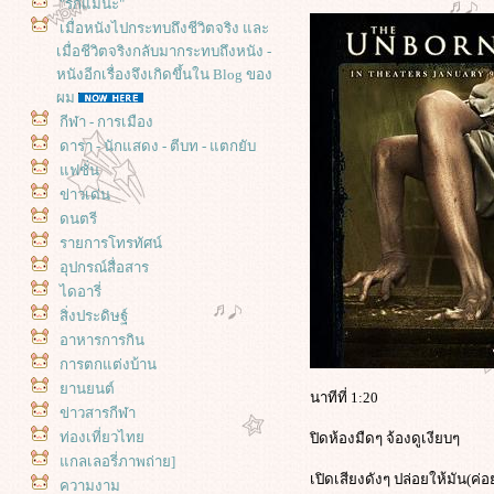
"รักแม่นะ"
เมื่อหนังไปกระทบถึงชีวิตจริง และ
เมื่อชีวิตจริงกลับมากระทบถึงหนัง -
หนังอีกเรื่องจึงเกิดขึ้นใน Blog ของ
ผม
กีฬา - การเมือง
ดารา - นักแสดง - ตีบท - แตกยับ
ฟชั่น
ข่าวเด่น
ดนตรี
รายการโทรทัศน์
อุปกรณ์สื่อสาร
ไดอารี่
สิ่งประดิษฐ์
อาหารการกิน
การตกแต่งบ้าน
านยนต์
นาทีที่ 1:20
ข่าวสารกีฬา
ท่องเที่ยวไท
ปิดห้องมืดๆ จ้องดูเงียบๆ
กลเลอรี่ภาพถ่าย]
เปิดเสียงดังๆ ปล่อยให้มัน(ค่อ
ความงาม