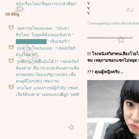
V
หนังเรื่องไหน?ที่คุณว่าน่ากลัวที่สุด?
V
V
All Blog
//www.pantip.com/cafe/chale
บทความใหม่ของผม : "ประชา
ธิป'ไทย" ในยุคที่ต้องยอมรับการ "
=====================
███████████ " เซ็นเซอร์!!!
บทความใหม่ของผม : "เชคสเปียร์
!!! โรงหนังสวิสฯทนเสียงโวยไ
ต้องไม่ตาย"
ชม เหตุถามซอกแซกไม่หยุด !
รูปที่สามารถยืนยันได้ว่า "เชคสเปียร์
ต้องตาย" คือ กระจกสะท้อนความคิด
??? คุณผู้หญิงครับ ...
พรรคปชป.-โดยงบรัฐบาลปชป.-เพื่อ
คนดูที่โปรปชป. (ชมภาพ)
หางโผล่! แถลงการณ์ผู้กำกับ "เชคส
เปียร์ต้องตาย" เผยหมดเปลือก "อคติ"
ิ่งลักษณ์ "เกลียด" ชินวัตร "แขยง"
เสื้อแดง!
เปิดจดหมายจากเรือนจำ "จาฟาร์ ปา
นาฮี" ผกก.อิหร่านที่ถูกคุมขัง จ่าหน้า
ถึง "เทศกาลภาพยนตร์เบอร์ลิน"
ฮคเกอร์จอมป่วนสู่โนเบลสันติภาพ!