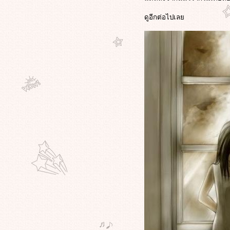
ิ่งใหญ่กันแล้ว เมืองแฮรี่พอตเตอร์
ดูอีกต่อไปเล
พี่น้องเธอถูกฆ่า เธอถูกประนามว่า
เป็นตัวปัญหา เธอถูกขับออกจาก
ถิ่นฐาน เธอคือจิตวิญญาณของชาวอุ
กูร์
ล้วคุณจะยิ้มและรัก"คุณตา"คนนี้
ทันที แกคือผู้ที่ขี่สกูตเตอร์แหกบ้าน
พักคนชราได้สำเร็จ ก่อนสิ้นลมหายใจ
??? ไม่เชื่ออย่าลบหลู่ครับ หนุ่มสตาร์
วอร์ส เตรียมฟ้องเทสโก้โลตัส เหตุ
หมิ่นลัทธิเจได ???
ผู้หญิงคนนี้ถูกทำให้ตาย เพียงเธอ
จกใบปลิวต่อต้านรบ.เธออายุ
เพียง21ปี เธอคือจิตวิญญาณที่โลก
ต้องไม่ลืม
จาก"จินตนาการณ์"สู่โลกความจริง
สนน่ารัก จีนเตรียมเปิดตัวโลกสวน
สนุกสุดยิ่งใหญ"สวนสนุก
ช็อกโกแลต"ครับ
สุดโหดโคตรนักศึกษา ระทึกโจ๋มะกัน
ควงซามูไรฟันโจรแขนขาด ตวัดดาบ