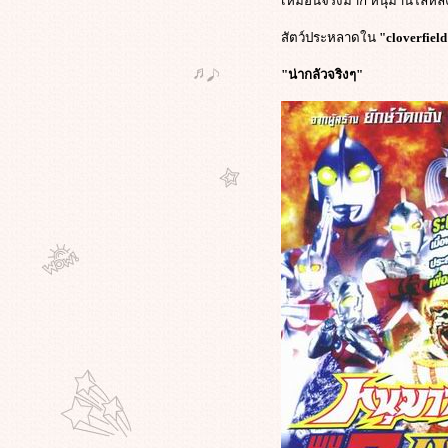
เหมือนจริงมาก หนุมานไล่หลังม
สัตว์ประหลาดใน
"cloverfiel
"น่ากลัวจริงๆ"