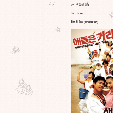
จากเด็กน้อยอายุ 9 สัปดาห์
เท่าที่นึกได้ก็
บนTITANIC "มิลล์วีนา ดีน" ลมหายใจ
สุดท้ายแห่งตำนานอับปาง เสียชีวิต
Sex is zero :
ล้วครับ
ปี๊ด ปี้ ปิ้ด (ภาคแรก)
มันเกิดขึ้นอีกครั้งแล้วครับที่ "ประเทศ
ญี่ปุ่น" ปรากฏการณ์ "ฝนกบ" จากหนัง
เรื่อง "แมกโนเลีย"
สุดยอดของจริง "มนุษย์" สไปเดอร์
มน พิชิตตึกแฝดเปโตรนาสใน
มาเลเซียสำเร็จแล้วครับ ถูกจับทันที
ด้วยครับ
ภาพที่เราไม่เคยเห็น วันสำคัญที่ไม่มี
คร คิดว่าจะเป็น "วันแห่งความรัก
ของจีน" ไม่ใช่วันที่ 14 กุมภาฯ !
ข่าววงใน"พิพิธภัณฑ์ลูฟร์"เปิดเผยอ
อกมาแล้วครับ ภาพเขียน"โมนาลิ
ซ่า"ของดา วินชี ถูกโจมตีอีกครั้งจริงๆ
ตลอดชีวิตแต่งงาน ของชายคนนี้ นำ
ดอกกุหลาบมาวางที่ข้างเตียงภรรยา
ทุกวัน
ตอนนี้สามารถทำได้แล้วนะ "ทวิต