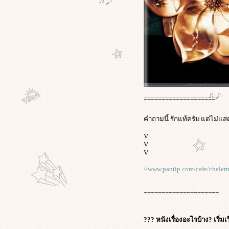
จะได้อ่านกันแล้วครับ"แมกกาซีน
ภาพเคลื่อนไหว"คล้ายDaily
Prophetใน"แฮร์รี่ พอตเตอร์"มีคลิปมา
ห้ดูกันคับ
เรื่องนี้เหมือนได้ดูภาค2ของ"Super
Size Me"จริงๆครับ เมื่อ"แมคโดนั
ลด์"หน้าแหกแพ้คดีฟ้องข้าวแกงมา
เลย์
ช็อค!!! ทั้งประเทศสิงคโปร์ วั
====================
รุ่น18คนคลั่งฆ่าตัวตายหมู่ เพ้อสละ
ชีวิตเพื่อกลายเป็นผู้ปราบปีศาจ! -*-
คำถามนี้ รักแท้ครับ แต่ไม่
ไม่ได้มาพูดถึงทรานฟอเมอร์นะครับ
ต่เรื่องที่เอามาให้ดูกันนี้ของจริง
V
V
ครับ"งูหุ่นยนต์"ขโมยข้อมูลสุดสยอง
V
จริงซะจนน่ากลัวที่ญี่ปุ่น"ฆ่าตัว
ตาย"ไปแล้วกว่า 2หมื่นรายใน 6เดือน
//www.pantip.com/cafe/chale
ไม่แปลกเลยทำไมผมถึงชอบTokyo
Sonata
=====================
ช๊อคโลก!! นักเรียนชายวัย 9 ขวบ ถูก
ชกตายคา "Youtube" เซ่นสังเวียน
"fight club" ในออสเตรเลี
??? หนังเรื่องอะไรบ้าง? เริ่ม