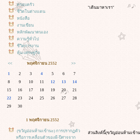
ครอบครัว
"เดินมาหาเรา"
ชีวิตในต่างแดน
หนังสือ
งานเขียน
หลักพัฒนาตนเอง
ความรู้ทั่วไป
ชีวิตการงาน
หุ้น-เศรษฐกิจ
<<
พฤศจิกายน 2552
>>
1
2
3
4
5
6
7
8
9
10
11
12
13
14
15
16
17
18
19
20
21
22
23
24
25
26
27
28
29
30
1 พฤศจิกายน 2552
(ขวัญอ่อนห้ามเข้านะ) การปรากฏตัว
ส่วนลิงค์นี้(ขวัญอ่อนห้ามเข้า
หรือการเคลื่อนตัวของผี-ปีศาจจาก