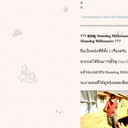
กับพ่อของ"ศิวรักษ์"...ไม่เป็นความ
V
จริง!
V
เมื่อ"นก สินจัย"แสดงจุดยืนอย่าง
//www.pantip.com/cafe/chale
ชัดเจนต่อคนที่ชื่อ"ทักษิณ ชิน
วัตร"ผ่านทาง"ทวิตเตอร์"
=======================
((ภาพยนตร์เรื่อง"จัดฉาก"ดัน"ผิด
??? คุณดู Slumdog Millionair
ฉาก-ผิดคิว"หนังไทยโดยการ
Slumdog Millionaire ???
สนับสนุนจากรบ.ไทย งามหน้าไม่แพ้
ครในโลกครับ))
ถือเป็นหนังที่ดีทั้ง 2 เรื่องครับ
ผมจึงขอเสนอให้คุณ"วู๊ดดี้"เชิญ
คุณ"คำรบ ปาลวัฒน์วิไชย"เลขาทูต
หากแต่ได้ยินมาว่าถ้าดู City 
ไทย-มาร่วมรายการ"วู๊ดดี้ เกิดมา
ล้วจะเฉยๆกับ Slumdog Milli
คุย"ครับ
เมื่อ"วู๊ดดี้ เกิดมาคุย"แสดง
จะถามคนที่ได้ดูหนังยอดเยี่ยมทั
ทัศนะ(อคติ)ทางการเมือง
กรณี"วิศวกร"เชื่อว่าจัดฉาก"องค์ที่ 2
เริ่มแล้ว"!
เราดูหนังกันมาพอสมควรพอที่จะเห็น
ล้วว่าเมื่อขาดสติความ"คลั่งชาติ"ก็
บังเกิดขึ้นบนหน้าประวัติศาตร์เสมอ
ภาพยนตร์"คลั่งชาติ"ปลุกปั่น(อ้าง)รัก