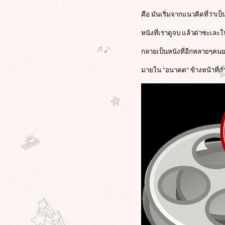
คือ มันเริ่มจากแนวคิดที่ว่าเป็
หนังที่เราดูจบ แล้วด่าซะเละใน
กลายเป็นหนังที่อีกหลายๆคน
มายใน "อนาคต" ข้างหน้าที่ก