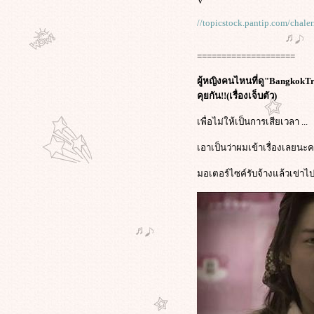
V
บซง" || เหมือนโคตรๆ !!
ศาลอิหร่านสั่งจำคุก ผกก.จาฟาร์ ปา
//topicstock.pantip.com/cha
นาฮี 6 ปี - ห้ามทำหนัง 20 ปี ข้อหา
กระทำการอันขัดต่อรัฐบาล
====================
'คำ ผกา' วิพากษ์ กรณีแบนหนัง
Insects in the Backyard งานเสวนา
ผู้หญิงคนไหนที่ดู"BangkokTra
การเมืองสยามประเทศไทย : หลัง
คุยกัน!!(เรื่องเจ็บตัว)
อภิสิทธิ์ 1
เพื่อไม่ให้เป็นการเสียเวลา ...
รงบันดาลใจทางความคิด หรือ
ละเมิดสิทธิทางปัญญา กับหนังเรื่อง
เอาเป็นว่าผมเข้าเรื่องเลยนะค
เยี่ยมแห่งปี The Social Network
ตามไปดู บางฉากบางตอนของการ
มอเตอร์ไซค์รับจ้างแล้วเข่าไป
สัมภาษณ์ อภิชาติพงศ์ วีระเศรษฐกุล //
GMlive - เจ้ย อภิชาติพงศ์ กบฏหนัง
ไท
ภาพนาย"อภิสิทธิ์"ขอบคุณ"เจ้ย"อภิ
ชาติพงษ์ และทีมงาน"ลุงบุญมีระลึก
ชาติ"ที่คว้าปาล์มทอง สร้างชื่อให้ไท
"รักแห่งสยาม"เป็นได้แค่ในหนัง?
“มะเดี่ยว”ผกก.รักแห่งสยาม แสดง
ทัศนะถึงความแตกแยกที่เกิดขึ้นใน