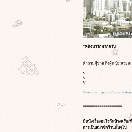
ส์
"อภิชาติพงศ์" วิพากษ์ "ไทย" ที่เมือง
คานส์ "ประเทศไทยเป็นประเทศ ที่มี
ความรุนแรง และมีมาเฟียครองเมือง"
บทความที่คุณ"อ๊อฟ พงษ์พัฒน์"ควร
อ่านแล้วคิดตาม: การพูดว่า"จงออก
ไปจากที่นี่"จะไม่ช่วยแก้ปัญหาให้เรา
เล
"หนังน่ารักมากครับ"
สิ่งที่ "หนุ่ม ศรราม" พูด..ความหมา
ไม่ได้ต่างกัน..แต่คำชื่นชมระหว่าง
คำถามผู้ชาย ถึงผู้หญิง(สวย)นะ 
คุณหนุ่ม กับคุณอ๊อฟ ต่างกันจริงๆ
ครเคยดูหนังเรื่อง Vantage Point น่า
V
จะเข้าใจ 3 คลิปนี้ที่อธิบายการตา
V
ของเสื้อแดง ได้ง่ายขึ้นครับ
V
สันติบาลเผย แกนนำป่วนใต้ครึ่งร้อ
//www.pantip.com/cafe/chale
บุกกรุง! พร้อมอาวุธซ่อนตัวแถวรามฯ
อาจเกี่ยวเหตุป่วนต่างๆที่เกิดขึ้น
===================
ตัวแทนคนกรุง! 1,800 ชุมชน หมด
ความอดทน ลุกฮือต้านแดง แสดง
พลังปลุกชาวบ้าน ปกป้องเมืองกรุง!
มีหนังเรื่องอะไรกันบ้างครับ?
ปฏิกิริยาในเฟซบุ๊กต่อบทความ
การเป็นสมาชิกร้านนั้นๆไป