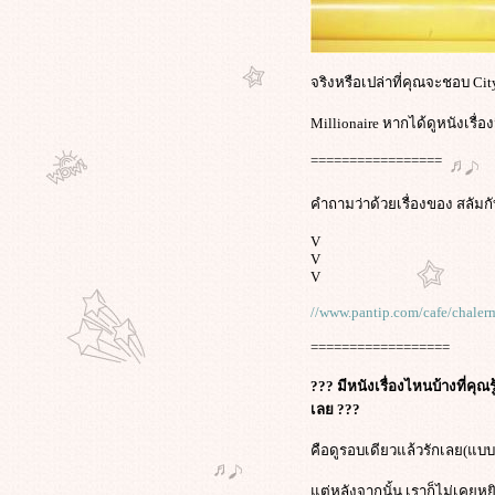
ที่คุณอยาก"CHANGE"มากที่สุด ???
??? คุณอยากเข้าไปมีชีวิตอยู่ในหนัง
เรื่องอะไร? ที่จะทำให้ชีวิตคุณนั้น มี
จริงหรือเปล่าที่คุณจะชอบ Ci
ความสุขมากที่สุด ???
ร่วมโหวต : คุณคิดว่า "บารัก โอบา
Millionaire หากได้ดูหนังเรื่องน
มา" ควรได้รับรางวัลโนเบลสาขา
สันติภาพแล้วหรือไม่?
=================
เตรียมพบกันเร็วๆนี้ ทุกเรื่องใน"ซีซั่น
คำถามว่าด้วยเรื่องของ สลัมกับ
2"รับประกันความครบเครื่องในทุก
นว"COMING SOON"นะครับ ^_^
V
ช็อคทั้งประเทศ เหตุตายหมู่ 54 ศพ!
V
V
รงงานต่างด้าวสุดอนาถ ชักดิ้นตา
คาตู้คอนเทนเนอร์
//www.pantip.com/cafe/chale
ฝันที่เป็นจริง"บัซ ไลท์ เยียร์"กลับมาสู่
==================
พื้นโลก หลังท่องอวกาศ ศึกษา
ครงการร่วมกับ"องค์การนาซ่า"
??? มีหนังเรื่องไหนบ้างที่คุณร
อียิปต์ผวาทั้งประเทศ สื่อมวลชน
เลย ???
ประโคมข่าวสุดสยอง คนตายเพราะ
รับเอสเอ็มเอสมรณะ!
คือดูรอบเดียวแล้วรักเลย(แบ
ดิสนีย์แลนด์ยังไม่เคยได้ไปเลยเค้า
เตรียมเปิดตัวโลกเวทย์มนต์จำลองสุด
ต่หลังจากนั้น เราก็ไม่เคยหย