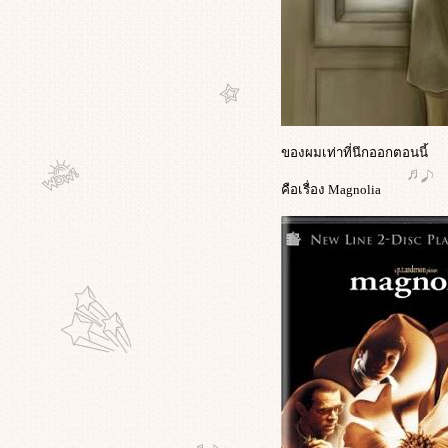
ปาดคอซ้ำ ชักตายคาที่หลังพ้นคุกไม่กี่
วัน
อย่ากลัวถ้ามันคือความจริง เทศกาล
ภาพยนตร์ในไต้หวันท้าชนจีน เตรียม
ฉายหนังสารคดีของผู้นำพลัดถิ่นอุ
กูร์
ฆษก"Louvre"รายงานความคืบหน้า
ของผมเท่าที่นึกออกตอนนี้
เหตุโจมตีระทึกภาพเขียน"Mona
Lisa"สาวรัสเซียแค้นไม่ได้สัญชาติ
คือเรื่อง Magnolia
ฝรั่งเศส
ศาลตัดสินแล้ววันนี้ ทนายความชาว
บราซิลนำหนัง“Super Size Me”เข้า
ประกอบการพิจารณาคดีฟ้องร้อง
McDonald’s
เมื่อชาติพร้อมแล้วที่จะให้เราไปกู้
เรื่องนี้ต้องดู เพราะนี่แหละ"กำปั้นกู้
ชาติ"ของจริง
มึนกันทั้งประเทศเมื่อ"หลุม
ดำ"เอฟเฟคทำนร.หญิงออสซี่ให้เพื่อน
ชายมี"เซ็กส์" ผวา"เซิร์น"ทำโลกถึง
กาลอวสาน