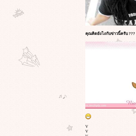
หนังสือชีวิต จูเลียน แอสซานจ์ กับ
หนังชีวประวัติผู้ก่อตั้ง WikiLeaks
การประท้วงปิดสนามบิน กับผลกระ
ทบที่คาดไม่ถึง! ในหนังผีกระป๋องสุด
เอาท์ฉบับ 3D : The Child’s Eye
คุณคิดยังไงกับข่าวนี้ครับ ???
ทะลวงสัญลักษณ์ กับการเมืองเชิง
ภาพยนตร์ ความกังวลทางหลักคิด ใน
หนังตลกเสียดสีสุดสะเปะสะปะ "ชิง
หมาเถิด"
วิกิลีกส์แฉว่าที่ผู้นำจีนประกาศตัวเป็น
ฟนหนังฮอลลีวูดซัดหนังจีน
ของ"จาง อี้โหม่ว"เป็นหนังที่ชวน
สับสน
สุดมันส์กับ "วิกิลีกส์" (the Movie) การ
ผจญภัยของ "จูเลียน อัสซานจ์" ผู้ก่อ
ตั้ง WikiLeaks!
วิกิลีกส์แสบ! เลือกวันแฉข้อมูลลับ 14
ชาติอาหรับแบนผลงานของ"สตีเวน ส
ปีลเบิร์ก"ตรงกับวันเกิดของผกก.ดัง
ภาพแรก "มิเชล โหย่ว" สวมบทเป็น
V
"ออง ซาน ซูจี" ในหนังของ "ลุค
V