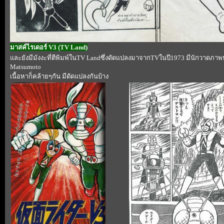
มาสค์ไรเดอร์ V3 (TV Land)
ละยังมีมังงะที่ตีพิมพ์ในTV Landซึ่งดัดแปลงมาจากTVในปี1973 มีนักวาดภา
Matsumoto
เนื้อหาก็คล้ายๆกัน มีดัดแปลงกันบ้าง