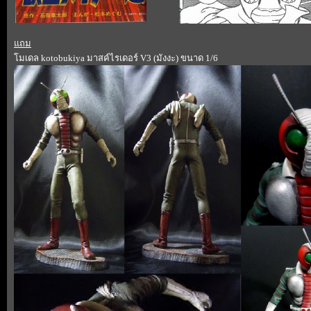
ถม
มเดล kotobukiya มาสค์ไรเดอร์ V3 (มังงะ) ขนาด 1/6