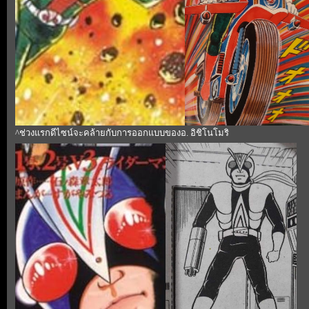
^ช่วงแรกดีไซน์จะคล้ายกับการออกแบบของอ. อิชิโนโมริ