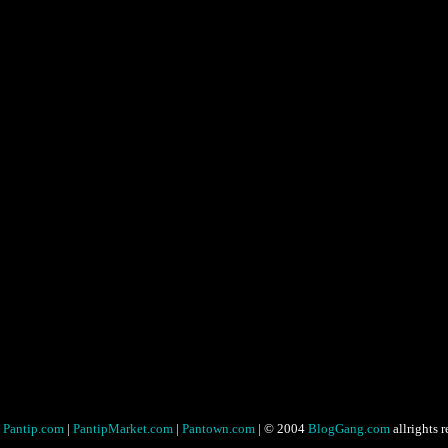
Pantip.com
|
PantipMarket.com
|
Pantown.com
| © 2004
BlogGang.com
allrights 