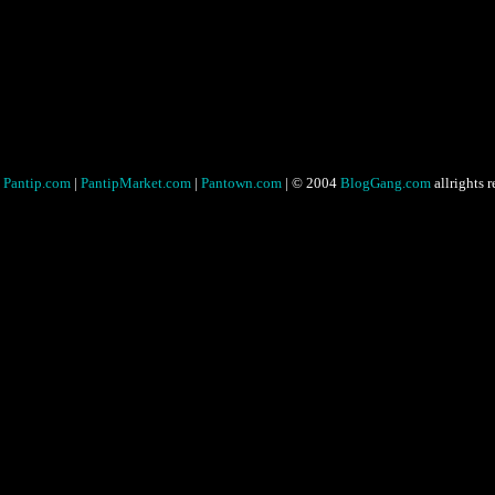
Pantip.com
|
PantipMarket.com
|
Pantown.com
| © 2004
BlogGang.com
allrights 