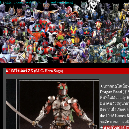
Bloggang.com : weblog for you and your gang
มาสค์ไรเดอร์ ZX (S.I.C. Hero Saga)
★ปรากกฏในเนื้อหา
Dragon Road
(
พิมพ์ในMonthly H
มีนาคมถึงมิถุนายน
อิงจากเนื้อเรื่องข
the 10th! Kamen Ri
จะมีหลายอย่างเปล
★
มาสค์ไรเดอร์ Z