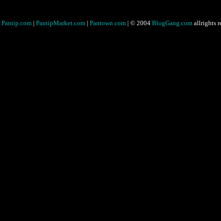
Pantip.com
|
PantipMarket.com
|
Pantown.com
| © 2004
BlogGang.com
allrights 