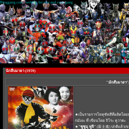
Bloggang.com : weblog for you and your gang
นักสืบมายา (1959)
"นักสืบมายา
★เป็นรายการโทคุซัทสึที่ผลิตโดย
กมังงะ ที่ เขียนโดย จิโระ คูวาตะ
★
"ซูซูมุ ฟูจิ"
(富士進) ปกติแล้วเขาจะ