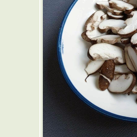
🩷 ยำ
มะม่วง
❤️ ต้มเลือด
หมู
🩶 แกงส้ม
มะละกอใส่
ดอกแค
🤎 ขนมจีน
น้ำยาหยวก
กล้ว
💜 ข้าวยำ
ไก่แซ่บ
💙 เชพเพิร์ด
พา
💚 ไก่ทอด
ซอสมะขาม
💛 แกงกะทิ
หมูย่างใส่ฝัก
เพกา
🧡 สลัดแอ
ปเปิ้ล