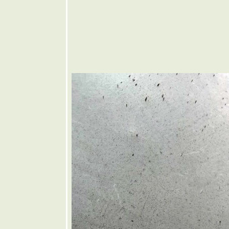
🧡 แกงป่า
เนื้อใส่หน่อ
กระวาน
🩷 สุกี้แห้ง
กุ้งสด
❤️
ซนด์วิช
คิวบา