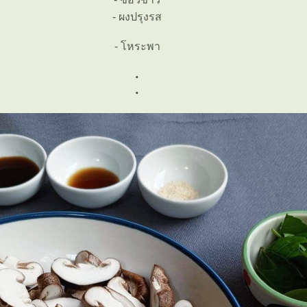
- ผงปรุงรส
- โหระพา
.
.