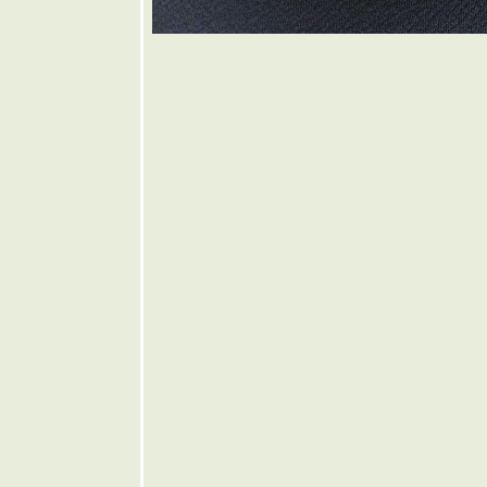
🩷 ขนมปัง
พิซซ่า
❤️ แกงเห็ด
เจ็ดอย่าง
🩶 หมู
ทอดน้ำปลา
🤎 ต้มแซ่บก
ระดูกอ่อน
บพา
💜 พริกยัด
ไส้
💙 ไส้กรอก
อีสานโฮม
เมด
💚 หมูผัด
กระเทียม
พริกไท
💛 น้ำพริก
ปลาทูใส่
เห็ดฟาง