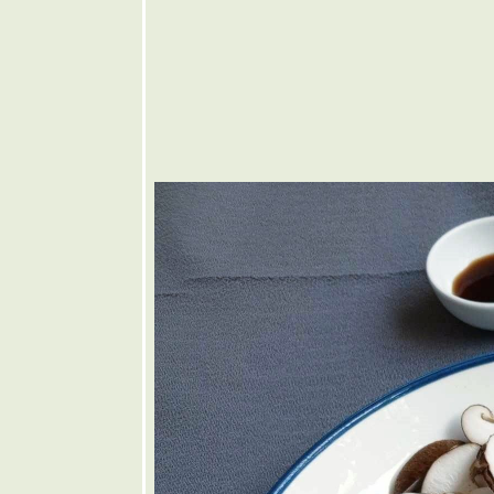
เส้น
❤️ ขนมจีน
น้ำยาป่า
🩶 เกี๊ยวน้ำ
ต้มยำ
🤎 แกงคั่ว
หอยแมลงภู่
บชะพลู
💜 ขาหมู
ต้มยำใบ
ชะมวง
💙 น้ำตกไก่
อบน้ำผึ้ง
💚 บะหมี่
ห้งไก่อบ
น้ำผึ้ง
💛 ส้มตำ
หัวปลี
🧡 ราดหน้า
หมูหมัก