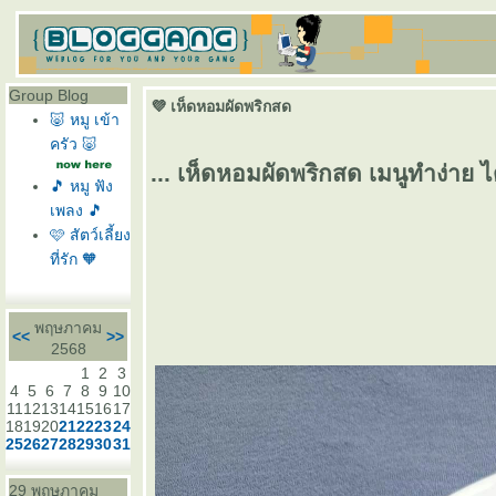
Group Blog
💜 เห็ดหอมผัดพริกสด
🐷 หมู เข้า
ครัว 🐷
... เห็ดหอมผัดพริกสด เมนูทำง่าย ไ
🎵 หมู ฟัง
เพลง 🎵
🩷 สัตว์เลี้ยง
ที่รัก 🧡
พฤษภาคม
<<
>>
2568
1
2
3
4
5
6
7
8
9
10
11
12
13
14
15
16
17
18
19
20
21
22
23
24
25
26
27
28
29
30
31
29 พฤษภาคม