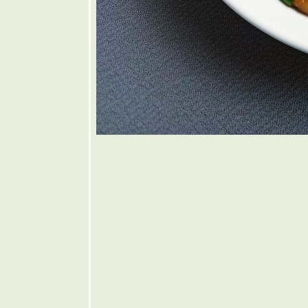
ทอด
🤎 แหนม
เอ็นข้อไก่
ฮมเมด
💜 เห็ดหอม
ผัดพริกสด
💙 ต้ม
จับฉ่า
💚 มันฝรั่ง
ผ่นทอด
กรอบโฮม
เมด
💛 ส้มตำ
ชมพู่
พลาสติก
🧡 ขนมจีน
น้ำใส
ขนมจีนน้ำ
หมู
🩷 ไก่อบวุ้น