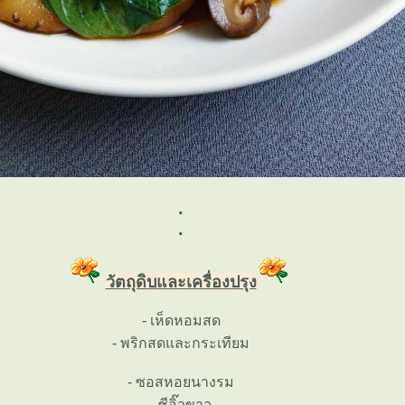
.
.
วัตถุดิบและเครื่องปรุง
- เห็ดหอมสด
- พริกสดและกระเทียม
- ซอสหอยนางรม
- ซีอิ๊วขาว