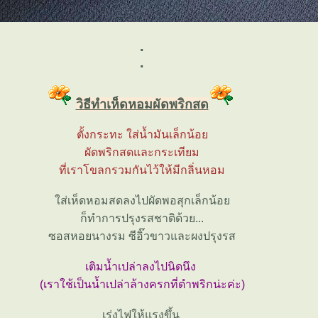
.
.
วิธีทำเห็ดหอมผัดพริกสด
ตั้งกระทะ ใส่น้ำมันเล็กน้อ
ผัดพริกสดและกระเทียม
ที่เราโขลกรวมกันไว้ให้มีกลิ่นหอม
ส่เห็ดหอมสดลงไปผัดพอสุกเล็กน้อ
ก็ทำการปรุงรสชาติด้วย...
ซอสหอยนางรม ซีอิ๊วขาวและผงปรุงรส
เติมน้ำเปล่าลงไปนิดนึง
(เราใช้เป็นน้ำเปล่าล้างครกที่ตำพริกน่ะค่ะ)
เร่งไฟให้แรงขึ้น