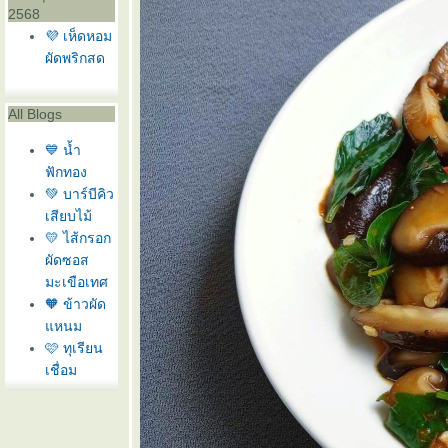
2568
💜 เห็ดหอม
ผัดพริกสด
All Blogs
💙 น้ำ
ฟักทอง
💚 บาร์บีคิว
เสียบไม้
💛 ไส้กรอก
ผัดซอส
มะเขือเทศ
🧡 ข้าวผัด
หนม
🩷 ทุเรียน
เชื่อม
❤️ แครอท
ทอด
🩶 สลัดกุ้ง