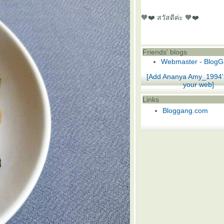
🧡❤️ สวัสดีค่ะ 🧡❤️
Friends' blogs
Webmaster - Blog
[Add Ananya Amy_1994's
your web]
Links
Bloggang.com