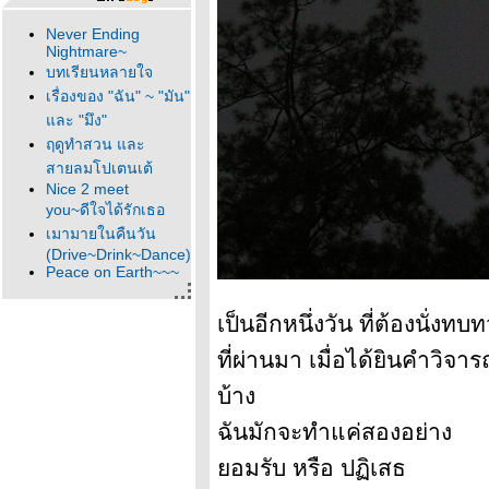
Never Ending
Nightmare~
บทเรียนหลายใจ
เรื่องของ "ฉัน" ~ "มัน"
ละ "มึง"
ฤดูทำสวน และ
สายลมโปเตนเต้
Nice 2 meet
you~ดีใจได้รักเธอ
เมามายในคืนวัน
(Drive~Drink~Dance)
Peace on Earth~~~
Kitty
เขียนไว้ในวันเกิด
เป็นอีกหนึ่งวัน ที่ต้องนั่ง
จุดเริ่มต้น
ที่ผ่านมา เมื่อได้ยินคำวิจา
บ้าง
ฉันมักจะทำแค่สองอย่าง
อมรับ หรือ ปฏิเสธ