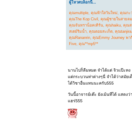
0865_Marry Me
ผู้โหวตบล็อกนี้...
0765_ The Worst Person
in the World
คุณmultiple
,
คุณฟ้าใสวันใหม่
,
คุณกะว
0665_Uncharted
คุณThe Kop Civil
,
คุณผู้ชายในสายล
0565_ Sing2
0465_ Death On the Nile
คุณจันทราน็อคเทิร์น
,
คุณhaiku
,
คุณส
0365_ Moonfall
สเตย์ริมน้ำ
,
คุณดอยสะเก็ด
,
คุณtanjira
0265_Resident Evil:
คุณRananrin
,
คุณEmmy Journey พากิ
Welcome to Raccoon City
0165_Ghostbusters:
Five
,
คุณ**mp5**
Afterlife
10064_JOLT
9964_The King's Man
9864_Spider-Man : No
Way Home
นานไปก็ลืมหมด จำได้แต่ จิวแป๊ะทง
9764_SON
9664_The Matrix
ต่กระบวนท่าต่างๆนี่ จำได้ว่าสมัยเ
Resurrections
ได้วิชาอื่นแทนนะครับ555
9564_West Side Story
9464_Om! Crush On Me
วันนี้อาจารย์เต๊ะ ยังเม้นทืได้ แสดงว
9364_Encanto
9264_The Protege
ฮร่555
9164_COPSHOP
9064_The Green Knight
8964_ส้มป่อ
8864_Eternals
8764_The Unholy
8664_The Medium