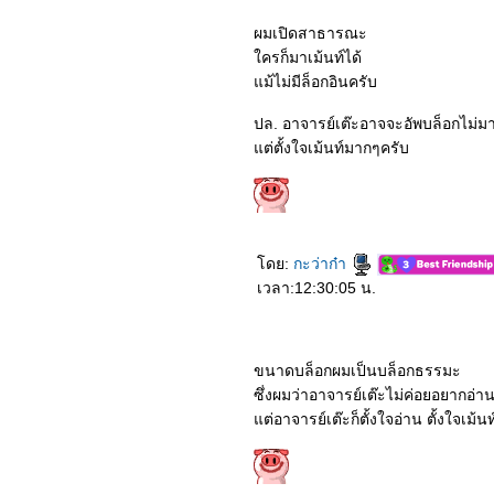
4763_White Snake
4663_Burden
ผมเปิดสาธารณะ
4563_Wet Season
ครก็มาเม้นท์ได้
4463_Ava
4363_The Secret Garden
ม้ไม่มีล็อกอินครับ
(2020)
4263_inception (2010)
ปล. อาจารย์เต๊ะอาจจะอัพบล็อกไม่ม
4163_Mr. Jones
4063_Vivarium
ต่ตั้งใจเม้นท์มากๆครับ
3963_Batman Begins
3863_Fantasy Island
3763_Begin Again
3663_Pa-Happy
3563_The Silence
3463_Okja
ดย:
กะว่าก๋า
3363_In the Tall Grass
เวลา:12:30:05 น.
3263_Marriage Story
3163_The Angry Birds
Movie 2
3063_To All the Boys: P.S.
I Still Love You
ขนาดบล็อกผมเป็นบล็อกธรรมะ
2963_To All the Boys I’ve
Loved Before
ซึ่งผมว่าอาจารย์เต๊ะไม่ค่อยอยากอ่า
2863_Isn’t it Romantic
ต่อาจารย์เต๊ะก็ตั้งใจอ่าน ตั้งใจเม้น
(2019)
2763_Spirited Away
2663_Bright (2017)
2563_6 Underground