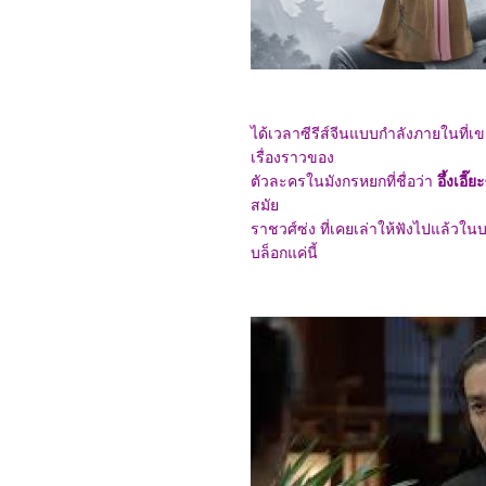
6468_Wicked: For Good
(2025)
6368_Predator: Badlands
6268_Scurry
6168_Primitive War
6068_Where Love Dares
(2025)
5968_The Legend of Hei
ได้เวลาซีรีส์จีนแบบกำลังภายในที่เข
2
เรื่องราวของ
5868_Time Raiders
ตัวละครในมังกรหยกที่ชื่อว่า
อึ้งเอี๊ย
(2025)
5768_Tron: Ares
สมั
5668_Nickel Boys
ราชวศ์ซ่ง ที่เคยเล่าให้ฟังไปแล้วในบ
5568_Osiris (2025)
บล็อกแค่นี้
5468_Filter (2025)
5368_The Gold Behind
the Stone (2025)
5268_Ruan Xiaofeng's
Royal Love Quest (2025)
5168_Sword-bearing
Guard Su Xiaoli (2025)
5068_Be Yourself (2025)
4968_When Destiny
Brings the Demon (2025)
4868_The Immortal
Ascension (2025)
4768_Demon Slayer The
Movie: Infinity