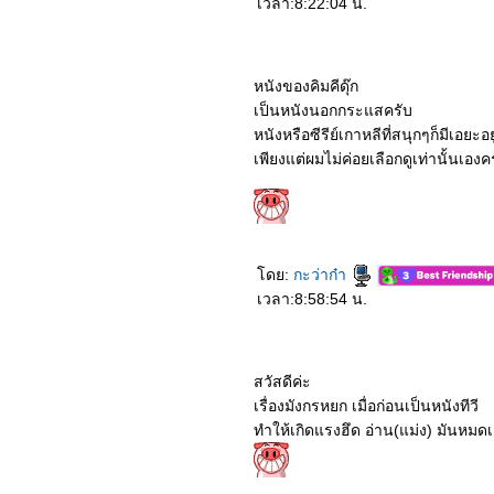
3062_A Dog’s Journey
เวลา:8:22:04 น.
2962_The Lion King
2862_Anna
2762_Spider-Man: Far
From Home
หนังของคิมคีดุ๊ก
เป็นหนังนอกกระแสครับ
หนังหรือซีรีย์เกาหลีที่สนุกๆก็มีเอยะอ
เพียงแต่ผมไม่ค่อยเลือกดูเท่านั้นเองค
ดย:
กะว่าก๋า
เวลา:8:58:54 น.
สวัสดีค่ะ
เรื่องมังกรหยก เมื่อก่อนเป็นหนังทีวี
ทำให้เกิดแรงฮึด อ่าน(แม่ง) มันหมด