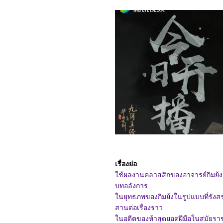
1068_Legends Of The
Condor Heroes : The
Gallants
0968_Captain America:
Brave New World
0868_Bridget Jones: Mad
About the Boy
0768_Heretic
0668_Flow
0568_A Real Pain
0468_Wolf Man
0368_Guardians of the
Dafeng
0268_แผลเก่า เดอะมิวสิคัล
2568
0168_Werewolves
7667_ Stranger Things
SS.4
7567_ Stranger Things
SS. 2-3
7467_Stranger Things
เรื่องย่อ
Chapter One: The
ช้ผลงานคลาสสิกของอาจารย์กิมย้ง
Vanishing of Will Byers
บทอลังการ
7367_The Call (2020)
7267_Love, Divided
นยุทธภพของกิมย้งในรูปแบบที่รังสรรค
7167_The Union
สานต่อเรื่องราว
7067_Kraven the Hunter
6967_MOANA2
นอดีตของห้าสุดยอดฝีมือในสมัยราชว