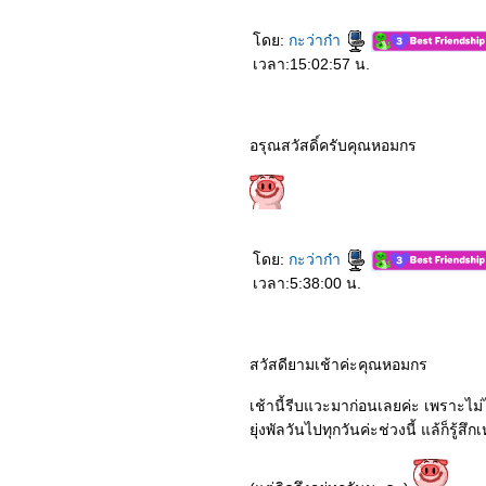
(2019)
2463_Murder Mystery
ดย:
กะว่าก๋า
2363_The King (2019)
2263_Bird Box (2018)
เวลา:15:02:57 น.
2163_(500) Days of
Summer (2552)
2063_ความจำสั้นแต่รักฉัน
าว (2552)
อรุณสวัสดิ์ครับคุณหอมกร
1963_Into the Wild (2007)
1863_Dear Dakanda
1763_Cast Away (2000)
1663_Trolls World Tour
1563_Last Letter
1463_A Quiet Place Part II
ดย:
กะว่าก๋า
1363_Bloodshot
1263_The Invisible Man
เวลา:5:38:00 น.
1163_Onward
1063_Sonic the
Hedgehog
0963_The Message
สวัสดียามเช้าค่ะคุณหอมกร
0863_The Room
0763_Classic Again
0663_Code 8
เช้านี้รีบแวะมาก่อนเลยค่ะ เพราะไ
0563_Vanguard
ุ่งพัลวันไปทุกวันค่ะช่วงนี้ แล้ก็รู้สึ
0463_Low Season
0363_Underwater
0263_Kumanthong