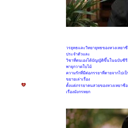
Castle(2025)
4668_Duel on Mount
Hua: Nine Yin True Sutra
(2025)
4568_Duel on Mount
Hua: Eastern Heretic and
Western Venom (2025)
4468_Be Passionately in
Love
4368_Threading Mom’s
วรยุทธและวิทยายุทธของหวงเหยาซือน
Wings (2025)
4268_Roaming China with
ประจำตัวและ
Tang Poetry (2025)
วิชาที่ตนเองได้บัญญัติขึ้นในฉบับซี
4168_The Secret Contract
พายุกวาดใบไม้
of the Witch
4068_Double Happiness
ความรักที่มีต่อภรรยาที่ตายจากไปเป็นส
3968_The Legend of Ochi
ขยายเล่าเรื่อง
3868_ Superman
3768_Jurassic World
ตั้งแต่ภรรยาคนสวยของหวงเหยาซือย
Rebirth
เรื่องมังกรหยก
3668_Elio
3568_The Seven Relics of
ill Omen
3468_28 Years Later
3368_Lilo & Stitch
3268_Kraken
3168_Fountain of Youth
3068_Mission: Impossible