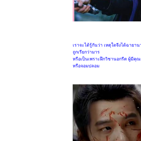
8066_The Monkey King
7966_Aquaman and The
Lost Kingdom
7866_SLYTH
7766_The Marsh King’s
Daughter
7666_Napoleon
7566_ลับแลคำชะโนด
7466_New Gods Yang
เราจะได้รู้กันว่า เหตุใดจีงได้ฉายา
Jian
ถูกเรียกว่ามาร
7366_The Hunger
หรือเป็นเพราะฝึกวิชานอกรีต ผู้มีค
Games: The Ballad of
Songbirds and Snakes
หรือจอมปลอม
7266_Wish
7166_The Secret
Kingdom
7066_ The Marvels
6966_Ancient Beast
Inostrancevia (2023)
6866_Fullmetal Alchemist
The Revenge of
Scar (2022)
6766_ Not Friends 2023
6666_My Honey 2022
6566_ Freelance 2023
6466_Your Place or Mine
6366_ The Creator
6266_ Talk to Me (2022)