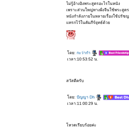
kitchen (2020)
ไม่รู้อ้างอิงพระสูตรอะไรในหนัง
6764_Vivo (2021)
เพราะส่วนใหญ่ทางฝั่งจีนใช้พระสู
6664_Awake
หนังกำลังภายในหลายเรื่องใช้ปรัช
6564_King's Avatar (2019)
6464_"Hello mr. Gu"
ทรกไว้ในคัมภีร์ยุทธ์ด้ว
(2021)
6364_The Romance of
Tiger and Rose (2020)
6264_Put your head on
my shoulder (2019)
6164_Unforgettable Love
ดย:
กะว่าก๋า
(2021)
6064_Mobile suit gundam
เวลา:10:53:52 น.
Hathaway’s Flash
5964_Dynasty Warriors
5864_The Rain
5764_The Woman in the
สวัสดีครับ
Window
5664_Perfect And
Casual(2020)
5564_The Knight Before
ดย:
ปัญญา Dh
Christmas (2019)
เวลา:11:00:29 น.
5464_Those Who Wish
Me Dead
5364_Wish Dragon
5264_A Quiet Place Part2
5164_Jurassic World:
หวตเรียบร้อยค่ะ
Dominion หนังฉายปีหน้า