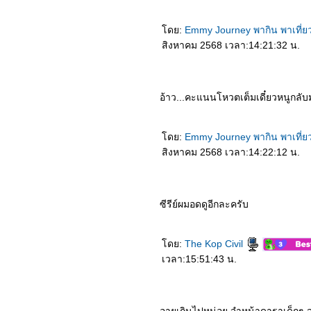
5064_Polar
4964_Double World
ดย:
Emmy Journey พากิน พาเที่ย
4864_Army of the Dead
4764_Jurassic World:
สิงหาคม 2568 เวลา:14:21:32 น.
Camp Cretaceous 3
4664_Jurassic World:
Camp Cretaceous 2
4564_Jurassic World:
อ้าว...คะแนนโหวตเต็มเดี๋ยวหนูกลับ
Camp Cretaceous
4464_Things Heard &
Seen
4364_The Lord of the
ดย:
Emmy Journey พากิน พาเที่ย
Rings : The Return of the
สิงหาคม 2568 เวลา:14:22:12 น.
King
4264_The Lord of the
Rings : The Two Towers
4164_The Lord of the
Rings : The Fellowship of
ซีรีย์ผมอดดูอีกละครับ
the Ring
4064_GHOST LAB
3964_Nomadland
ดย:
The Kop Civil
3864_Mary Queen of
Scots (2019)
เวลา:15:51:43 น.
3764_Necromancer 2020
3664_Red Dot
3564_New Gods Nezha
Reborn