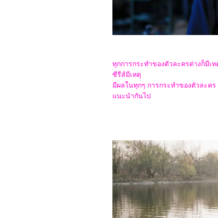
2566_Hidden Blade
2466_ The Princess
Weiyoung
2366_Redfield (2023)
2266_Dungeons &
Dragons: Honor Among
Thieves
2166_ SOULMATE
ทุกการกระทำของตัวละครต่างก็มีเหต
2066_ 65
1966_Luck
ซีรีส์มีเหตุ
1866_ Crayon Shin-chan:
มีผลในทุกๆ การกระทำของตัวละคร น่าติ
Shrouded in Mystery! The
นะนำกันไป
Flowers of Tenkazu
Academy
1766_ Shazam! Fury of
the Gods
1666_ขุนพันธ์ 3
1566_Missing
1466_The Whale
1366_Demon Slayer:
Swordsmith Village Arc
1266_ Please Don't Spoil
Me 3-4
1166_You & Me & Me
1066_ Please Don't Spoil
Me 2
0966_ Please Don't Spoil
Me (2022)