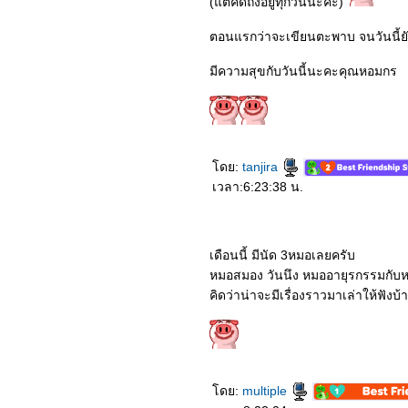
0163_Dolittle
(แต่คิดถึงอยู่ทุกวันนะคะ)
5262_Jexi
5162_Jumanji: The Next
ตอนแรกว่าจะเขียนตะพาบ จนวันนี้ยัง
Level
5062_Star Wars The Rise
มีความสุขกับวันนี้นะคะคุณหอมกร
of Skywalker
4962_Heartbeat
4862_Ne Zha
4762_Charlie’s Angels
4662_Frozen 2
4562_Gemini Man
4462_Jade Dynasty
ดย:
tanjira
4362_The Addams Family
เวลา:6:23:38 น.
4262_Terminator Dark
Fate
4162_Maleficent Mistress
of Evil
4062_Official Secrets
เดือนนี้ มีนัด 3หมอเลยครับ
3962_Freaks
หมอสมอง วันนึง หมออายุรกรรมกับหม
3862_Joker
3762_Abominable
คิดว่าน่าจะมีเรื่องราวมาเล่าให้ฟังบ
3662_Rambo Last Blood
3562_Ad Astra
3462_Angel Has Fallen
3362_Brightburn
3262_I Am Mother
3162_Dora and the Lost
ดย:
multiple
City of Gold