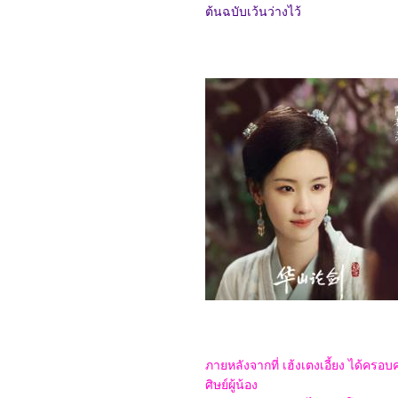
6867_Elevation
ต้นฉบับเว้นว่างไว้
6767_The Lord of the
Rings: The Fellowship of
the Ring
6667_Gladiator2
6567_A Legend
6467_We Live in Time
6367_Red One
6267_Humanist Vampire
Seeking Consenting
Suicidal Person
6167_Venom: The Last
Dance
6067_Canary Black
5967_The Legend of
ShenLi (2024)
5867_Wolfs
5767_Megalopolis
5667_Transformers One
5567_Taklee Genesis
5467_Never Let Go
5367_Beetlejuice
Beetlejuice
5267_Godzilla vs.
Biollante (1989)
5167_Secret: A Hidden
ภายหลังจากที่ เฮ้งเตงเอี้ยง ได้ครอบค
Score
ศิษย์ผู้น้อง
5067_Blink Twice