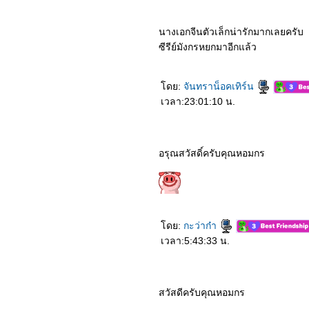
Cloud
1164_Jiu Jitsu
1064_Nocturne (2020)
นางเอกจีนตัวเล็กน่ารักมากเลยครับ
0964_Lion
ซีรีย์มังกรหยกมาอีกแล้ว
0864_Demon Slayer the
Movie
0764_All the Bright Places
(2020)
ดย:
จันทราน็อคเทิร์น
0664_‘Howl’s Moving
เวลา:23:01:10 น.
Castle’
0564_The Old Guard
(2020)
0464_Project Power
(2020)
อรุณสวัสดิ์ครับคุณหอมกร
0364_Tootsies & The
Fake (2019)
0264_The Midnight Sky
(2020)
0164_Holidate
7963_HORIZON LINE
7863_A Gift from Bob
ดย:
กะว่าก๋า
7763_MONSTERHUNTER
เวลา:5:43:33 น.
7663_Soul
7563_Wonder Woman
1984
7463_Soul Snatcher
7363_Aii-Con-Lor-Luang
สวัสดีครับคุณหอมกร
7263_Invasion