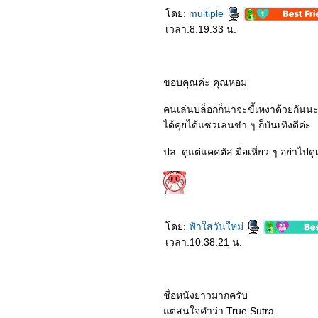
8564_Dune
ดย:
multiple
8464_Jungle Cruise
เวลา:8:19:33 น.
8364_Shang-Chi and the
Legend of the Ten Rings​​​​​​​
8264_No Time To Die
8164_Free Guy
8064_Love
ขอบคุณค่ะ คุณหอม
Scenery (2021)
7964_The Ferryman:
Legends of Nanyang
คนเล่นบล็อกก็น่าจะขี้เหงาด้วยกันน
(2021)
ได้คุยได้แซวเล่นขำ ๆ ก็บันเทิงดีค่ะ
7864_Black Widow (2021)
7764_My Queen (2021)
ปล. ดูแต่แคคตัส มือเหี่ยว ๆ อย่าไปด
7664_Dreaming Back to
the Qing Dynasty
7564_Reminiscence
(2021)
7464_I HEAR YOU (2019)
7364_A Writer’s Odyssey
(2021)
ดย:
ฟ้าใสวันใหม่
7264_Luca (2021)
เวลา:10:38:21 น.
7164_The Tomorrow War
(2021)
7064_My Little Happiness
(2021)
6964_Before we go
ชื่อหนังยาวมากครับ
(2014)
ต่สนใจคำว่า True Sutra
6864_Dating in the