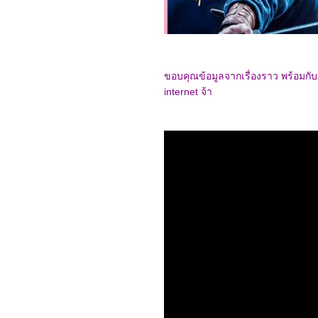
(환혼)
4665_Black Adam
4565_Amsterdam
4465_VESPER
4365_Shin Ultraman
4265_Smile
4165_Where the
ขอบคุณข้อมูลจากเรื่องราว พร้อม
Crawdads Sing
internet จ้า
4065_ Oh My Ghost
(2015)
3965_Wandering
3865_ The King's
Affection
3765_Nope
3665_ Oh my Venus
3565_The Long Walk
(2019)
3465_ The Lake
3365_ Love Destiny The
Movie
3265_Thor: Love and
Thunder
3165_ Love Destiny The
Movie
3065_ The Wolf
2965_Super Me (2021)
2865_ DEEMO Memorial
keys