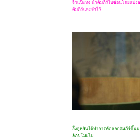
4967_Pilot
จิวแป๊ะทง นำคัมภีร์ไปซ่อนโดยแบ่งอ
4867_I Saw the TV Glow
คัมภีร์และจำไว้
(2024)
4767_Crayon Shinchan
the Movie 2024
4667_Project Silence
4567_Alien: Romulus
4467_Longlegs
4367_Trap
4267_Deadpool &
Wolverine
4167_Despicable Me 4
4067_Twisters
3967_18x2 Beyond
Youthful Days
3867_A Quiet Place: Day
One
3767_The Watchers
(2024)
3667_After We Collided
(2020)
3567_After (2019)
3467_Thelma the Unicorn
(2024)
3367_Double World
(2020)
อึ้งฮูหยินได้ทำการคัดลอกคัมภีร์ขึ้นม
3267_Five Nights at
ลักขโมยไป
Freddy's