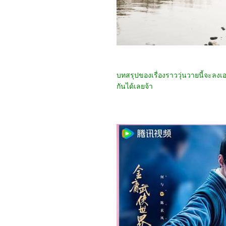
0866_Ant-Man and the
Wasp: Quantumania
0766_Royal Nirvana
0666_Sword Snow Stride
0566_Sassy Beauty 2022
0466_Love Like the
Galaxy
0366_ The Untamed
0266_วัยอลวน 5
บทสรุปของเรื่องราววุ่นวายนี้จะลง
0166_ MOON MAN
กันได้เลยจ้า
5965_ The Woman King
5865_ Shotgun Wedding
5765_ Avatar: The Way of
Water
5665_THE LAIR
5565_Troll
5465_Three Thousand
Years of Longing
5365_The Sea Beast
5265_Strange World
(2022)
5165_ Mr. Queen
5065_Bros
4965_Oh My Girl
4865_Black Panther:
Wakanda Forever
4765_ Alchemy of Souls