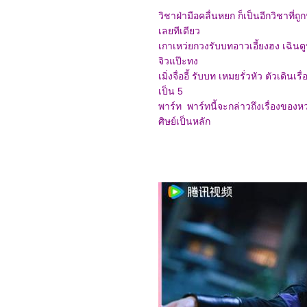
1667_CODE 8 Part 2
1567_Kung Fu Panda 4
วิชาฝ่ามือคลื่นหยก ก็เป็นอีกวิชาที
(2024)
เลยทีเดียว
1467_Rebel Moon: A Child
เกาเหว่ยกวงรับบทอาวเอี้ยงฮง เฉินตูห
of Fire
1367_Dune: Part Two
จิวแป๊ะทง
1267_Float
เมิ่งจื่ออี้ รับบท เหมยรั่วหัว ตัวเดิน
1167_Demon Slayer: to
เป็น 5
the Hashira Training
1067_Orion and the
พาร์ท พาร์ทนี้จะกล่าวถึงเรื่องขอ
Dark (2024)
ศิษย์เป็นหลัก
0967_Madame Web
0867_Turning Red
0767_Argylle
0667_The Magic
Flute (2022)​​​​​​​
0567_When we first met
(2018)
0467_The Witch (2015)
0367_Ladybug & Cat Noir:
The Movie
0267_Don't Look Up
(2021)
0167_The Mitchells vs.
the Machines (2021)
8366_Anyone But You
8266_Spirited (2022)
8166_Supposed