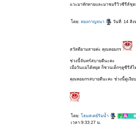
7163_Come Away
วะมาทักทายและมาชมรีวิวซีรีส์ชุด
7063_Freaky
6963_Nobita’s New
Dinosaur
6863_Leap
ดย:
ทองกาญจนา
วันที่: 14 ส
6763_The Witches
6663_The Craft Legacy
6563_The Eight Hundred
6463_Pinocchio (2020)
6363_Relic (2020)
สวัสดียามสายค่ะ คุณหอมกร
6263_The Secrets We
Keep
6163_Love You Forever
ช่วงนี้จันทร์สบายดีนะคะ
6063_Greenland
เมื่อวันแม่ได้หยุด ก็ชวนเด็กๆดูซีรีส์
5963_Love at Second
Sight
คุณหอมกรสบายดีนะคะ ช่่วงนี้ดูเงีย
5863_My God Father
TheMovie
5763_The High Note
5663_Mother Gamer
5563_Mulan
5463_Tenetet
5363_The New Mutants
5263_Lingering
ดย:
ฮมสเตย์ริมน้ำ
5163_The Hunt
เวลา:9:33:27 น.
5063_Intruder
4963_A Hidden Life
4863_32 Malasana Street