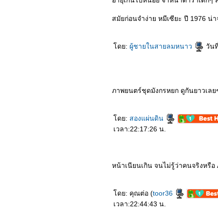
3464_Love and Monsters
อายุเกินไปหน่อย จำหน้าดาราเด็กๆ สม
3364_Nobody
3264_Stigmatized
สมัยก่อนจำง่าย หมีเซียะ ปี 1976 น่
Properties
3164_The Mauritanian
3064_My Boss is a Serial
ดย:
ผู้ชายในสายลมหนาว
วันท
Killer
2964_Mortal Kombat
2864_Godzilla vs Kong
2764_Penguin Bloom
2664_True Mothers
2564_The Legend of Hei
ภาพยนตร์ชุดมังกรหยก ดูกันยาวเลย
2464_The Dig
2364_“เรื่อง ผี เล่า”
2264_MUSIC
ดย:
สองแผ่นดิน
2164_“Chaos Walking”
2064_The Marksman
เวลา:22:17:26 น.
1964_Boss Level
1864_Raya and the Last
Dragon
1764_Willy’s Wonderland
หน้าเนียนเกิน จนไม่รู้ว่าคนจริงหรือ
1664_SkylinES
1564_The Yinyang Master
Dream Of Eternity
1464_Endings,
ดย: คุณต่อ (
toor36
Beginnings
เวลา:22:44:43 น.
1364_SEOBOK
1264_Shadow in the