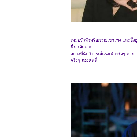
4466_Mission: Impossible
- Dead Reckoning: Part
One
4366_Sisu
4266_Hypnotic
4166_My Happy Marriage
4066_No Hard Feelings
3966_Long Live Love!
เหมยรั่วหัวหรือเหมยเชาเฟง และอึ้งฮ
3866_Touken Ranbu The
Movie
นี้น่าติดตาม
3766_Indiana Jones and
อย่างที่นักวิจารณ์แนะนำจริงๆ ด้วย เฉิ
the Dial of Destiny
จริงๆ สองคนนี้
3666_Il Buco (The Hole)
3566_The Flash
3466_The Boogeyman
3366_Shin KamenRider
3266_Transformers: Rise
of the Beasts
3166_The Tank
3066_The Little Mermaid
2966_Chupa
2866_Crouching Tiger,
Hidden Dragon: Sword of
Destiny (2016)
2766_Knights of the
Zodiac
2666_Guardians of the
Galaxy Vol. 3