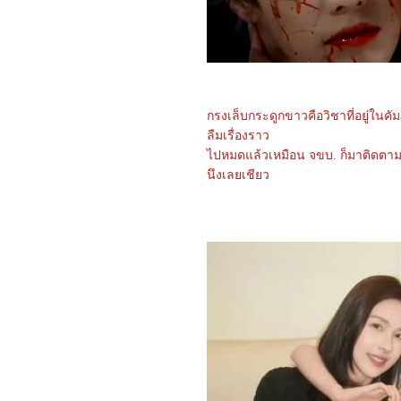
6166_ A Haunting in
Venice
6066_Happiness for
Beginners
5966_The Hidden Fox
หรือ 雪山飞狐
5866_Retribution
กรงเล็บกระดูกขาวคือวิชาที่อยู่ในคั
5766_The Water Flows to
the Sea (水は海に向かっ
ลืมเรื่องราว
て流れる)
ไปหมดแล้วเหมือน จขบ. ก็มาติดตามชมซีร
5666_AFTER THE RAIN
นึงเลยเชียว
5566_Teenage Mutant
Ninja Turtles: Mutant
Mayhem
5466_Heart of Stone
5366_Strays
5266_Crayon Shin-chan:
Mononoke Ninja
Chinpūden
5166_Simulant
5066_Blue Beetle
4966_We Have a Ghost
4866_The Meg 2 : The
Trench
4766_ Haunted Mansion
4666_Oppenheimer
4566_Joy Ride