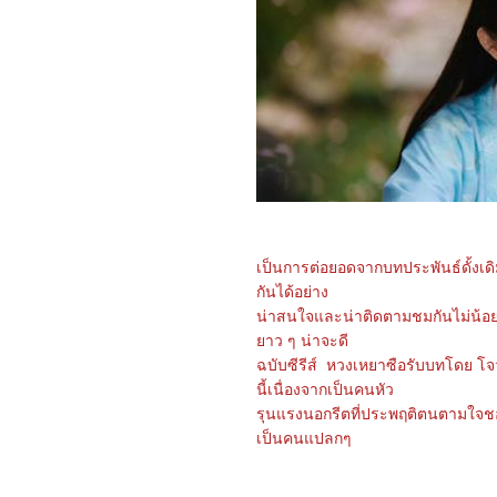
– The Final Reckoning
2968_The Prisoner of
Beauty 2025
2868_ Spellbound
2768_ Marry My Dead
Body
2668_Lost in the Stars
2568_ ASH
2468_The Day the Earth
Blew Up: A Looney Tunes
Movie
2368_ Dark (ต่อ)
2268_ Dark SS.1
2168_Along for the Ride
2068_Lyle, Lyle, Crocodile
เป็นการต่อยอดจากบทประพันธ์ดั้งเดิม
1968_A Minecraft Movie
กันได้อย่าง
1868_The Amateur
น่าสนใจและน่าติดตามชมกันไม่น้อย บล
1768_Late Night with the
Devil
าว ๆ น่าจะดี
1668_Presence
ฉบับซีรีส์ หวงเหยาซือรับบทโดย โจวอ
1568_Ne Zha2
นี้
เนื่องจากเป็นคนหัว
1468_Paddington in Peru
1368_Ultraman Arc The
รุนแรงนอกรีตที่ประพฤติตนตามใจชอบ
Movie: The Clash of Light
เป็นคนแปลกๆ
and Evil
1268_Sing Sing
1168_EternalBond