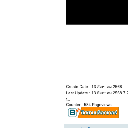
2765_ Jujutsu Kaisen:
Zero The Movie
2665_ Jurassic World
Dominion
2565_THE OATH OF
LOVE (2022)
​​​​​​​2465_Top Gun: Maverick
2365_Eighth Grade(2018)
2265_SUPERWHO
2165_Everything
Everywhere All at Once
2065_Doctor Strange in
the Multiverse of Madness
1965_Luoyang (2021)
1865_Fast & Feel Love
1765_Red Notice
1665_The Adam Project
1565_The Lost City
1465_Fantastic Beasts:
Create Date : 13 สิงหาคม 2568
The Secrets of
Dumbledore
Last Update : 13 สิงหาคม 2568 7:
1365_THE
น.
CONTRACTOR
Counter : 584 Pageviews.
1265_Morbius
1165_Book of Love
1065_ The Desperate
Hour
0965_ The Batman