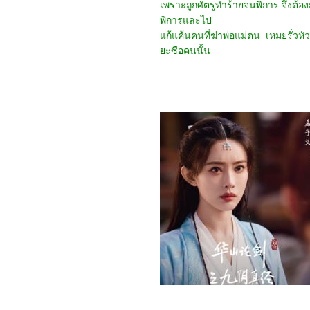
3167_The Guilty(2021)
เพราะถูกศัตรูทำร้ายจนพิการ จึงต้อ
3067_Imaginary
พิการและไป
friends(2024)
ก้แค้นคนที่ฆ่าพ่อแม่ตน เหมยรั่วหัว
2967_The Ministry of
Ungentlemanly Warfare
ะซือคนนั้น
(2024)
2867_MY Boo (2024)
2767_Reversible
Reality (2022)
2667_Werewolf By Night
(2022)
2567_Rebel Moon : Part
Two – The Scargiver
2467_The kissing Booth
2367_Ghostbusters:
Frozen Empire (2024)
2267_Civil War (2024)
2167_How to Make
Millions Before Grandma
Dies(2024)
2067_Godzilla x Kong:
The New Empire(2024)
1967_Land of
Legends(2022)
1867_One Week Friends
(2022)
1767_Zom 100 Bucket
List of Dead (2023)