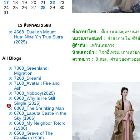
17
18
19
20
21
22
23
24
25
26
27
28
29
30
31
13 สิงหาคม 2568
ชื่อภาษาไทย :
ศึกประลองยุทธบนเข
4668_Duel on Mount
Hua: Nine Yin True Sutra
หมวดภาพยน
ตร์
:
กำลังภายใน ซีรีส
(2025)
ผู้กำกับ :
เหวินเต๋อกวง
นักแสดงนำ :
จวอี้เหว่ย, เกาเหว่ยกวง,
All Blogs
ความยาว :
8 ตอน ผ่านช่องทางออ
7368_Greenland:
Migration
7268_Dream!
7168_Avatar : Fire and
Ash
7068_Nobody(2025)
6968_Why Is He Still
Single (2025)
6868_The Shrinking Man
6768_Laputa Castle in the
Sky (1986)
6668_My Neighbor Totoro
(1988)
6568_Grave of The
Fireflies (1988)