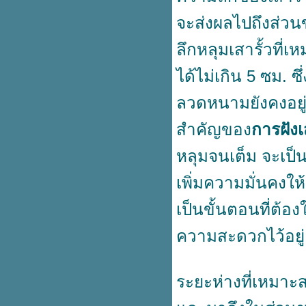
คงความสวยงามของบล็อคปูพื้น
จะส่งผลไปถึงส่ว
ด้วยขอบคันหินสำเร็จรูป
ปูพื้นทุกรูปแบบ จบงานด้วยแผ่นปู
ลึกหลุมเสารั้วที
ทางเท้า
นวัตกรรมใหม่ของงานฐานราก
ได้ไม่เกิน 5 ซม.
ที่มาพร้อมกับแบบหล่อฟุตติ้ง
สำเร็จรูป
ลวดหนามยังคงอยู่
กฏระเบียบของเสาไฟฟ้าและระยะ
ห่างระหว่างสิ่งปลูกสร้าง
สำคัญของ
การฝังเ
มิติใหม่ของการสร้างรั้วบ้าน ด้วยรั้ว
สำเร็จรูป
หลุมจนเต็ม จะเป็
เสาเข็มสี่เหลี่ยมตันวัสดุที่สำคัญของ
เพิ่มความมั่นคงให
ฐานราก
เสาเข็มสี่เหลี่ยมตัน เสาเข็ม
เป็นขั้นตอนที่ต้อง
คอนกรีตเสริมเหล็กมาตรฐาน มอก.
กำแพงสำเร็จรูป คุ้มกว่า ติดตั้ง
ความสะดวกไว้อยู
สะดวกกว่า
งานฐานรากและเสาเข็มไอ ตัวแปร
คุณภาพงานก่อสร้าง
ระยะห่างที่เหมาะ
บ้านริมแม่น้ำหรือพื้นที่ก่อสร้างใน
สภาวะดินต่างระดับ กับการใช้งาน