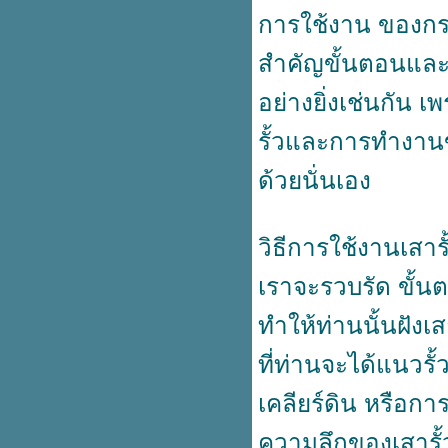
เสาเข็มไอหรือเสาเข็มรูปตัวไอ เสา
การใช้งาน ของกรณ
เข็มที่ทั้งทนทั้งถูก
สำคัญขั้นตอนและ
มิติที่ครบวงจร สำหรับการใช้งาน
ขอบคันหินสำเร็จรูป
อย่างยิ่งเช่นกัน 
เสารั้วอัดแรง เสารั้วสำหรับพื้นที่
การเกษตรและอีกหลากหลา
รั้วและการทำงานข
ประโยชน์ใช้สอ
ตกแต่งสวยด้วยงบหลักร้อย แต่วิวที่
ด้วยนั่นเอง
ได้เป็นหลักล้าน เมื่อใช้ขอบคันหิน
สำเร็จรูป
ขอบคันหินสำเร็จรูป กับมุมสวยๆ
วิธีการใช้งานเสาร
นสวนของทุกบ้าน
เสาเข็มไมโครไพล์กับรูปแบบของ
เราจะรวบรัด ขั้น
การนำไปใช้งานที่นิยมในยุคนี้
ส่วนต่อเติมของทุกบ้าน จำเป็นต้อง
ทำให้ท่านนั้นฝังเ
ช้เสาเข็มไมโครไพล์ เพื่อตัดปัญหา
การทรุดตัว
ที่ท่านจะได้แนวรั
การกั้นเขตแดน หรือทำแนวรั้วด้ว
ลวดตาข่ายถัก
เคลียร์ดิน หรือการ
การใช้งานอย่างเอนกประสงค์ของ
ความลึกของเสารั้วน
ลวดตาข่ายถัก