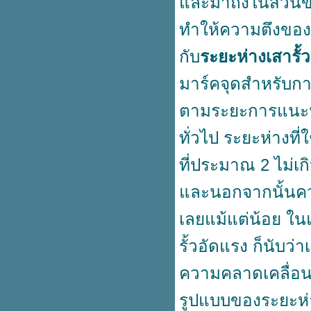
ละมาถึงในส่วนของร
กำแพงกันดิน
ขั้นตอนพื้นฐานการใช้งานเสารั้วอัด
ทำให้ความตึงของแ
รง
ข้อมูลสำหรับการเลือกเสาไฟฟ้า
กับ
ระยะห่างเสารั้
สำหรับเดินไฟเข้าบ้าน
เสาไฟฟ้าบริการในโครงการ
มาร์คจุดสำหรับการ
ก่อสร้างตามชุมชน
ครงสร้างการทำงานของชุดกำแพง
ตามระยะการแนะนำ
กันดิน
ทั่วไป ระยะห่าง
เพิ่มขีดจำกัดของประสิทธิภาพรั้ว
ลวดหนามด้วยเสารั้วอัดแรง
ที่ประมาณ 2 ไม่เก
ผ่นพื้นสำเร็จรูป คือตัวช่วยในการ
สร้างบ้านที่ดีที่สุด
ละนอกจากนั้นความ
กรรมวิธีการผลิตและคุณสมบัติที่
ดดเด่นของเสาเข็มสี่เหลี่ยมตัน
เลยแม้แต่น้อย ใ
รู้เท่าทันปัญหา เสาไฟฟ้าที่
ข็งแกร่งปลอดภัยกับชีวิตและ
รั้วอัดแรง
ก็นับว่าเ
ทรัพย์สิน
องค์ประกอบที่สำคัญของเสาเข็มสี
ความคลาดเคลื่อนได้
เหลี่ยมตัน
ความคุ้มค่าของขอบคันหินแบบ
รูปแบบของระยะห่างเ
กลวง กับการแต่งสวนด้วยราคาไม่