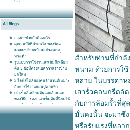
รง
ลวดตาข่ายถักคืออะไร
คุณสมบัติที่น่าสนใจ ของวัสดุ
ตกแต่งบริเวณบ้านอย่างแผ่นปู
ทางเท้า
สำหรับท่านที่กำล
รูปแบบการใช้งานเสาเข็มสี่เหลี่ยม
หนาม ด้วยการใช้ว
ตัน 3 ข้อที่ตรงสเปคการสร้างบ้าน
ุคใหม่
หลาย ในบรรดาหลายๆ
3 ไลฟ์สไตล์ของคนรักบ้านที่เหมาะ
กับการใช้งานแผ่นปูทางเท้า
เสารั้วคอนกรีตอัด
เสาเข็มสี่เหลี่ยมตันและลักษณะ
ของวิธีการตอกเสาเข็มตันที่นิยมใช้
กับการล้อมรั้วที่ส
รวมข้อมูลน่าสนใจของกำแพง
สำเร็จรูป ที่เป็นที่นิยมแพร่หลายใน
มั่นคงนั้น จะมาซึ่
ทุกบ้านของยุคนี้
ทำไมยุคนี้ จึงมีความนิยม ใช้งาน
หรือรับแรงที่หลา
เสาเข็มไมโครไพล์