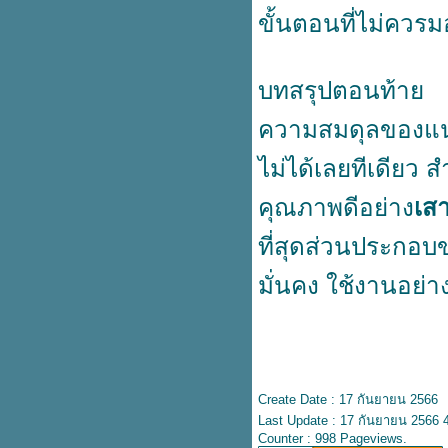
ขั้นตอนที่ไม่ควร
ถึงร้อยต่อก้อน
ฐานรากสำหรับตั้งเสา ที่ใช้เป็นแบบ
สำเร็จรูป
งบแต่งสวนไม่บานปลาย ถ้าเลือก
บทสรุปตอนท้า
ผ่นปูทางเท้าถูกประเภท
วัสดุปูพื้นสำเร็จรูปเข้ากับไอเดียการ
ความสมดุลของแนวเส
สร้างบ้าน
ไม่ได้เลยทีเดียว 
การถมดินให้ถูกต้องตามกฎหมา
พ.ร.บ.การขุดดินและถมดิน
คุณภาพดีอย่าง
เสา
เมื่อฐานรากทรุด จำเป็นต้องเสริม
ด้วยเสาเข็มเพื่อแก้ปัญหา
ที่สุดส่วนประกอบข
ต่อเติมบ้านสบายใจหายห่วงด้วยเสา
เข็มไอโมโครไพล์
มั่นคง ใช้งานอย่า
รั้วบ้านที่ต้องเลือกระหว่าง รั้ว
สำเร็จรูป และ รั้วอิฐ
Create Date : 17 กันยายน 2566
Last Update : 17 กันยายน 2566 4
Counter : 998 Pageviews.