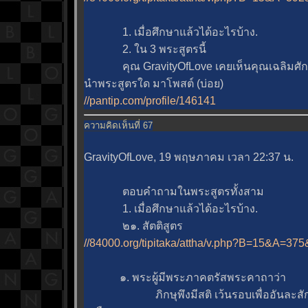
1. เมื่อศึกษาแล้วได้อะไรบ้าง.
2. ใน 3 พระสูตรนี้
คุณ GravityOfLove เคยเห็นคุณเฉลิมศักด
นำพระสูตรใด มาโพสต์ (บ่อย)
//pantip.com/profile/146141
ความคิดเห็นที่ 67
GravityOfLove, 19 พฤษภาคม เวลา 22:37 น.
ตอบคำถามในพระสูตรทั้งสาม
1. เมื่อศึกษาแล้วได้อะไรบ้าง.
๒๑. สัตติสูตร
//84000.org/tipitaka/attha/v.php?B=15&A=37
๑. พระผู้มีพระภาคตรัสพระคาถาว่า
ภิกษุพึงมีสติ เว้นรอบเพื่ออันละสักก