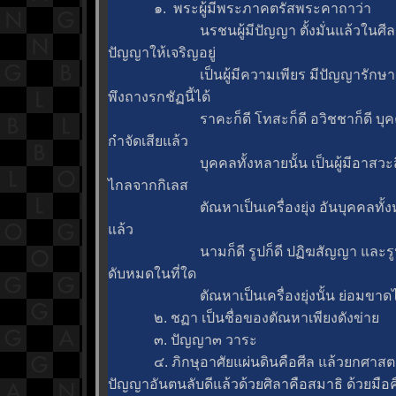
๑. พระผู้มีพระภาคตรัสพระคาถาว
นรชนผู้มีปัญญา ตั้งมั่นแล้วในศีล 
ปัญญาให้เจริญอยู่
เป็นผู้มีความเพียร มีปัญญารักษาตนร
พึงถางรกชัฏนี้ได้
ราคะก็ดี โทสะก็ดี อวิชชาก็ดี บุคคล
กำจัดเสียแล้ว
บุคคลทั้งหลายนั้น เป็นผู้มีอาสวะสิ้นแ
ไกลจากกิเลส
ตัณหาเป็นเครื่องยุ่ง อันบุคคลทั้งหล
ล้ว
นามก็ดี รูปก็ดี ปฏิฆสัญญา และรูปสั
ดับหมดในที่ใด
ตัณหาเป็นเครื่องยุ่งนั้น ย่อมขาดไปใ
๒. ชฏา เป็นชื่อของตัณหาเพียงดังข่า
๓. ปัญญา๓ วาระ
๔. ภิกษุอาศัยแผ่นดินคือศีล แล้วยกศาสตร
ปัญญาอันตนลับดีแล้วด้วยศิลาคือสมาธิ ด้วยมือ