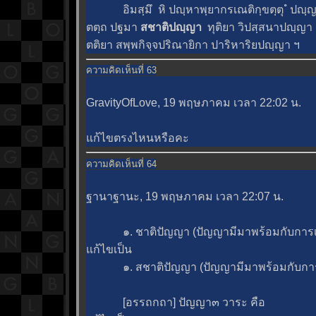
อิมสฺมึ หิ ปญฺหาพฺยากรเณติกฺขตฺตุ ํ ปญฺ
ตตฺถ ปฐมา
สชาติปญฺญา
ทุติยา วิปสฺสนาปญฺญา
ตติยา สพฺพกิจฺจปริณายิกา ปาริหาริยปญฺญา ฯ
ความคิดเห็นที่ 63
GravityOfLove, 19 พฤษภาคม เวลา 22:02 น.
ก้ไขตรงไหนหรือคะ
ความคิดเห็นที่ 64
ฐานาฐานะ, 19 พฤษภาคม เวลา 22:07 น.
๑. ชาติปัญญา (ปัญญามีมาพร้อมกับการเก
ก้ไขเป็น
๑. สชาติปัญญา (ปัญญามีมาพร้อมกับการ
[อรรถกถา] ปัญญา๓ วาระ คือ