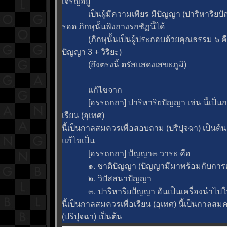
เจริญอยู่
เป็นผู้มีความเพียร มีปัญญา (ปาริหาริยปั
รอด ภิกษุนั้นพึงถางรกชัฏนี้ได้
(ภิกษุนั้นเป็นผู้ประกอบด้วยคุณธรรม ๖ คือ
ปัญญา 3 + วิริยะ)
(ถึงตรงนี้ ตรัสแสดงเสขะภูมิ)
ก้ไขจาก
[อรรถกถา] ปาริหาริยปัญญา เช่น นี้เป็นก
เรียน (อุเทศ)
นี้เป็นกาลสมควรเพื่อสอบถาม (ปริปุจ
ก้ไขเป็น
[อรรถกถา] ปัญญา๓ วาระ คือ
๑. ชาติปัญญา (ปัญญามีมาพร้อมกับการเก
๒. วิปัสสนาปัญญา
๓. ปาริหาริยปัญญา อันเป็นเครื่องนำไปในกิ
นี้เป็นกาลสมควรเพื่อเรียน (อุเทศ) นี้เป็นกาลส
(ปริปุจฉา) เป็นต้น