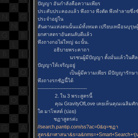
ปัญญา อันกำลังคือความเพียร
ประคับประคองแล้ว พึงถาง พึงตัด พึงทำลายซึ่ง
ประจำอยู่ใน
สันดานแห่งตนนั้นแม้ทั้งหมด เปรียบเหมือนบุรุษผ
กศาสตราอันตนลับดีแล้ว
พึงถางกอไผ่ใหญ่ ฉะนั้น.
อธิบายพระคาถา
นรชนผู้มีปัญญา ตั้งมั่นแล้วในศีล 
ปัญญาให้เจริญอยู่
เป็นผู้มีความเพียร มีปัญญารักษาตนร
พึงถางรกชัฏนี้ได้
--------------------------------
2. ใน 3 พระสูตรนี้
คุณ GravityOfLove เคยเห็นคุณเฉลิมศักดิ
ด มาโพสต์ (บ่อย)
ชฏาสูตรค่ะ
//search.pantip.com/ss?ac=0&q=ชฏา
สูตร&r=ศาสนา&s=a&nms=+Smart+Search+รุ