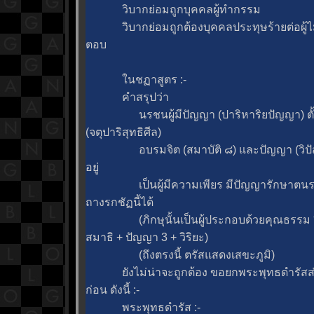
วิบากย่อมถูกบุคคลผู้ทำกรรม
วิบากย่อมถูกต้องบุคคลประทุษร้ายต่อผู้ไ
ตอบ
นชฏาสูตร :-
คำสรุปว่า
นรชนผู้มีปัญญา (ปาริหาริยปัญญา) ตั้งม
(จตุปาริสุทธิศีล)
อบรมจิต (สมาบัติ ๘) และปัญญา (วิปัสส
อยู่
เป็นผู้มีความเพียร มีปัญญารักษาตนรอด 
ถางรกชัฏนี้ได้
(ภิกษุนั้นเป็นผู้ประกอบด้วยคุณธรรม ๖ 
สมาธิ + ปัญญา 3 + วิริยะ)
(ถึงตรงนี้ ตรัสแสดงเสขะภูมิ)
ังไม่น่าจะถูกต้อง ขอยกพระพุทธดำรัสส่
ก่อน ดังนี้ :-
พระพุทธดำรัส :-