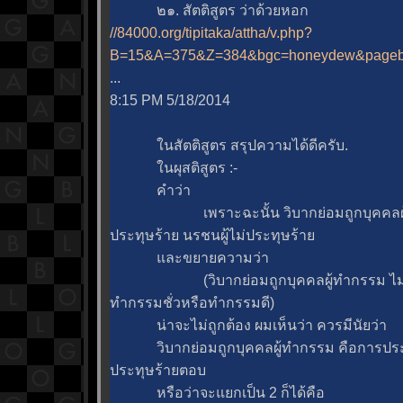
๒๑. สัตติสูตร ว่าด้วยหอก
//84000.org/tipitaka/attha/v.php?
B=15&A=375&Z=384&bgc=honeydew&pageb
...
8:15 PM 5/18/2014
นสัตติสูตร สรุปความได้ดีครับ.
นผุสติสูตร :-
คำว่า
เพราะฉะนั้น วิบากย่อมถูกบุคคลผู้ถู
ประทุษร้าย นรชนผู้ไม่ประทุษร้า
ละขยายความว่า
(วิบากย่อมถูกบุคคลผู้ทำกรรม ไม่ว่าผ
ทำกรรมชั่วหรือทำกรรมดี)
น่าจะไม่ถูกต้อง ผมเห็นว่า ควรมีนัยว่า
วิบากย่อมถูกบุคคลผู้ทำกรรม คือการประทุษ
ประทุษร้ายตอบ
หรือว่าจะแยกเป็น 2 ก็ได้คือ