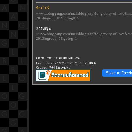
้ายไปที่
//www.bloggang.com/mainblog.php?id=gravity-of-love&m
2014&group=4&gblog=15
สารบัญ ๑
//www.bloggang.com/mainblog.php?id=gravity-of-love&m
2013&group=1&gblog=1
Create Date : 18 พฤษภาคม 2557
Last Update : 23 พฤษภาคม 2557 1:23:08 น.
Counter : 764 Pageviews.
Share to Face