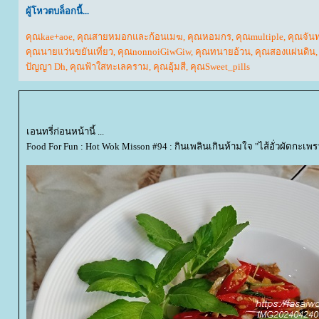
ผู้โหวตบล็อกนี้...
คุณkae+aoe
,
คุณสายหมอกและก้อนเมฆ
,
คุณหอมกร
,
คุณmultiple
,
คุณจันท
คุณนายแว่นขยันเที่ยว
,
คุณnonnoiGiwGiw
,
คุณทนายอ้วน
,
คุณสองแผ่นดิน
ปัญญา Dh
,
คุณฟ้าใสทะเลคราม
,
คุณอุ้มสี
,
คุณSweet_pills
เอนทรี่ก่อนหน้านี้ ...
Food For Fun : Hot Wok Misson #94 : กินเพลินเกินห้ามใจ "ไส้อั่วผัดกะเพ