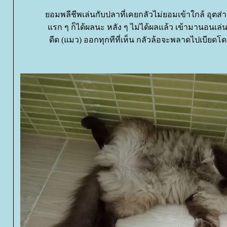
อมพลีชีพเล่นกับปลาที่เคยกลัวไม่ยอมเข้าใกล้ อุตส
รก ๆ ก็ได้ผลนะ หลัง ๆ ไม่ได้ผลแล้ว เข้ามานอนเล
ดีด (แมว) ออกทุกทีที่เห็น กลัวล้อจะพลาดไปเบียดโ