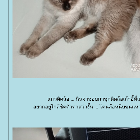
มวติดล้อ ... นินจาชอบมาซุกติดล้อเก้าอี้ที่
อยากอยู่ใกล้ชิดตัวทาสว่างั้น ... โดนล้อหนีบขนแห