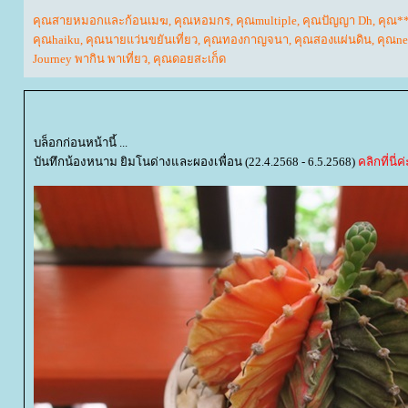
คุณสายหมอกและก้อนเมฆ
,
คุณหอมกร
,
คุณmultiple
,
คุณปัญญา Dh
,
คุณ*
คุณhaiku
,
คุณนายแว่นขยันเที่ยว
,
คุณทองกาญจนา
,
คุณสองแผ่นดิน
,
คุณne
Journey พากิน พาเที่ยว
,
คุณดอยสะเก็ด
บล็อกก่อนหน้านี้ ...
บันทึกน้องหนาม ยิมโนด่างและผองเพื่อน (22.4.2568 - 6.5.2568)
คลิกที่นี่ค่