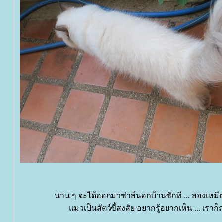
นาน ๆ จะได้ออกมาซ่าส์นอกบ้านซักที ... สองเหมี
มวเป็นสัตว์ขี้สงสัย อยากรู้อยากเห็น ... เราก็ถ