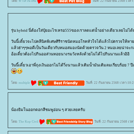
ดย:
ฟ้าใสวันใหม่
วันที่: 22 กันยายน 2568 เวลา:
รุ่น hybrid นี่ต้องใส่ปุ๋ยอะไรเหรอ555ของเราลดแต่น้ำอย่างเดียวเลยไม่ได
วันนี้เดี๋ยวจะไปคลีนิคพิเศษศิริราชนัดหมอโรคหัวใจได้แล้วไปตรวจให้ห
ล้วฮ่าๆๆพอดีเป็นวันเดียวกับหมอสมองนัดด้วยตรวจวัน 2 หมอเลยน่าจะก
อ้อเดี๋ยวต้องไปกินออส่วนหอยนางรมวังหลังด้วยไม่ได้ไปกินนานแล้วอิอิ
วันนี้เดี๋ยวเอาพี่ถุงเงินออกไม่ได้วิ่งนานแล้วเติมน้ำมันเติมลมเรียบร้อย 7 ปี
ดย:
multiple
วันที่: 22 กันยายน 2568 เวลา:10:2
น้องยิมโนออกดอกสีชมพูอ่อน ๆ สวยเลยครับ
ดย:
The Kop Civil
วันที่: 22 กันยายน 2568 เวล