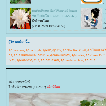
(
เ
บันทึกเก็บตก น้องไร้หนามอิชินอป
ป
ซิส กับ ยิมโน LB (6/5 - 15/6/2569)
ข
ฟ้าใสวันใหม่
t
(7 ก.ค. 2569 10:57:41 น.)
(
ผู้โหวตบล็อกนี้...
คุณkae+aoe
,
คุณmultiple
,
คุณปัญญา Dh
,
คุณThe Kop Civil
,
คุณโฮมสเตย์ร
กร
,
คุณสายหมอกและก้อนเมฆ
,
คุณสองแผ่นดิน
,
คุณhaiku
,
คุณChow Tu T
เทิร์น
,
คุณทองกาญจนา
,
คุณออมอำพัน
,
คุณmariabamboo
,
คุณอุ้มสี
บล็อกก่อนหน้านี้ ...
ไก่ต้มน้ำปลาแซ่บ (8.6.2567)
คลิกที่นี่ค่ะ