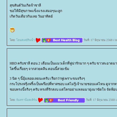
สุขสันต์วันเกิดจ้าชาลี
ขอให้มีสุขภาพแข็งแรงเสมอๆนะลูก
เกิดวันเดียวกันเลย วันอาทิตย์
ดย:
ฮมสเตย์ริมน้ำ
วันที่: 17 มิถุนายน 2568 เ
HBD ครับชาลี ตอน 2 เดือนเป็นแมวเด็กที่ฟูน่ารักมาก ๆ ครับ ขาวสะอาดม
ตขึ้นเรื่อยๆ จากสวยคลีน ตอนนี้สวยเข้ม
3 นิด ๆ นี้อุ้มลอยเลยนะครับ เรียกว่าฟูเพราะขนจริงๆ
กระโปรงฟรุ้งฟริ้งเป็นพร๊อปที่ทาสชอบ แต่ไม่รู้เจ้านายชอบแค่ไหน ดูจากห
ชอบทรงนี้จริงๆ ครับ ทรงที่รักสงบ แต่ใครอย่าแหลมมายุ่งมาขัดใจ จัดฟ้อ
ดย:
จันทราน็อคเทิร์น
วันที่: 17 มิถุนายน 2568 