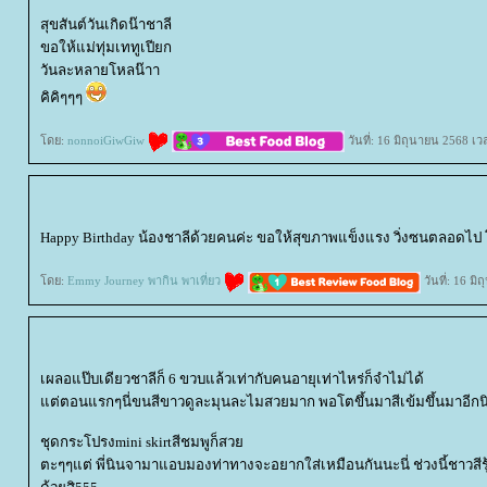
สุขสันต์วันเกิดน๊าชาลี
ขอให้แม่ทุ่มเททูเปียก
วันละหลายโหลน๊าา
คิคิๆๆๆ
ดย:
nonnoiGiwGiw
วันที่: 16 มิถุนายน 2568 เ
Happy Birthday น้องชาลีด้วยคนค่ะ ขอให้สุขภาพแข็งแรง วิ่งซนตลอดไป 
ดย:
Emmy Journey พากิน พาเที่ยว
วันที่: 16 ม
เผลอแป๊บเดียวชาลีก็ 6 ขวบแล้วเท่ากับคนอายุเท่าไหร่ก็จำไม่ได้
ต่ตอนแรกๆนี่ขนสีขาวดูละมุนละไมสวยมาก พอโตขึ้นมาสีเข้มขึ้นมาอีกนิดนึ
ชุดกระโปรงmini skirtสีชมพูก็สว
ตะๆๆแต่ พี่นินจามาแอบมองท่าทางจะอยากใส่เหมือนกันนะนี่ ช่วงนี้ชาวสีรุ้