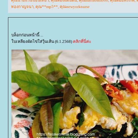
คุณนายแว่นขยันเที่ยว
,
คุณสองแผ่นดิน
,
คุณmariabamboo
,
คุณดอยสะเก็ด
,
ทองกาญจนา
,
คุณ**mp5**
,
คุณnewyorknurse
บล็อกก่อนหน้านี้ ...
บเหลียงผัดไข่ใส่วุ้นเส้น (6.1.2568)
คลิกที่นี่ค่ะ