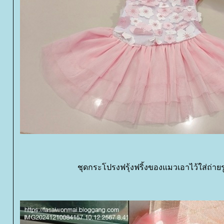
ชุดกระโปรงฟรุ้งฟริ้งของแมวเอาไว้ใส่ถ่ายร