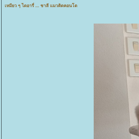
เหมียว ๆ ไดอารี่ ... ชาลี แมวติดคอนโด