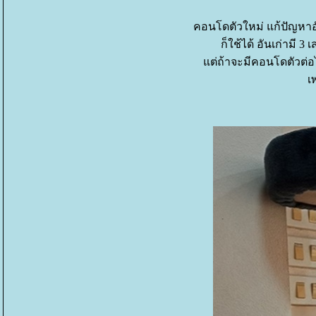
คอนโดตัวใหม่ แก้ปัญหาอั
ก็ใช้ได้ อันเก่ามี 3 
ต่ถ้าจะมีคอนโดตัวต่อไ
เ