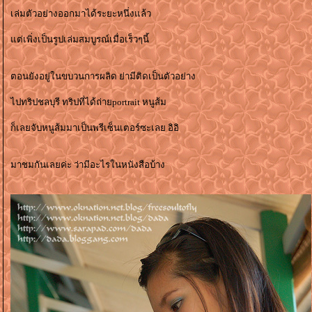
เล่มตัวอย่างออกมาได้ระยะหนึ่งแล้ว
ต่เพิ่งเป็นรูปเล่มสมบูรณ์เมื่อเร็วๆนี้
ตอนยังอยู่ในขบวนการผลิด ย่ามีติดเป็นตัวอย่าง
ไปทริปชลบุรี ทริปที่ได้ถ่ายportrait หนูส้ม
ก็เลยจับหนูส้มมาเป็นพรีเซ็นเตอร์ซะเลย อิอิ
มาชมกันเลยค่ะ ว่ามีอะไรในหนังสือบ้าง