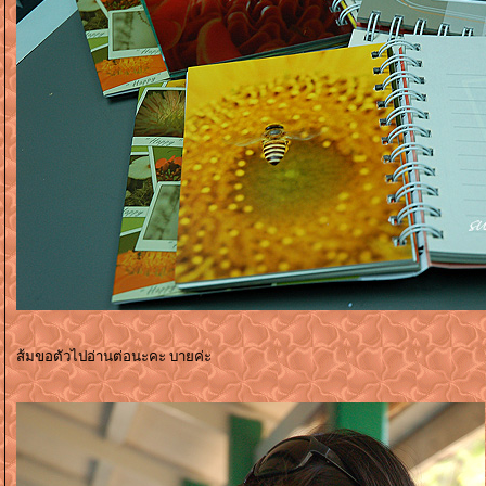
ส้มขอตัวไปอ่านต่อนะคะ บายค่ะ