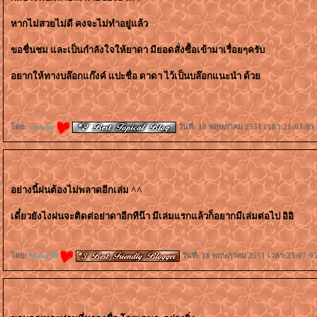
หากไม่สวยไม่ดี คงจะไม่ทำอยู่แล้ว
ขอชื่นชม และเป็นกำลังใจให้ยาดา มียอดสั่งซื้อเข้ามาเรื่อยๆครับ
อยากให้ทางบล๊อกแก๊งค์ แปะชื่อ ดาดา ไว้เป็นบล๊อกแนะนำ ด้ว
ดย:
yyswim
วันที่: 18 พฤษภาคม 2551 เวลา:21:03:05 
อย่างนี้ฝนต้องไม่พลาดอีกเล่ม ^^
เดี๋ยวยังไงฝนจะติดต่อย่าดาอีกทีน๊า มีเล่มแรกแล้วก็อยากมีเล่มต่อไป อิอิ
ดย:
Malee30
วันที่: 18 พฤษภาคม 2551 เวลา:23:07:05