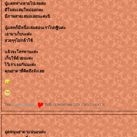
นู๋แคทห่างหายไปเลยค่ะ
ดีใจค่ะเล่มใหม่ออกละ
มีภาพสวยเสมอเลยนะค่ะนิ
นู๋แคทก็มีหนึ่งเล่มตอนเราไปกฐินค่ะ
เอามาเก็บนะค่ะ
สวยๆๆไม่กล้าใช้
ล้วจะโทรหานะค่ะ
เก็บให้ด้วยนะค่ะ
ไว้เราเจอกันนะค่ะ
คุณย่าดาที่คิดถึงจังเล
ดย:
catt.&.cattleya..
วันที่: 18 พฤษภาคม 2551 เวลา:7:44:42 น.
อุดหนุนย่าดาแน่นอนค่ะ