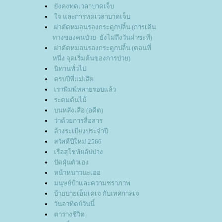
ังคงทดเวลาบาดเจ็บ
จ และการทดเวลาบาดเจ็บ
ผ่าตัดหมอนรองกระดูกปลิ้น (การเดิน
ทางของคนป่วย- ยังไม่ถึงวันผ่าซะที)
ผ่าตัดหมอนรองกระดูกปลิ้น (ตอนที่
หนึ่ง จุดเริ่มต้นของการป่วย)
นิทานทั่วไป
ครบปีที่แม่เสี
เราพิมพ์หลายรอบแล้ว
ระดมต้นไม้
บนหลังเสือ (อดีต)
ว่าด้วยการสื่อสาร
ล้างระเบียงประจำปี
สวัสดีปีใหม่ 2566
เรือสุโชทัยอัปปาง
ปัดฝุ่นตัวเอง
หน้าหนาวนะเออ
มนุษย์ป้าและความชราภาพ
บ้ายบายเอ็มเคเจ กับเทศกาลเจ
วันอาทิตย์วันนี้
ตารางชีวิต