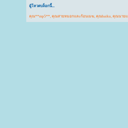
ผู้โหวตบล็อกนี้...
คุณ**mp5**
,
คุณสายหมอกและก้อนเมฆ
,
คุณhaiku
,
คุณนายแว