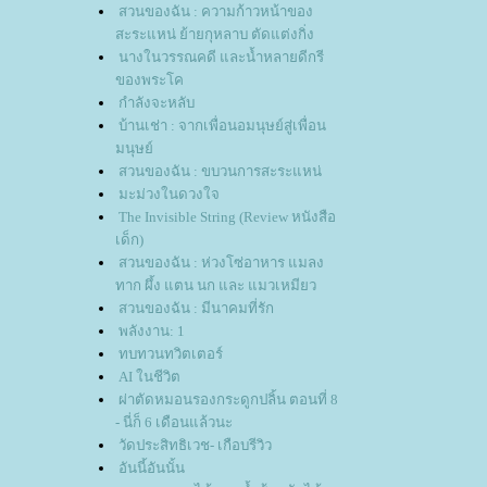
สวนของฉัน : ความก้าวหน้าของ
สะระแหน่ ย้ายกุหลาบ ตัดแต่งกิ่ง
นางในวรรณคดี และน้ำหลายดีกรี
ของพระโค
กำลังจะหลับ
บ้านเช่า : จากเพื่อนอมนุษย์สู่เพื่อน
มนุษย์
สวนของฉัน : ขบวนการสะระแหน่
มะม่วงในดวงใจ
The Invisible String (Review หนังสือ
เด็ก)
สวนของฉัน : ห่วงโซ่อาหาร แมลง
ทาก ผึ้ง แตน นก และ แมวเหมียว
สวนของฉัน : มีนาคมที่รัก
พลังงาน: 1
ทบทวนทวิตเตอร์
AI ในชีวิต
ผ่าตัดหมอนรองกระดูกปลิ้น ตอนที่ 8
- นี่ก็ 6 เดือนแล้วนะ
วัดประสิทธิเวช- เกือบรีวิว
อันนี้อันนั้น