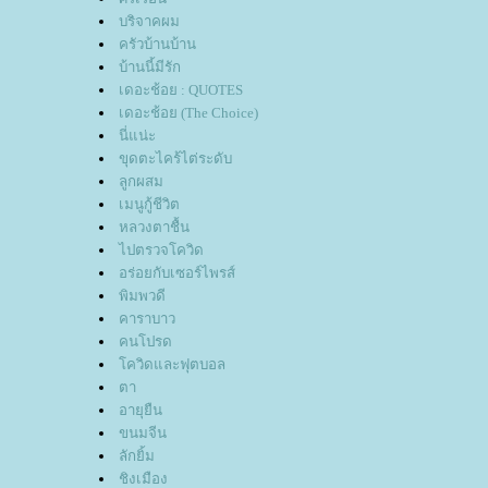
บริจาคผม
ครัวบ้านบ้าน
บ้านนี้มีรัก
เดอะช้อย : QUOTES
เดอะช้อย (The Choice)
นี่แน่ะ
ขุดตะไคร้ไต่ระดับ
ลูกผสม
เมนูกู้ชีวิต
หลวงตาชื้น
ไปตรวจโควิด
อร่อยกับเซอร์ไพรส์
พิมพวดี
คาราบาว
คนโปรด
ควิดและฟุตบอล
ตา
อายุยืน
ขนมจีน
ลักยิ้ม
ชิงเมือง