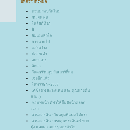
บทความทั้งหมด
หวนมาพบกันใหม่
ฝน ฝน ฝน
นลิสต์ที่รัก
ฮิ
อิ่มเอมหัวใจ
อาจหายไป
สงสว่าง
ปล่อยเต่า
อยากเก่ง
ลัลลา
วันศุกร์วันสุข วันเสาร์ก็สุข
เจออีกแล้ว
นพรรษา - 2568
เดซี่ เดฟ สะระแหน่ และ คุณนายตื่น
สาย :)
ซ่อมท่อน้ำ ที่ทำให้ปั๊มดึงน้ำตลอด
เวลา
สวนของฉัน : วันหยุดที่แดดไม่แรง
สวนของฉัน : กระสุนพระอินทร์ ทาก
บุ้ง และความยุ่งๆ ของหัวใจ