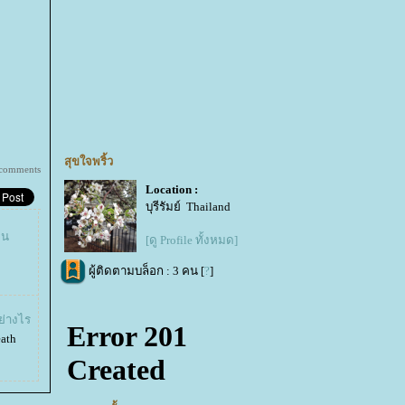
สุขใจพริ้ว
 comments
Location :
บุรีรัมย์ Thailand
อน
[ดู Profile ทั้งหมด]
ผู้ติดตามบล็อก : 3 คน [
?
]
ย่างไร
ath