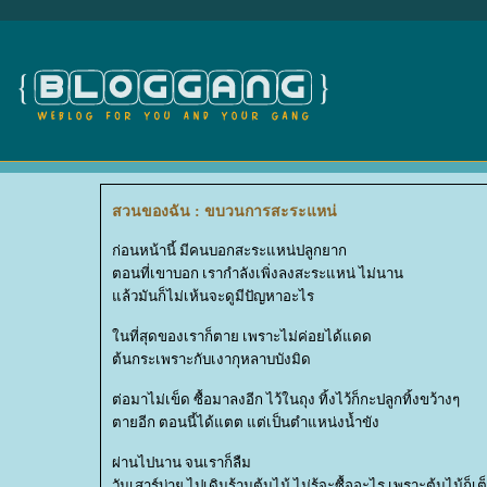
สวนของฉัน : ขบวนการสะระแหน่
ก่อนหน้านี้ มีคนบอกสะระแหน่ปลูกยาก
ตอนที่เขาบอก เรากำลังเพิ่งลงสะระแหน่ ไม่นาน
ล้วมันก็ไม่เห้นจะดูมีปัญหาอะไร
นที่สุดของเราก็ตาย เพราะไม่ค่อยได้แดด
ต้นกระเพราะกับเงากุหลาบบังมิด
ต่อมาไม่เข็ด ซื้อมาลงอีก ไว้ในถุง ทิ้งไว้ก็กะปลูกทิ้งขว้างๆ
ตายอีก ตอนนี้ได้แตต แต่เป็นตำแหน่งน้ำขัง
ผ่านไปนาน จนเราก็ลืม
วันเสาร์บ่าย ไปเดินร้านต้นไม้ ไม่รู้จะซื้ออะไร เพราะต้นไม้ก็เ