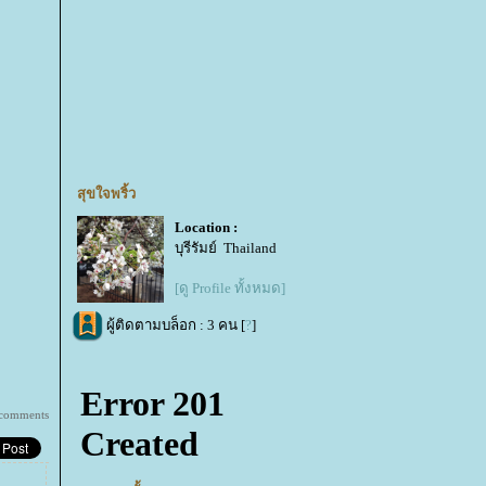
สุขใจพริ้ว
Location :
บุรีรัมย์ Thailand
[ดู Profile ทั้งหมด]
ผู้ติดตามบล็อก : 3 คน [
?
]
 comments