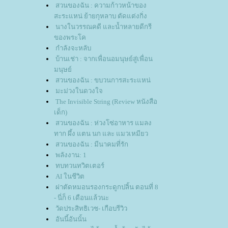
สวนของฉัน : ความก้าวหน้าของ
สะระแหน่ ย้ายกุหลาบ ตัดแต่งกิ่ง
นางในวรรณคดี และน้ำหลายดีกรี
ของพระโค
กำลังจะหลับ
บ้านเช่า : จากเพื่อนอมนุษย์สู่เพื่อน
มนุษย์
สวนของฉัน : ขบวนการสะระแหน่
มะม่วงในดวงใจ
The Invisible String (Review หนังสือ
เด็ก)
สวนของฉัน : ห่วงโซ่อาหาร แมลง
ทาก ผึ้ง แตน นก และ แมวเหมียว
สวนของฉัน : มีนาคมที่รัก
พลังงาน: 1
ทบทวนทวิตเตอร์
AI ในชีวิต
ผ่าตัดหมอนรองกระดูกปลิ้น ตอนที่ 8
- นี่ก็ 6 เดือนแล้วนะ
วัดประสิทธิเวช- เกือบรีวิว
อันนี้อันนั้น