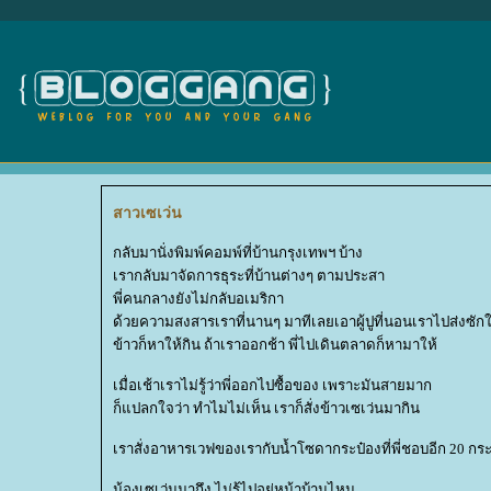
สาวเซเว่น
กลับมานั่งพิมพ์คอมพ์ที่บ้านกรุงเทพฯ บ้าง
เรากลับมาจัดการธุระที่บ้านต่างๆ ตามประสา
พี่คนกลางยังไม่กลับอเมริกา
ด้วยความสงสารเราที่นานๆ มาทีเลยเอาผู้ปูที่นอนเราไปส่งซั
ข้าวก็หาให้กิน ถ้าเราออกช้า พี่ไปเดินตลาดก็หามาให้
เมื่อเช้าเราไม่รู้ว่าพี่ออกไปซื้อของ เพราะมันสายมาก
ก็แปลกใจว่า ทำไมไม่เห็น เราก็สั่งข้าวเซเว่นมากิน
เราสั่งอาหารเวฟของเรากับน้ำโซดากระป๋องที่พี่ชอบอีก 20 กระ
น้องเซเว่นมาถึง ไม่รู้ไปอยู่หน้าบ้านไหน