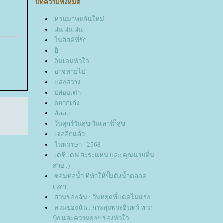
บทความทั้งหมด
หวนมาพบกันใหม่
ฝน ฝน ฝน
นลิสต์ที่รัก
ฮิ
อิ่มเอมหัวใจ
อาจหายไป
สงสว่าง
ปล่อยเต่า
อยากเก่ง
ลัลลา
วันศุกร์วันสุข วันเสาร์ก็สุข
เจออีกแล้ว
นพรรษา - 2568
เดซี่ เดฟ สะระแหน่ และ คุณนายตื่น
สาย :)
ซ่อมท่อน้ำ ที่ทำให้ปั๊มดึงน้ำตลอด
เวลา
สวนของฉัน : วันหยุดที่แดดไม่แรง
สวนของฉัน : กระสุนพระอินทร์ ทาก
บุ้ง และความยุ่งๆ ของหัวใจ