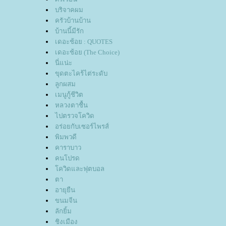
บริจาคผม
ครัวบ้านบ้าน
บ้านนี้มีรัก
เดอะช้อย : QUOTES
เดอะช้อย (The Choice)
นี่แน่ะ
ขุดตะไคร้ไต่ระดับ
ลูกผสม
เมนูกู้ชีวิต
หลวงตาชื้น
ไปตรวจโควิด
อร่อยกับเซอร์ไพรส์
พิมพวดี
คาราบาว
คนโปรด
ควิดและฟุตบอล
ตา
อายุยืน
ขนมจีน
ลักยิ้ม
ชิงเมือง