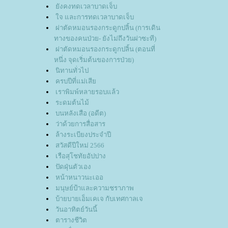
ังคงทดเวลาบาดเจ็บ
จ และการทดเวลาบาดเจ็บ
ผ่าตัดหมอนรองกระดูกปลิ้น (การเดิน
ทางของคนป่วย- ยังไม่ถึงวันผ่าซะที)
ผ่าตัดหมอนรองกระดูกปลิ้น (ตอนที่
หนึ่ง จุดเริ่มต้นของการป่วย)
นิทานทั่วไป
ครบปีที่แม่เสี
เราพิมพ์หลายรอบแล้ว
ระดมต้นไม้
บนหลังเสือ (อดีต)
ว่าด้วยการสื่อสาร
ล้างระเบียงประจำปี
สวัสดีปีใหม่ 2566
เรือสุโชทัยอัปปาง
ปัดฝุ่นตัวเอง
หน้าหนาวนะเออ
มนุษย์ป้าและความชราภาพ
บ้ายบายเอ็มเคเจ กับเทศกาลเจ
วันอาทิตย์วันนี้
ตารางชีวิต