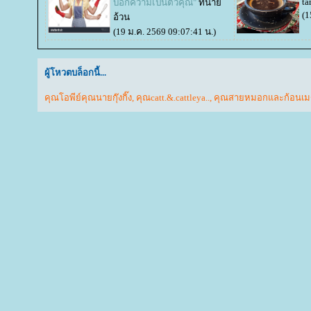
ta
บอกความเป็นตัวคุณ"
ทนา
(1
อ้วน
(19 ม.ค. 2569 09:07:41 น.)
ผู้โหวตบล็อกนี้...
คุณโอพีย์คุณนายกุ๊งกิ๊ง
,
คุณcatt.&.cattleya..
,
คุณสายหมอกและก้อนเ