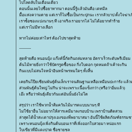
ไปโลดลับในเดือนเดียว
ตอนนั้นเลยไปซื้อยาทากมา ตอนนี้รู้แล้วมันคือ เดทมีล
มื้อแห่งความตาย แต่เราก็ไม่ซื้อเป็นกระปุกนะ เรากลัวบาป ตั้งใจฆ่าเ
เราซ์้อซองแบ่งนานๆ ที เอาจริงเราอยากไล่ ไม่ได้อยากทำร้า
ต่เราไม่มีทางเลือก
ทากไม่ค่อยเท่าไหร่ ต้องไปขาสุดท้า
----------
สุดท้ายคือ หนอนบุ้ง แก๊งค์นี้กัดกินถล่มทลาย อัตราเร็วระดับพรีเมียม
ต้นไม้หายยิ่งกว่าใช้บัตรรูดซื้อของ กิ่งใบดอก กุดหมดถ้าเค้าจะกิน
กินแบบไม่สนใจหน้าอินหน้าพรหมใดๆ ทั้งสิ้น
เคยกินโป๊ยเซียนพันธุ๋ต้นเล็กเราจนสัณฐานเหลือเหมือนปะการัง แล้ว
ส่วนพันธุ์ต้นใหญ่ ไม่กิน น่าจะเพราะเนื้อแข็งกว่า (หรือว่าอิ่มแล้ว)
เอ๊ะ หรือว่าพันธุ์เดียวกันแต่อันนั้นยังไม่โต
สรุปว่า เราใช้พวกน้ำส้มควันไม้มารดแบบนานๆ ที
ไม่ใช้ยาอื่น ไม่อยากให้สารเคมีมาลงรอบบ้าน เพราบ้านติดสวน
ล่าสุดได้น้ำสะเดาปรุงเองของพี่พยาบาสมา อันนี้ใช้ผลิตภัณฑ์ธรรมช
เพราะหนอนบุ้งเพิ่งกินต้นบอนเราที่เพิ่งออกใบสวยมา หน่อแรก
บเขียวที่มีแดงปาด ชื่อชายชล