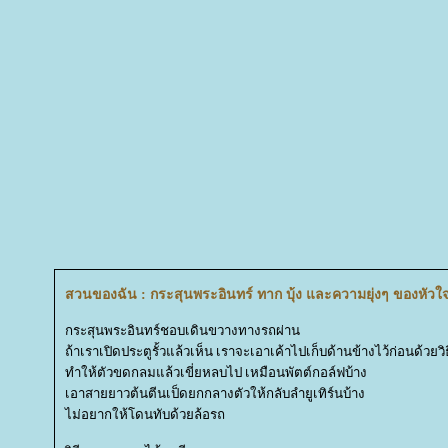
สวนของฉัน : กระสุนพระอินทร์ ทาก บุ้ง และความยุ่งๆ ของหัวใ
กระสุนพระอินทร์ชอบเดินขวางทางรถผ่าน
ถ้าเราเปิดประตูรั้วแล้วเห็น เราจะเอาเค้าไปเก็บด้านข้างไว้ก่อนด้วยวิ
ทำให้ตัวขดกลมแล้วเขี่ยหลบไป เหมือนพัตต์กอล์ฟบ้าง
เอาสายยาวต้นตีนเป็ดยกกลางตัวให้กลับลำยูเทิร์นบ้าง
ไม่อยากให้โดนทับด้วยล้อรถ