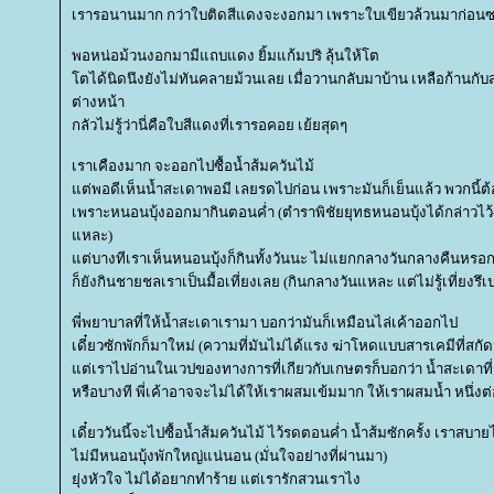
เรารอนานมาก กว่าใบติดสีแดงจะงอกมา เพราะใบเขียวล้วนมาก่อน
พอหน่อม้วนงอกมามีแถบแดง ยิ้มแก้มปริ ลุ้นให้โต
ตได้นิดนึงยังไม่ทันคลายม้วนเลย เมื่อวานกลับมาบ้าน เหลือก้านกับ
ต่างหน้า
กลัวไม่รู้ว่านี่คือใบสีแดงที่เรารอคอย เย้ยสุดๆ
เราเคืองมาก จะออกไปซื้อน้ำส้มควันไม้
ต่พอดีเห็นน้ำสะเดาพอมี เลยรดไปก่อน เพราะมันก็เย็นแล้ว พวกนี้
เพราะหนอนบุ้งออกมากินตอนค่ำ (ตำราพิชัยยุทธหนอนบุ้งได้กล่าวไว้
หละ)
ต่บางทีเราเห็นหนอนบุ้งก็กินทั้งวันนะ ไม่แยกกลางวันกลางคืนหรอ
ก็ยังกินชายชลเราเป็นมื้อเที่ยงเลย (กินกลางวันแหละ แต่ไม่รู้เที่ยงรึเป
พี่พยาบาลที่ให้น้ำสะเดาเรามา บอกว่ามันก็เหมือนไล่เค้าออกไป
เดี๋ยวซักพักก็มาใหม่​ (ความที่มันไม่ได้แรง ฆ่าโหดแบบสารเคมีที่ส
ต่เราไปอ่านในเวปของทางการที่เกียวกับเกษตรก็บอกว่า น้ำสะเดาที่
หรือบางที พี่เค้าอาจจะไม่ได้ให้เราผสมเข้มมาก ให้เราผสมน้ำ หนึ่งต่
เดี๋ยววันนี้จะไปซื้อน้ำส้มควันไม้ ไว้รดตอนค่ำ น้ำส้มซักครั้ง เราสบ
ไม่มีหนอนบุ้งพักใหญ่แน่นอน (มั่นใจอย่างที่ผ่านมา)
ุ่งหัวใจ ไม่ได้อยากทำร้าย แต่เรารักสวนเราไง​