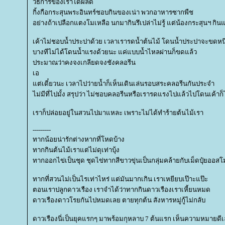
วิธีการของเราได้ผลดี
กิ้งกือกระสุนพระอินทร์ชอบกินของเน่า พวกอาหารซากพืช
อย่างถ้าเปลือกแตงโมเหลือ นกมากินรึเปล่าไม่รู้ แต่น้องกระสุนฯ กิ
เค้าไม่ชอบน้ำประปาด้วย เวลาเรารดน้ำต้นไม้ โดนน้ำประปาจะขดหน
บางทีไม่ได้โดนน้ำแรงด้วยนะ แค่แบบน้ำไหลผ่านก็ขดแล้ว
ประมาณว่าคงจงเกลียดจงชังคลอรีน
เอ
ต่เดี๋ยวนะ เวลาไปว่ายน้ำก็เห็นเดินเล่นรอบสระคลอรีนกันประจำ
ไม่มีที่ไปมั้ง สรุปว่า ไม่ชอบคลอรีนหรือเรารดแรงไปแล้วไปโดนเค้าก็ไม
เราก็ปล่อยอยู่ในสวนไปมาแหละ เพราะไม่ได้ทำร้ายต้นไม้เรา
---------
ทากน้อยน่ารักต่างหากที่โหดบ้าง
ทากกินต้นไม้เราแต่ไม่ดุเท่าบุ้ง
ทากออกไข่เป็นชุด ชุดไข่ทากสีขาวขุ่นเป็นกลุ่มคล้ายกับเม็ดปุ๋ยออสโ
ทากที่สวนไม่เป็นไรเท่าไหร่ แต่มันมากเกิน เราเหยียบเป๊าะแป๊ะ
ตอนเราปลูกดาวเรือง เราจำได้ว่าทากกินดาวเรืองเราเหี้ยนหมด
ดาวเรืองดาวโรยกันไปหมดเลย ตายทุกต้น สังหารหมู่กู้ไม่กลับ
ดาวเรืองนี่เป็นยุคแรกๆ มาพร้อมกุหลาบ 7 ต้นแรก เห็นความหมายดี