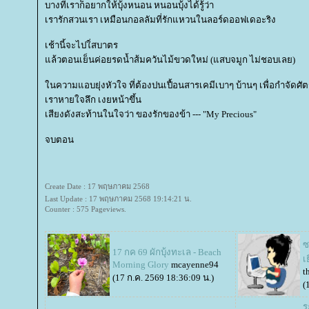
บางทีเราก็อยากให้บุ้งหนอน หนอนบุ้งได้รู้ว่า
เรารักสวนเรา เหมือนกอลลัมที่รักแหวนในลอร์ดออฟเดอะริง
เช้านี้จะไปใ่สบาตร
ล้วตอนเย็นค่อยรดน้ำส้มควันไม้ขวดใหม่​ (แสบจมูก ไม่ชอบเลย)
นความแอบยุ่งหัวใจ ที่ต้องปนเปื้อนสารเคมีเบาๆ บ้านๆ เพื่อกำจัดศัตรู
เราหายใจลึก เงยหน้าขึ้น
เสียงดังสะท้านในใจว่า ของรักของข้า --- "My Precious"
จบตอน
Create Date : 17 พฤษภาคม 2568
Last Update : 17 พฤษภาคม 2568 19:14:21 น.
Counter : 575 Pageviews.
ซ
17 กค 69 ผักบุ้งทะเล - Beach
เ
Morning Glory
mcayenne94
t
(17 ก.ค. 2569 18:36:09 น.)
(
ร