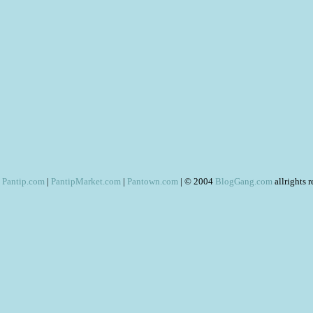
Pantip.com
|
PantipMarket.com
|
Pantown.com
| © 2004
BlogGang.com
allrights 