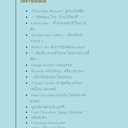
บทความทั้งหมด
"Chocolate Brownie" สูตรแม่สลิ่ม
+ + ชิฟฟ่อน โรล "ม้วนได้ซะที" + +
Carrot cake : เค้กแครอท ทำไมง่า
จัง
Sponge cake, coffee +- เค้กสปันจ์
กาแฟ -+
Butter Cake ส่งการบ้านคุณ jumjee
+- เค้กส้ม ตามตำนาน ไม่ยากอย่างที่
คิด -+
Orange Souffle' แสนอร่อ
Brownie หน้ากรอบ...หรือเปล่านะ?
- เค้กกล้วยหอม ก็อร่อยนะ -
"Choux Cream" ทำชูครีมแต่ไหง
เหมือน เอแคลร์
Dark Chocolate Souffle' ไม่สวย แต่
อร่อย...
มูสเค้ก สตรอว์เบอร์รี
Cake Chocolate "Happy Birthday"
สปันจ์เค้ก
Chocolate cheesecake