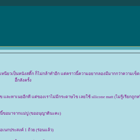
หนียวเป็นหนังสติ๊ก ก็ไม่กล้าทำอีก แต่คราวนี้ความอยากลองมีมากกว่าความเข็
อีักสังครั้ง
ละทาเนยอีกที แต่ของเราไม่มีกระดาษไข เลยใช้ silicone matt (ไม่รู้เรียกถูกหร
ี้ขอมาจากแม่ปู (ขออนุญาตินะคะ)
อเนกประสงค์ 1 ถ้วย (ร่อนแล้ว)