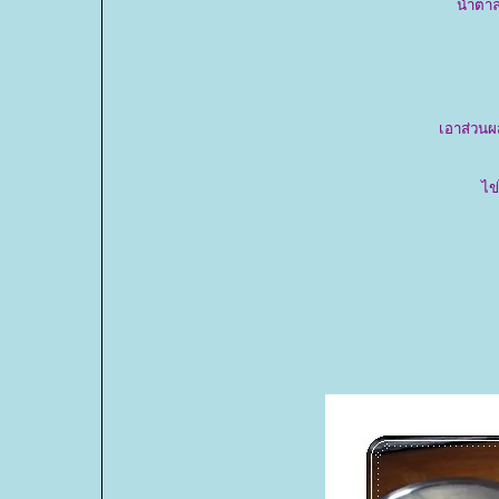
น้ำตาล
เอาส่วนผส
ไข