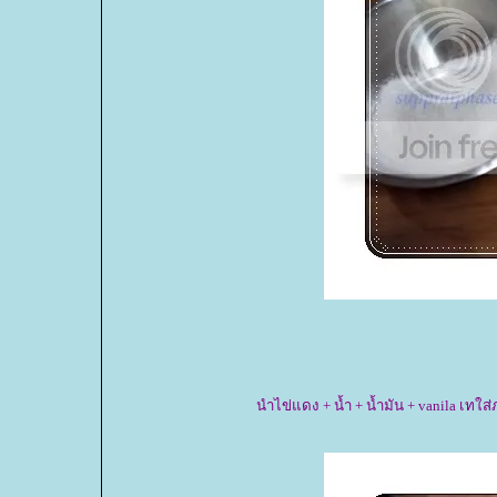
นำไข่แดง + น้ำ + น้ำมัน + vanila เท