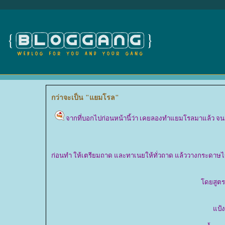
กว่าจะเป็น "แยมโรล"
จากที่บอกไปก่อนหน้านี้ว่า เคยลองทำแยมโรลมาแล้ว จนเ
ก่อนทำ ให้เตรียมถาด และทาเนยให้ทั่วถาด แล้ววางกระดาษไข แ
ดยสูตรน
ป้ง