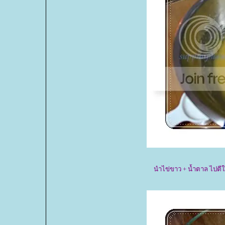
นำไข่ขาว + น้ำตาล ไปตีใ