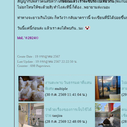
สัญญากับพี่สาวคนสนิทว่า
เกษียณแล้ว เราจะขับรถไปเที่ยวกัน
(พี่แกบ
ไม่ยกโทษให้ซะด้วยสิ) ทำไงล่ะทีนี้ ก็ต้อง...พยายามล่ะเนอะ
ท่าทางจะยาวเกินไปล่ะ ก็หวังว่า กลับมาคราวนี้ จะเขียนที่นี่ได้บ่อยขึ้
วันนี้แค่นี้ก่อนล่ะ แล้วเรา คงได้พบกัน...นะ
bbL'®2024©
Create Date : 19 กรกฎาคม 2567
Last Update : 19 กรกฎาคม 2567 22:22:50 น.
Counter : 698 Pageviews.
งานตะพาบ วันธรรมดาที่แสน
ไปเ
พิเศษ
multiple
สา
(30 ก.ค. 2569 11:41:04 น.)
(29
ว่าด้วยเรื่องของการเจ็บไข้ได้
คน(
ป่ว
tanjira
เชิ
(28 ก.ค. 2569 12:48:09 น.)
(28