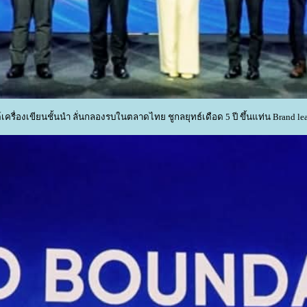
์เครื่องเขียนชั้นนำ ลั่นกลองรบในตลาดไทย ชูกลยุทธ์เดือด 5 ปี ขึ้นแท่น Brand l