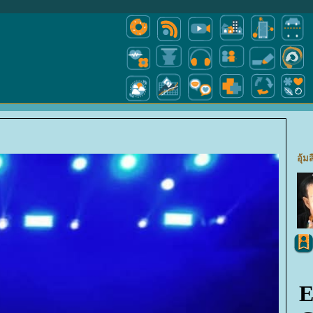
อุ้มส