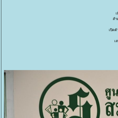
เ
สำห
เปิดตั
เส