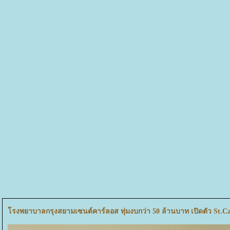
รงพยาบาลกรุงสยามเซนต์คาร์ลอส ทุ่มงบกว่า 50 ล้านบาท เปิดตัว St.C