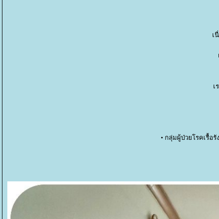
เน
เร
• กลุ่มผู้ป่วยโรคเร