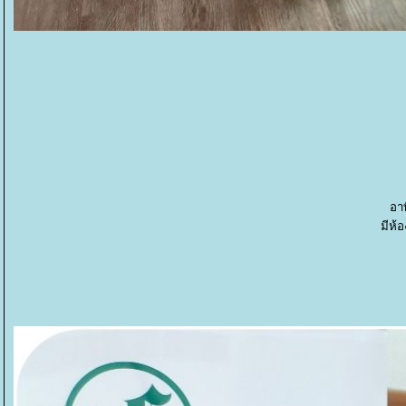
อา
มีห้