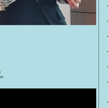
ม
566