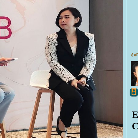
อุ้มส