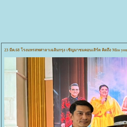
23 มีค.68 โรงมหรสพศาลาเฉลิมกรุง เชิญมาชมคอนเสิร์ต คิดถึง Miss you ไ