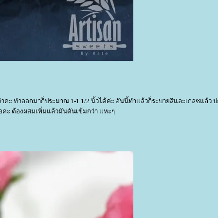
่าค่ะ ทำออกมาก็ประมาณ 1-1 1/2 นิ้วได้ค่ะ อันนี้ทำแล้วก็ระบายสีและเกลซแล้ว ปก
อค่ะ ต้องผสมเพิ่มแล้วมันดันเข้มกว่า แหะๆ