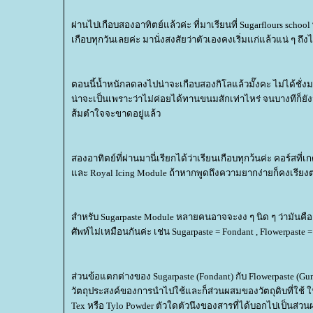
ผ่านไปเกือบสองอาทิตย์แล้วค่ะ ที่มาเรียนที่ Sugarflours sc
เกือบทุกวันเลยค่ะ มานั่งสงสัยว่าตัวเองคงเริ่มแก่แล้วแน่ ๆ ถึงได
ตอนนี้น้ำหนักลดลงไปน่าจะเกือบสองกิโลแล้วมั๊งคะ ไม่ได้ชั่งมา
น่าจะเป็นเพราะว่าไม่ค่อยได้ทานขนมสักเท่าไหร่ จนบางทีก็ยัง
ส้มตำใจจะขาดอยู่แล้ว
สองอาทิตย์ที่ผ่านมานี่เรียกได้ว่าเรียนเกือบทุกว้นค่ะ คอร์สที
ละ Royal Icing Module ถ้าหากพูดถึงความยากง่ายก็คงเรีย
สำหรับ Sugarpaste Module หลายคนอาจจะงง ๆ นิด ๆ ว่ามันคือ
ศัพท์ไม่เหมือนกันค่ะ เช่น Sugarpaste = Fondant , Flowerp
ส่วนข้อแตกต่างของ Sugarpaste (Fondant) กับ Flowerpaste (G
วัตถุประสงค์ของการนำไปใช้และก็ส่วนผสมของวัตถุดิบที่ใช้ ใ
Tex หรือ Tylo Powder ตัวใดตัวนึงของสารที่ได้บอกไปเป็นส่ว