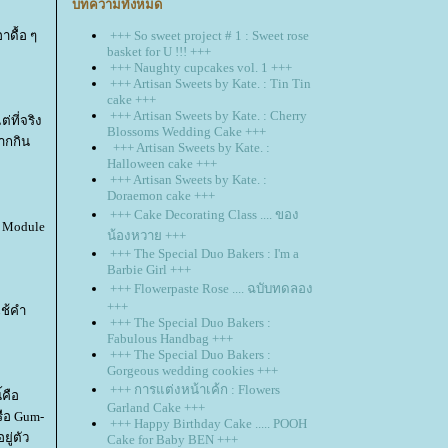
บทความทั้งหมด
าดื้อ ๆ
+++ So sweet project # 1 : Sweet rose
basket for U !!! +++
+++ Naughty cupcakes vol. 1 +++
+++ Artisan Sweets by Kate. : Tin Tin
cake +++
+++ Artisan Sweets by Kate. : Cherry
่ที่จริง
Blossoms Wedding Cake +++
ยากกิน
+++ Artisan Sweets by Kate. :
Halloween cake +++
+++ Artisan Sweets by Kate. :
Doraemon cake +++
+++ Cake Decorating Class .... ของ
r Module
น้องหวาย +++
+++ The Special Duo Bakers : I'm a
Barbie Girl +++
+++ Flowerpaste Rose .... ฉบับทดลอง
+++
ใช้คำ
+++ The Special Duo Bakers :
Fabulous Handbag +++
+++ The Special Duo Bakers :
Gorgeous wedding cookies +++
+++ การแต่งหน้าเค้ก : Flowers
้คือ
Garland Cake +++
รือ Gum-
+++ Happy Birthday Cake ..... POOH
ู่ตัว
Cake for Baby BEN +++