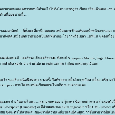
hool พยายามจะอัพเดตว่าตอนนี้ทำอะไรไปถึงไหนปรากฎว่า เรียนเสร็จแล้วหมดแรงเอ
้เหนื่อยขนาดนี้ ....
สองอาทิตย์ .... ก็ตั้งแต่ที่มานี่แหละค่ะ เหมือนมาเข้าคอร์สลดน้ำหนักเลยนะคะ แต
มานั่งคิดเหมือนกันว่าตัวเองเป็นคนที่ทานอะไรยากหรือเปล่า แต่ที่แน่ ๆ ตอนนี้อ
่เกดลงทั้งหมดมี 3 คอร์สค่ะเป็นคอร์ส PME ซึ่งจะมี Sugarpaste Module, Sugar Flowe
งตามลำดับเลยค่ะ จากง่ายไปหายากค่ะ แต่เกดว่ามันยากหมดทุกอันนะ
อะไร ขออธิบายนิดนึงนะคะ บางครั้งศัพท์ของทางฝั่งอังกฤษกับทางฝั่งอเมริกาจะ
aste = Gumpaste ส่วนใครจะถนัดเรียกอย่างไหนก็ตามสะดวกนะคะ
umpaste) ต่างกันตรงไหน ...... หลายคนคงอยากรู้นะคะ ข้อแตกต่างระหว่างสองตัวนี
น Flowerpaste (Gumpaste) จะมีส่วนผสมของ Gum tragacanth หรือ CMC Powder ห
นผสม ซึ่งจะทำให้ส่วนผสมของเรามีความเหนียวและยืดหยุ่นมากขึ้นสามารถปั้นได้อย