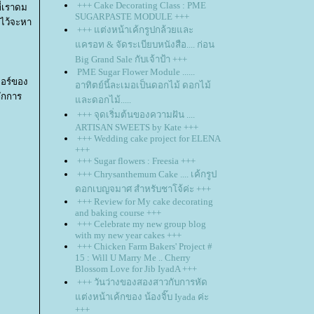
+++ Cake Decorating Class : PME
ี่เราดม
SUGARPASTE MODULE +++
าไว้จะหา
+++ แต่งหน้าเค้กรูปกล้วยและ
ครอท & จัดระเบียบหนังสือ.... ก่อน
Big Grand Sale กับเจ้าป้า +++
PME Sugar Flower Module ......
ตอร์ของ
อาทิตย์นี้ละเมอเป็นดอกไม้ ดอกไม้
ักการ
ละดอกไม้.....
+++ จุดเริ่มต้นของความฝัน ....
ARTISAN SWEETS by Kate +++
+++ Wedding cake project for ELENA
+++
+++ Sugar flowers : Freesia +++
+++ Chrysanthemum Cake .... เค้กรูป
ดอกเบญจมาศ สำหรับชาโจ้ค่ะ +++
+++ Review for My cake decorating
and baking course +++
+++ Celebrate my new group blog
with my new year cakes +++
+++ Chicken Farm Bakers' Project #
15 : Will U Marry Me .. Cherry
Blossom Love for Jib IyadA +++
+++ วันว่างของสองสาวกับการหัด
ต่งหน้าเค้กของ น้องจิ๊บ Iyada ค่ะ
+++