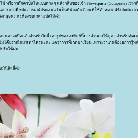
 หรือว่าตุ๊กตาปั้นในแบบต่าง ๆ แล้วกลิ่นของเจ้า Flowerpaste (Gumpaste) เวลาท
็นสารจากพืชค่ะ อารมณ์ประมาณว่าเป็นพี่น้องกับ Gum ที่ใช้ทำหมากฝรั่งอ่ะค่ะ เอ
ษาอังกฤษค่ะ คงต้องขอเวลาแปลให้ค่ะ
ง่วงจนตาจะปิดแล้วสำหรับวันนี้ เอารูปของอาทิตย์นี้บางส่วนมาให้ดูค่ะ สำหรับคัตเ
่ได้ปราณีตมาเท่าไหร่นะคะ แต่ว่าการที่เกดมาเรียน เพราะว่าเกดต้องอการรู้หล
ปรับใช้ค่ะ
ินิลิลลี่ค่ะ