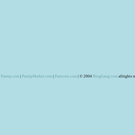
Pantip.com
|
PantipMarket.com
|
Pantown.com
| © 2004
BlogGang.com
allrights 