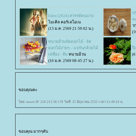
ป
Eden (2024) สวรรค์คนบาป
อะ
ไมเคิล คอร์เลโอเน
วก
(13 ม.ค. 2569 21:59:02 น.)
(1
ทนายอ้วนจัดดอกไม้ - จัด
ดอกไม้ง่ายๆ – แจกันกล้วยไม้
ปี
เหลือง - ส้ม
ทนายอ้วน
(6
(16 ม.ค. 2569 08:45:27 น.)
ขอบคุณคะ
ดย: nuorn IP: 210.213.38.178 วันที่: 25 มิถุนายน 2552 เวลา:11:49:24 น.
ขอบคุณ มากๆคับ