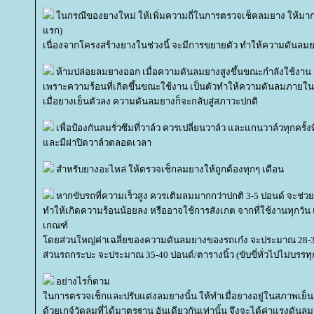
นกรณีของยางใหม่ ให้เพิ่มความถี่ในการตรวจเช็คลมยาง ให้มากกว
รก)
เนื่องจากโครงสร้างยางในช่วงนี้ จะมีการขยายตัว ทำให้ความดันล
ห้ามปล่อยลมยางออก เมื่อความดันลมยางสูงขึ้นขณะกำลังใช้งาน
เพราะความร้อนที่เกิดขึ้นขณะใช้งาน เป็นตัวทำให้ความดันลมภายในย
เมื่อยางเย็นตัวลง ความดันลมยางก็จะกลับสู่สภาวะปกติ
เพื่อป้องกันลมรั่วซึมที่วาล์ว ควรเปลี่ยนวาล์ว และแกนวาล์วทุกครั้ง
ละมีฝาปิดวาล์วตลอดเวลา
สำหรับยางอะไหล่ ให้ตรวจเช็กลมยางให้ถูกต้องทุกๆ เดือน
หากขับรถที่ความเร็วสูง ควรเติมลมมากกว่าปกติ 3-5 ปอนด์ จะช
ทำให้เกิดความร้อนน้อยลง หรืออาจใช้การสังเกต จากที่ใช้งานทุกวั
เกณฑ์
ดยส่วนใหญ่ค่าเฉลี่ยของความดันลมยางของรถเก๋ง จะประมาณ 28-30
ส่วนรถกระบะ จะประมาณ 35-40 ปอนด์/ตารางนิ้ว (ขับขี่ทั่วไปไม่บรรทุ
อย่างไรก็ตาม
นการตรวจเช็กและปรับแต่งลมยางนั้น ให้ทำเมื่อยางอยู่ในสภาพเย็
ด้วยเกจ์วัดลมที่ได้มาตรฐาน อันเดียวกันเท่านั้น จึงจะได้ค่าแรงดันลม