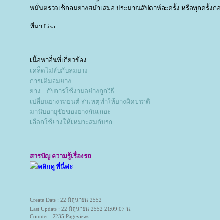
หมั่นตรวจเช็กลมยางสม่ำเสมอ ประมาณสัปดาห์ละครั้ง หรือทุกครั้งก่
ที่มา Lisa
เนื้อหาอื่นที่เกี่ยวข้อง
เคล็ดไม่ลับกับลมยาง
การเติมลมยาง
าง....กับการใช้งานอย่างถูกวิธี
เปลี่ยนยางรถยนต์ สาเหตุทำให้ยางผิดปรกติ
มานับอายุขัยของยางกันเถอะ
เลือกใช้ยางให้เหมาะสมกับรถ
สารบัญ ความรู้เรื่องรถ
คลิกดู ที่นี่ค่ะ
Create Date : 22 มิถุนายน 2552
Last Update : 22 มิถุนายน 2552 21:09:07 น.
Counter : 2235 Pageviews.