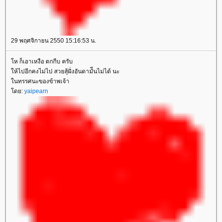
29 พฤศจิกายน 2550 15:16:53 น.
ห ก็เอาเหงือ ตกกีบ ครับ
ห้ไปอีกคงไม่ไป สวยสุ้ฝั่งอันดามัีนไม่ได้ นะ
นทรรศนะของข้าพเจ้า
ดย:
yaipearn