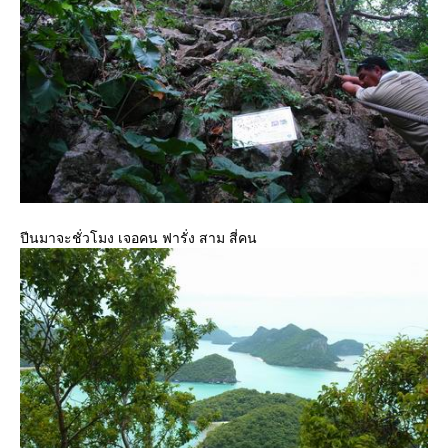
ปีนมาจะชั่วโมง เจอคน ฟารั่ง สาม สี่คน