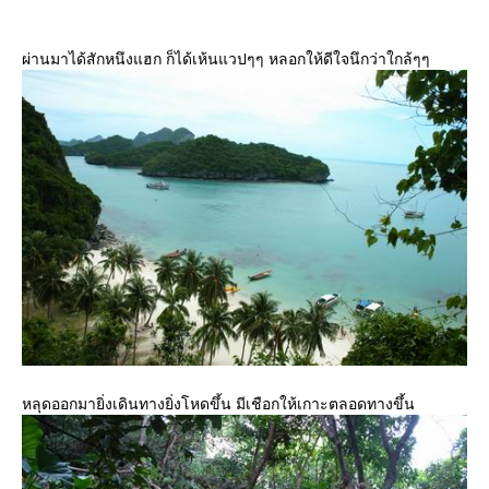
ผ่านมาได้สักหนึงแฮก ก็ได้เห้นแวปๆๆ หลอกให้ดีใจนึกว่าใกล้ๆๆ
หลุดออกมายิ่งเดินทางยิ่งโหดขึ้น มีเชือกให้เกาะตลอดทางขึ้น