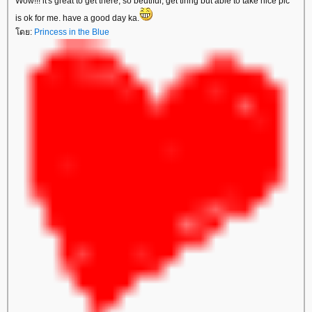
Wow!!! it's great to get there, so beutiful, get tiring but able to take nice pic
is ok for me. have a good day ka.
ดย:
Princess in the Blue