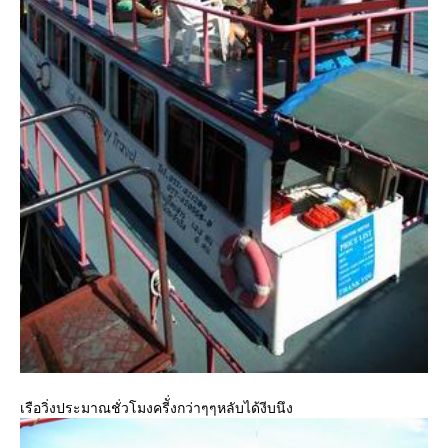
เรือวิ่งประมาณชั่วโมงครีั่งกว่าๆๆหลับได้งีบนึง