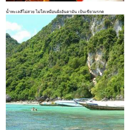
น้ำทะเลสีไม่สวย ไม่ใสเหมือนฝั่งอันดามัน เป้นเขียวมรกต