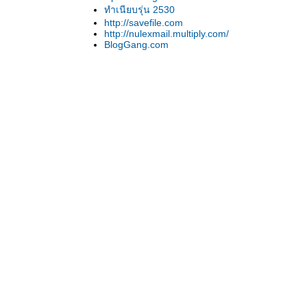
ทำเนียบรุ่น 2530
http://savefile.com
http://nulexmail.multiply.com/
BlogGang.com