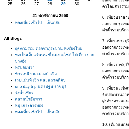
ออกจากกรุงเทพ 
25
26
27
28
29
30
ค่าโดยสารรวมบ
21 พฤศจิกายน 2550
6. เที่ยวปราส
ท่องเที่ยวเช้าไป – เย็นกลับ
ออกจากกรุงเทพ 
ค่าตั๋วรวมบริก
All Blogs
7. เที่ยวเพชรบ
ออกจากกรุงเทพ 
@ ตามรอย ดอกซากุระบาน ที่เชียงใหม่
ค่าตั๋วรวมบริก
ขอเป็นเด็กแว้นนน ขี่ แมงกะไซด์ ไปเที่ยว ปา
ปางอุ๋ง
8. เที่ยวราชบ
ทริปอัมพวา
ออกจากกรุงเทพ 
ข้าวเหนียวมะม่วงป้าเจือ
ค่าตั๋วรวมบริก
เวปแผ่นที่ เร็ว และฉลาดดีคับ
one day trip นครปฐม ราชบุรี
9. เที่ยวฉะเช
วังน้ำเขียว
รับประทานอาห
ตลาดน้ำอัมพวา
ฝูงค้างคาวแสนรู
หมุ๋ เกาะอ่างทอง
ออกจากกรุงเทพ 
ท่องเที่ยวเช้าไป – เย็นกลับ
ค่าตั๋วรวมบริก
ท่าเรือสุราษฯ ข้ามไปสมุ
ไปเทียวสมุ
10. เที่ยวแม่