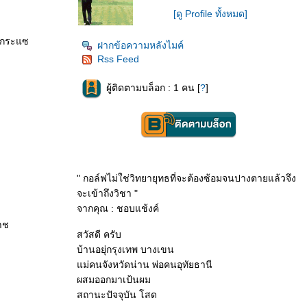
[ดู Profile ทั้งหมด]
้ำกระแซ
ฝากข้อความหลังไมค์
Rss Feed
ผู้ติดตามบล็อก : 1 คน [
?
]
" กอล์ฟไม่ใช่วิทยายุทธที่จะต้องซ้อมจนปางตายแล้วจึง
จะเข้าถึงวิชา "
จากคุณ : ชอบแช้งค์
าช
สวัสดี ครับ
บ้านอยุ่กรุงเทพ บางเขน
ม่คนจังหวัดน่าน พ่อคนอุทัยธานี
ผสมออกมาเป้นผม
สถานะปัจจุบัน โสด