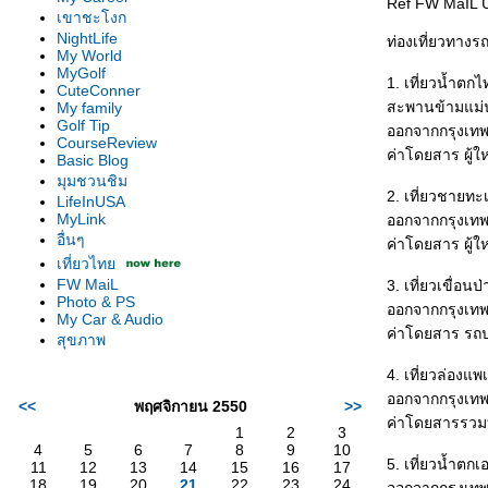
Ref FW MaIL U
เขาชะโงก
NightLife
ท่องเที่ยวทางร
My World
MyGolf
1. เที่ยวน้ำตก
CuteConner
สะพานข้ามแม่
My family
Golf Tip
ออกจากกรุงเทพ 
CourseReview
ค่าโดยสาร ผู้
Basic Blog
มุมชวนชิม
2. เที่ยวชายท
LifeInUSA
MyLink
ออกจากกรุงเทพ 
อื่นๆ
ค่าโดยสาร ผู้
เที่ยวไท
FW MaiL
3. เที่ยวเขื่อ
Photo & PS
ออกจากกรุงเทพ 
My Car & Audio
ค่าโดยสาร รถปร
สุขภาพ
4. เที่ยวล่อง
ออกจากกรุงเทพ 
<<
พฤศจิกายน 2550
>>
ค่าโดยสารรวมบ
1
2
3
4
5
6
7
8
9
10
5. เที่ยวน้ำตก
11
12
13
14
15
16
17
18
19
20
21
22
23
24