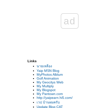
ad
Links
นายเหลือง
Yaip MSN Blog
MyPhotos Alblum
Golf Animation
My Geocitys Web
My Multiply
My Blogspot
My Pantown.com
http://yaipearn.hi5.com/
เวป บ้านผมครับ
Update Blog CAT