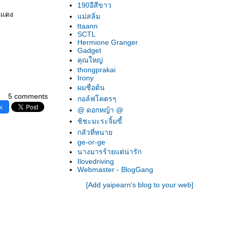
190อีสีขาว
ีแดง
ม่สลิ่ม
ttaann
SCTL
Hermione Granger
Gadget
คุณใหญ่
thongprakai
Irony
ผมชื่อต้น
5 comments
กอล์ฟโคตรๆ
k
@ ดอกหญ้า @
ชิชะมะระจิ้มขี้
กลัวที่หนา
ge-or-ge
นางมารร้ายแต่น่ารัก
Ilovedriving
Webmaster - BlogGang
[Add yaipearn's blog to your web]