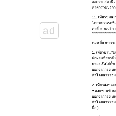
นครหริภุญชัย ลำพูน
ออกจากสถานีวง
วัดร่องขุ่น&ดอยตุง
ค่าตั๋วรวมบริก
ดอยอินทนท์
11. เที่ยวชมส
เมืองลำพูน
ดยขบวนรถพิเศษโ
หาดจอมเทียน
ad
ค่าตั๋วรวมบริก
จุดชมวิวบนเขา
******************
ท่าขึ้นเรือไปเกาะช้าง
ท่องเที่ยวทางร
------------------
1. เที่ยวบ้านร
พักผ่อนที่สถาน
พาลงเรือไปถ้
ออกจากกรุงเทพว
ค่าโดยสารรวมบร
2. เที่ยวสังขละ
ชมสะพานข้ามแม
ออกจากกรุงเทพว
ค่าโดยสารรวมบร
มื้อ )