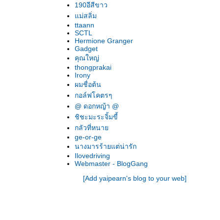
190อีสีขาว
ม่สลิ่ม
ttaann
SCTL
Hermione Granger
Gadget
คุณใหญ่
thongprakai
Irony
ผมชื่อต้น
กอล์ฟโคตรๆ
@ ดอกหญ้า @
ชิชะมะระจิ้มขี้
กลัวที่หนา
ge-or-ge
นางมารร้ายแต่น่ารัก
Ilovedriving
Webmaster - BlogGang
[Add yaipearn's blog to your web]