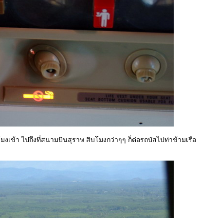
โมงเข้า ไปถึงที่สนามบินสุราษ สิบโมงกว่าๆๆ ก็ต่อรถบัสไปท่าข้ามเรือ