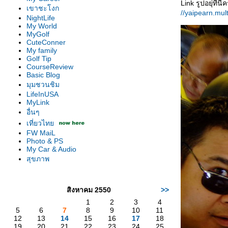
Link รูปอยุ่ที่นี
เขาชะโงก
//yaipearn.mul
NightLife
My World
MyGolf
CuteConner
My family
Golf Tip
CourseReview
Basic Blog
มุมชวนชิม
LifeInUSA
MyLink
อื่นๆ
เที่ยวไท
FW MaiL
Photo & PS
My Car & Audio
สุขภาพ
สิงหาคม 2550
>>
1
2
3
4
5
6
7
8
9
10
11
12
13
14
15
16
17
18
19
20
21
22
23
24
25