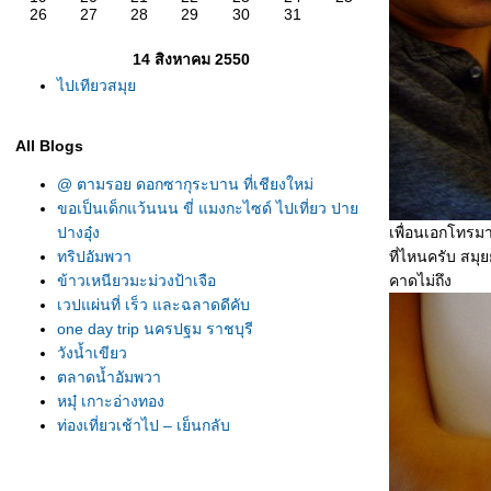
26
27
28
29
30
31
14 สิงหาคม 2550
ไปเทียวสมุ
All Blogs
@ ตามรอย ดอกซากุระบาน ที่เชียงใหม่
ขอเป็นเด็กแว้นนน ขี่ แมงกะไซด์ ไปเที่ยว ปา
ปางอุ๋ง
เพื่อนเอกโทรมา
ทริปอัมพวา
ที่ไหน
ข้าวเหนียวมะม่วงป้าเจือ
คาดไม่ถึง
เวปแผ่นที่ เร็ว และฉลาดดีคับ
one day trip นครปฐม ราชบุรี
วังน้ำเขียว
ตลาดน้ำอัมพวา
หมุ๋ เกาะอ่างทอง
ท่องเที่ยวเช้าไป – เย็นกลับ
ท่าเรือสุราษฯ ข้ามไปสมุ
ไปเทียวสมุ