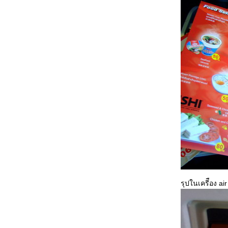
รุปในเครีือง air