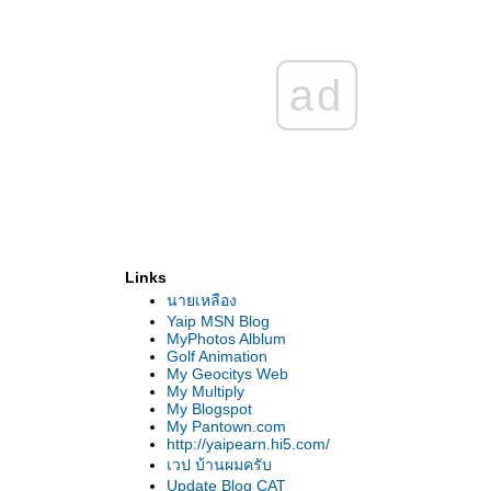
ad
Links
นายเหลือง
Yaip MSN Blog
MyPhotos Alblum
Golf Animation
My Geocitys Web
My Multiply
My Blogspot
My Pantown.com
http://yaipearn.hi5.com/
เวป บ้านผมครับ
Update Blog CAT