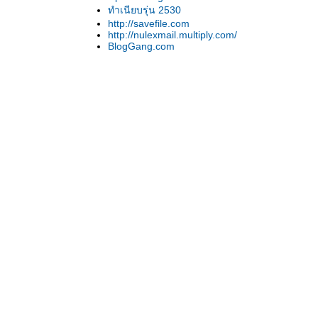
ทำเนียบรุ่น 2530
http://savefile.com
http://nulexmail.multiply.com/
BlogGang.com