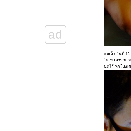
นครหริภุญชัย ลำพูน
วัดร่องขุ่น&ดอยตุง
ดอยอินทนท์
เมืองลำพูน
หาดจอมเทียน
ad
จุดชมวิวบนเขา
ท่าขึ้นเรือไปเกาะช้าง
ม่เจ้า วันที่ 1
อเช เอารถมาจ
นัดไว้ หกโมงเข