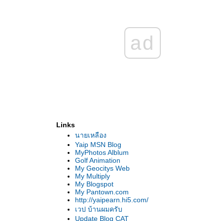
ad
Links
นายเหลือง
Yaip MSN Blog
MyPhotos Alblum
Golf Animation
My Geocitys Web
My Multiply
My Blogspot
My Pantown.com
http://yaipearn.hi5.com/
เวป บ้านผมครับ
Update Blog CAT