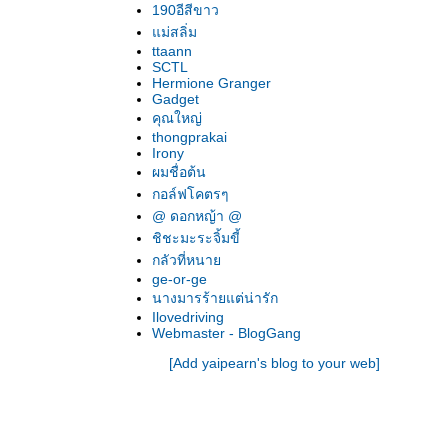
190อีสีขาว
ม่สลิ่ม
ttaann
SCTL
Hermione Granger
Gadget
คุณใหญ่
thongprakai
Irony
ผมชื่อต้น
กอล์ฟโคตรๆ
@ ดอกหญ้า @
ชิชะมะระจิ้มขี้
กลัวที่หนา
ge-or-ge
นางมารร้ายแต่น่ารัก
Ilovedriving
Webmaster - BlogGang
[Add yaipearn's blog to your web]