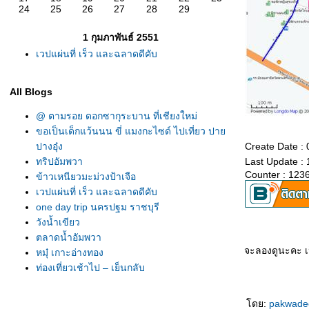
24
25
26
27
28
29
1 กุมภาพันธ์ 2551
เวปแผ่นที่ เร็ว และฉลาดดีคับ
All Blogs
@ ตามรอย ดอกซากุระบาน ที่เชียงใหม่
ขอเป็นเด็กแว้นนน ขี่ แมงกะไซด์ ไปเที่ยว ปา
ปางอุ๋ง
Create Date : 
ทริปอัมพวา
Last Update : 
Counter : 123
ข้าวเหนียวมะม่วงป้าเจือ
เวปแผ่นที่ เร็ว และฉลาดดีคับ
one day trip นครปฐม ราชบุรี
วังน้ำเขียว
ตลาดน้ำอัมพวา
จะลองดูนะคะ เป
หมุ๋ เกาะอ่างทอง
ท่องเที่ยวเช้าไป – เย็นกลับ
ท่าเรือสุราษฯ ข้ามไปสมุ
ไปเทียวสมุ
ดย:
pakwad