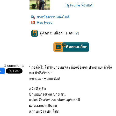
[ดู Profile ทั้งหมด]
ฝากข้อความหลังไมค์
Rss Feed
ผู้ติดตามบล็อก : 1 คน [
?
]
1 comments
" กอล์ฟไม่ใช่วิทยายุทธที่จะต้องซ้อมจนปางตายแล้วจึง
k
จะเข้าถึงวิชา "
จากคุณ : ชอบแช้งค์
สวัสดี ครับ
บ้านอยุ่กรุงเทพ บางเขน
ม่คนจังหวัดน่าน พ่อคนอุทัยธานี
ผสมออกมาเป้นผม
สถานะปัจจุบัน โสด