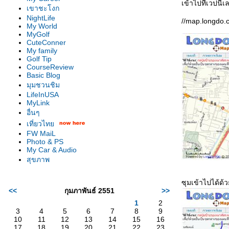
เข้าไปที่เวปนี้เ
เขาชะโงก
NightLife
//map.longdo.
My World
MyGolf
CuteConner
My family
Golf Tip
CourseReview
Basic Blog
มุมชวนชิม
LifeInUSA
MyLink
อื่นๆ
เที่ยวไท
FW MaiL
Photo & PS
My Car & Audio
สุขภาพ
ซุมเข้าไปได้ด้
<<
กุมภาพันธ์ 2551
>>
1
2
3
4
5
6
7
8
9
10
11
12
13
14
15
16
17
18
19
20
21
22
23