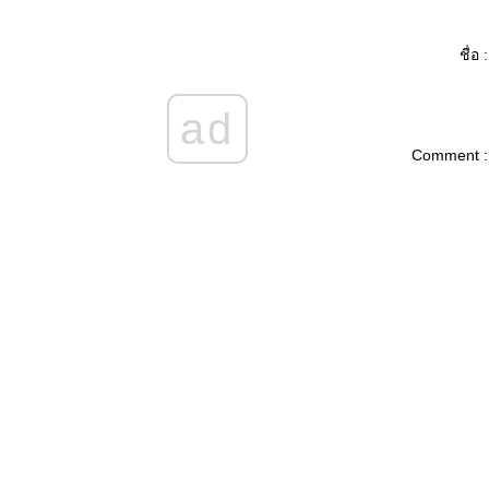
นครหริภุญชัย ลำพูน
วัดร่องขุ่น&ดอยตุง
ดอยอินทนท์
ชื่อ :
เมืองลำพูน
หาดจอมเทียน
ad
จุดชมวิวบนเขา
ท่าขึ้นเรือไปเกาะช้าง
Comment :