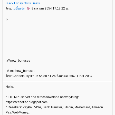
Black Friday Grills Deals
ดย:
เบบี้นะจ๊ะ
8 ตุลาคม 2554 17:18:22 น.
! -
- , .
: @new_bonuses
: //t.me/new_bonuses
ดย: Cherietousy IP: 95.55.88.51 26 สิงหาคม 2567 11:01:20 น.
Hello,
* FTP MP3 server and direct download of everything:
https://sceneflac.blogspot.com
* Resellers: PayPal, VISA, Bank Transfer, Bitcoin, Mastercard, Amazon
Pay, WebMoney...