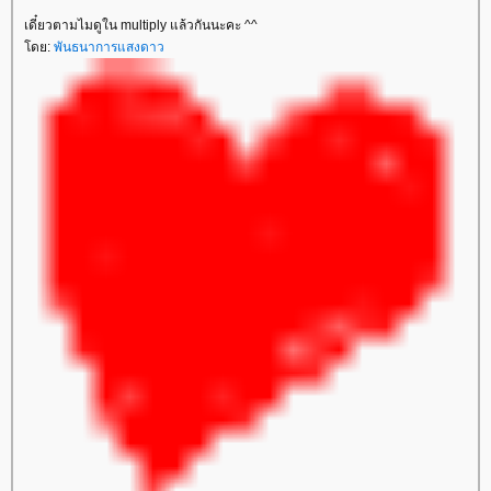
เดี๋ยวตามไมดูใน multiply แล้วกันนะคะ ^^
ดย:
พันธนาการแสงดาว