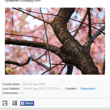
//yaipearn.multiply.com
Create Date :
20 มกราคม 2552
Last Update :
20 มกราคม 2552 17:27:50 น.
Counter :
Pageviews.
Comments :
8