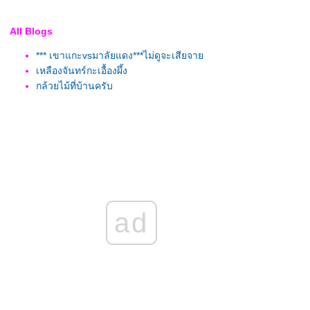
All Blogs
*** เขาแกะvsมาลัยแดง***ไม่ดูจะเสียจา
เหลืองจันทร์กะเอื้องผึ้ง
กล้วยไม้ที่บ้านครับ
ad