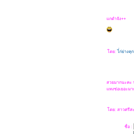
กดำจัง++
ดย:
ไ่่ก่ย่าง
สวยมากนะคะ น่
ทงช่อเยอะมาก 
ดย: สาวศรีสะ
ชื่อ :