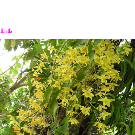
ื้องผึ้ง