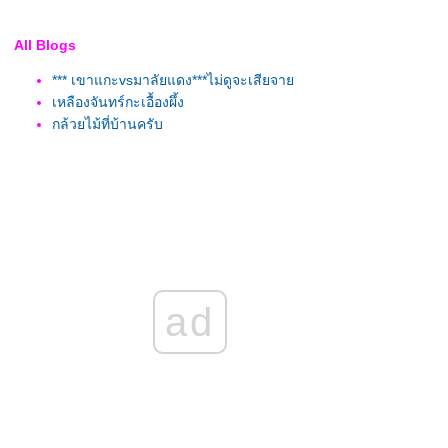
All Blogs
*** เขาแกะvsมาลัยแดง***ไม่ดูจะเสียจา
เหลืองจันทร์กะเอื้องผึ้ง
กล้วยไม้ที่บ้านครับ
ad