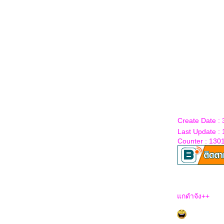
Create Date :
Last Update :
Counter : 130
กดำจัง++