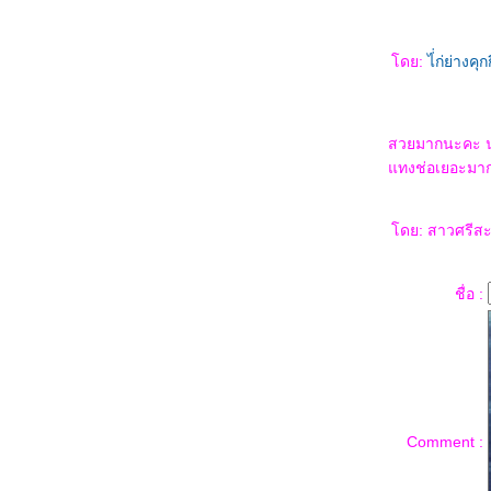
ดย:
ไ่่ก่ย่าง
สวยมากนะคะ น่า
ทงช่อเยอะมาก 
ดย: สาวศรีสะเ
ชื่อ :
Comment :