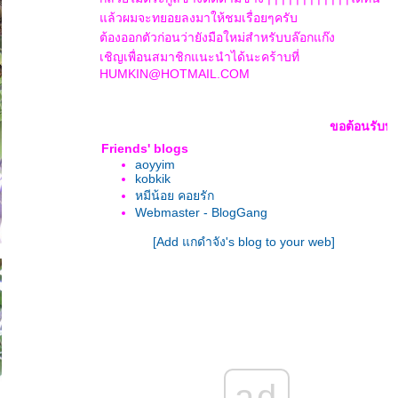
ล้วผมจะทยอยลงมาให้ชมเรื่อยๆครับ
ต้องออกตัวก่อนว่ายังมือใหม่สำหรับบล๊อกแก๊ง
เชิญเพื่อนสมาชิกแนะนำได้นะคร้าบที่
HUMKIN@HOTMAIL.COM
ขอต้อนรับทุกท่านเข้า
Friends' blogs
aoyyim
kobkik
หมีน้อย คอยรัก
Webmaster - BlogGang
[Add แกดำจัง's blog to your web]
ad