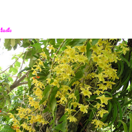
ื้องผึ้ง