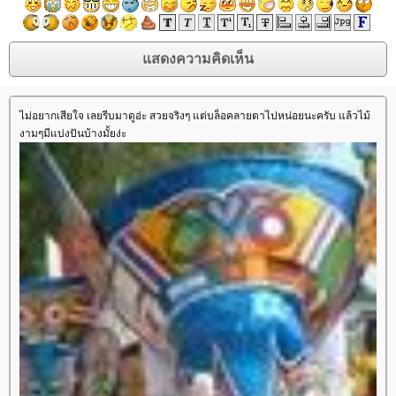
ไม่อยากเสียใจ เลยรีบมาดูอ่ะ สวยจริงๆ แต่บล็อคลายตาไปหน่อยนะครับ แล้วไม้
งามๆมีแบ่งปันบ้างมั้ยง่ะ