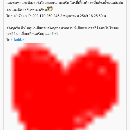
เฉพาะเขาแกะต้องระวังโรคยอดเน่านะครับ.ใครที่เลี้ยงต้องหมั่นล้างน้ำฝนหลังฝน
ตก.และฉีดยากันรานะคร้าบ
ดย: ดำจังแก IP: 203.170.250.245 3 พฤษภาคม 2549 16:25:50 น.
จริงๆครับ ถ้าไม่ดูน่าเสียดายจริงๆสวยมากครับ ที่เสียดายกว่าก็คือมันไม่ใช่ของ
เราอิอิ มาเยี่ยมเยียนครับคุณอารักษ์
ดย:
kobkik