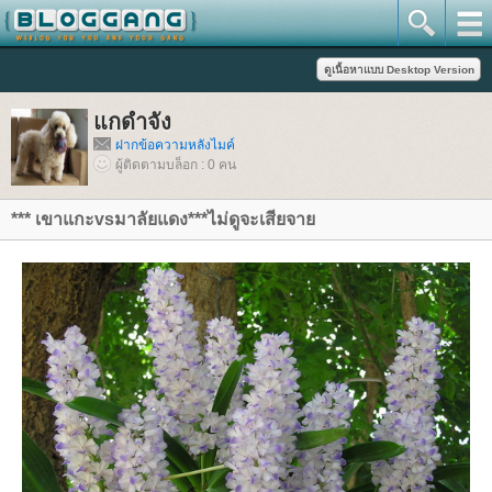
กดำจัง
ฝากข้อความหลังไมค์
ผู้ติดตามบล็อก : 0 คน
*** เขาแกะvsมาลัยแดง***ไม่ดูจะเสียจา