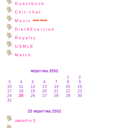
G u e s t b o o k
C h i t - c h a t
M u s i c
D i e t & E x e r c i s e
R o y a l t y
U S M L E
M a t c h
พฤษภาคม 2552
1
2
3
4
5
6
7
8
9
10
11
12
13
14
15
16
17
18
19
20
21
22
23
24
25
26
27
28
29
30
31
25 พฤษภาคม 2552
เพลงเก่าๆ 3