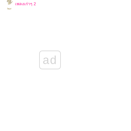
เพลงเก่าๆ 2
เพลงเก่าๆ
Hydra และ นันทิดา
รูปที่มีทุกบ้าน
Canon
มาแล้วค่า Music Tag
ad
ผิดที่ฉันเอง
ก้อนหินก้อนนั้น - Rose
MV ของขวัญจากก้อนดิน เบิร์ด ธงชั
บทเพลงพระราชนิพนธ์(กีตาร์คลาสสิค)
ลาวดวงเดือนแบบต่างๆค่ะ.. เพราะมาก
หาเจอแล้ว soundtrack โหมโรงค่ะ
เพลงคำหวาน จากโหมโรงค่ะ
ลาวดวงเดือน ฉบับโหมโรง