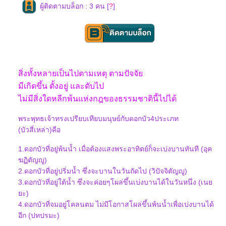
ผู้ติดตามบล็อก : 3 คน [
?
]
สิ่งทั้งหลายเป็นไปตามเหตุ ตามปัจจั
มีเกิดขึ้น ตั้งอยู่ และดับไป
ไม่มีสิ่งใดหลีกพ้นแห่งกฎของธรรมชาตินี้ไปได้
พระพุทธเจ้าทรงเปรียบเทียบมนุษย์กับดอกบัว4ประเภท
(บัวสี่เหล่า)คือ
1.ดอกบัวที่อยู่พ้นน้ำ เมื่อต้องแสงพระอาทิตย์ก็จะเบ่งบานทันที (อุค
ฆฏิตัญญู)
2.ดอกบัวที่อยู่ปริ่มน้ำ ซึ่งจะบานในวันถัดไป (วิปัจจิตัญญู)
3.ดอกบัวที่อยู่ใต้น้ำ ซึ่งจะค่อยๆโผล่ขึ้นเบ่งบานได้ในวันหนึ่ง (เน
ะ)
4.ดอกบัวที่จมอยู่โคลนตม ไม่มีโอกาสโผล่ขึ้นพ้นน้ำเพื่อเบ่งบานได้
อีก (ปทปรมะ)