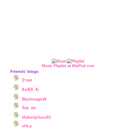
Music Playlist
at
MixPod.com
Friends' blogs
ป้ามด
ลิลลี่(•ิ_•ิ)
BlackmagicW
จ้อย..
MakeUpGuru83
oHLa