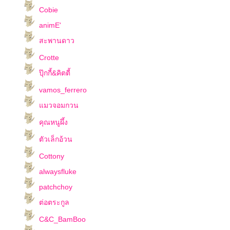
Cobie
animE'
สะพานดาว
Crotte
ปุ๊กกี้&คิตตี้
vamos_ferrero
มวจอมกวน
คุณหนูผึ้ง
ตัวเล็กอ้วน
Cottony
alwaysfluke
patchchoy
ต่อตระกูล
C&C_BamBoo