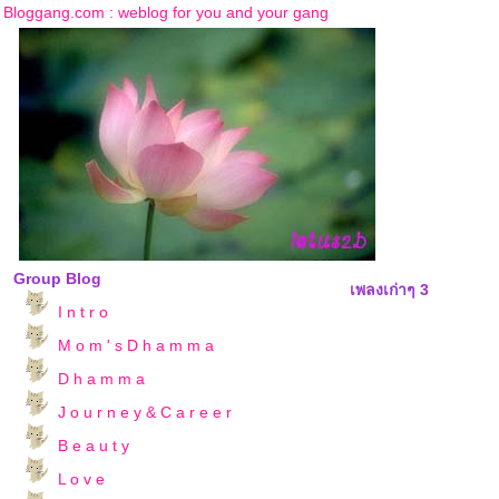
Bloggang.com : weblog for you and your gang
Group Blog
เพลงเก่าๆ 3
I n t r o
M o m ' s D h a m m a
D h a m m a
J o u r n e y & C a r e e r
B e a u t y
L o v e