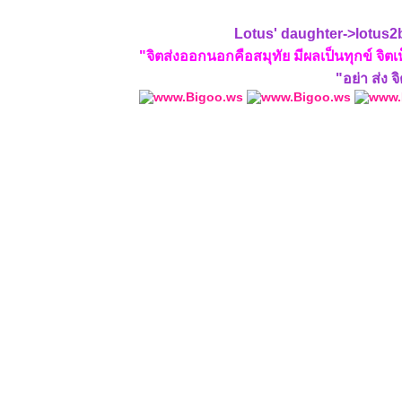
Lotus' daughter->lotus2b
"จิตส่งออกนอกคือสมุทัย มีผลเป็นทุกข์ จิต
"อย่า ส่ง 