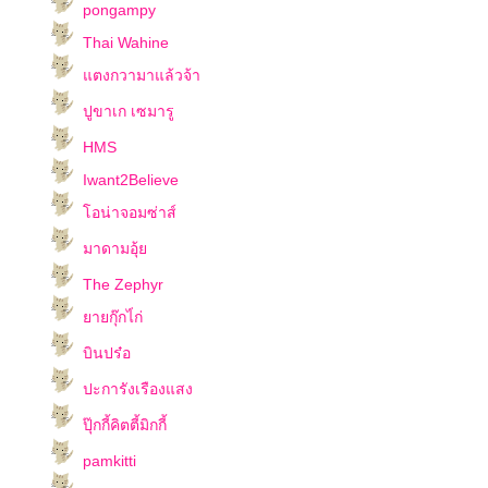
pongampy
Thai Wahine
ตงกวามาแล้วจ้า
ปูขาเก เซมารู
HMS
Iwant2Believe
อน่าจอมซ่าส์
มาดามอุ้
The Zephyr
ายกุ๊กไ่ก่
บินปร๋อ
ปะการังเรืองแสง
ปุ๊กกี้คิตตี้มิกกี้
pamkitti