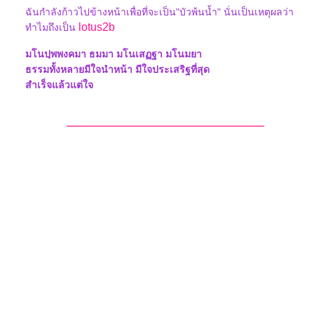
ฉันกำลังก้าวไปข้างหน้าเพื่อที่จะเป็น"บัวพ้นน้ำ" นั่นเป็นเหตุผลว่า
lotus2b
ทำไมถึงเป็น
มโนปฺพพงคมา ธมมา มโนเสฏฐา มโนมยา
ธรรมทั้งหลายมีใจนำหน้า มีใจประเสริฐที่สุด
สำเร็จแล้วแต่ใจ