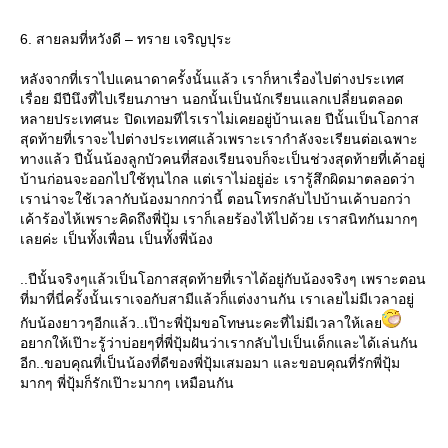
6. สายลมที่หวังดี – ทราย เจริญปุระ
หลังจากที่เราไปแคนาดาครั้งนั้นแล้ว เราก็หาเรื่องไปต่างประเทศ
เรื่อย มีปีนึงที่ไปเรียนภาษา นอกนั้นเป็นนักเรียนแลกเปลี่ยนตลอด
หลายประเทศนะ ปิดเทอมทีไรเราไม่เคยอยู่บ้านเลย ปีนั้นเป็นโอกาส
สุดท้ายที่เราจะไปต่างประเทศแล้วเพราะเรากำลังจะเรียนต่อเฉพาะ
ทางแล้ว ปีนั้นน้องลูกบัวคนที่สองเรียนจบก็จะเป็นช่วงสุดท้ายที่เค้าอยู่
บ้านก่อนจะออกไปใช้ทุนไกล แต่เราไม่อยู่อ่ะ เรารู้สึกผิดมาตลอดว่า
เราน่าจะใช้เวลากับน้องมากกว่านี้ ตอนโทรกลับไปบ้านเค้าบอกว่า
เค้าร้องไห้เพราะคิดถึงพี่ปุ้ม เราก็เลยร้องไห้ไปด้วย เราสนิทกันมากๆ
เลยค่ะ เป็นทั้งเพื่อน เป็นทั้งพี่น้อง
..ปีนั้นจริงๆแล้วเป็นโอกาสสุดท้ายที่เราได้อยู่กับน้องจริงๆ เพราะตอน
ที่มาที่นี่ครั้งนั้นเราเจอกับสามีแล้วก็แต่งงานกัน เราเลยไม่มีเวลาอยู่
กับน้องยาวๆอีกแล้ว..เป๊าะพี่ปุ้มขอโทษนะคะที่ไม่มีเวลาให้เล
อยากให้เป๊าะรู้ว่าบ่อยๆที่พี่ปุ้มฝันว่าเรากลับไปเป็นเด็กและได้เล่นกัน
อีก..ขอบคุณที่เป็นน้องที่ดีของพี่ปุ้มเสมอมา และขอบคุณที่รักพี่ปุ้ม
มากๆ พี่ปุ้มก็รักเป๊าะมากๆ เหมือนกัน