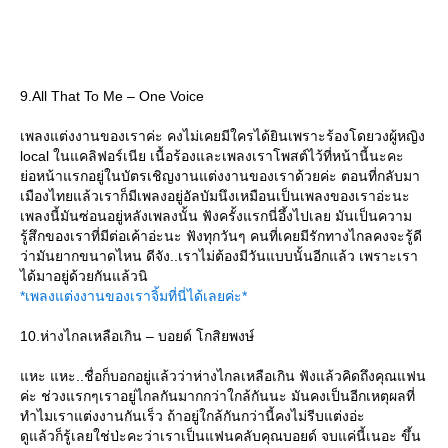
9.All That To Me – One Voice
เพลงแต่งงานของเราค่ะ คงไม่เคยมีใครได้ยินเพราะร้องโดยวงผู้หญิง
local ในแคลิฟอร์เนีย เนื้อร้องและเพลงเราโพสต์ไว้ที่หน้านี้นะคะ
่อหน้าแรกอยู่ในบัตรเชิญงานแต่งงานของเราด้วยค่ะ ตอนที่กลับมา
เมืองไทยแล้วเราก็มีเพลงอยู่อัลบัมนึงเหมือนเป็นเพลงของเราอ่ะนะ
เพลงนี้มันซ่อนอยู่หลังเพลงนั้น ฟังครั้งแรกนี่อึ้งไปเลย มันเป็นความ
รู้สึกของเราที่มีต่อเค้าอ่ะนะ ฟังทุกวันๆ คนที่เคยมีรักทางไกลคงจะรู้ดี
ว่ามันยากขนาดไหน ดีจัง..เราไม่ต้องมีวันแบบนั้นอีกแล้ว เพราะเรา
ได้มาอยู่ด้วยกันแล้วนิ
*เพลงแต่งงานของเราจิ้มที่นี่ได้เลยค่ะ*
10.ห่างไกลเหลือเกิน – บอยด์ โกสิยพงษ์
หะ แหะ..ชื่อก็บอกอยู่แล้วว่าห่างไกลเหลือเกิน ฟังแล้วคิดถึงคุณแฟน
ค่ะ ช่วงแรกๆเราอยู่ไกลกันมากกว่าใกล้กันนะ มันคงเป็นอีกเหตุผลที่
ทำไมเราแต่งงานกันเร็ว ถ้าอยู่ใกล้กันกว่านี้คงไม่รีบแต่งอ่ะ
ดูแล้วก็รู้เลยใช่ป่ะคะว่าเราเป็นแฟนคลับคุณบอยด์ จบแค่นี้เนอะ ขึ้น