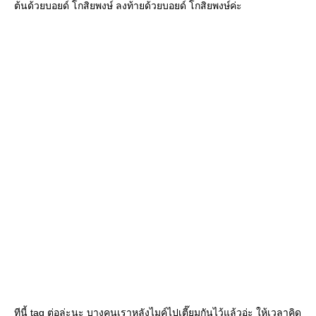
ต้นด้วยบอยด์ โกสิยพงษ์ ลงท้ายด้วยบอยด์ โกสิยพงษ์ค่ะ
ทีนี้ tag ต่อล่ะนะ บางคนเราหลังไมค์ไปเตี๊ยมกันไว้แล้วอ่ะ ให้เวลาคิด