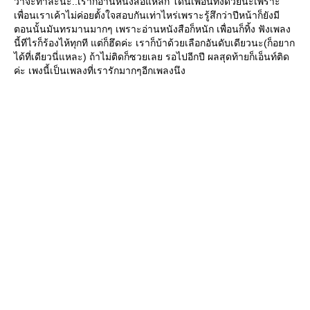
ว่าจะทำล่ะนะ..เราก็อ่านหนังสือแหลก โดนเพื่อนทิ้งด้วยนะเพราะ
เพื่อนเราเค้าไม่ค่อยตั้งใจสอบกันเท่าไหร่เพราะรู้สึกว่าปีหน้าก็ยังมี
ตอนนั้นมันทรมานมากๆ เพราะอ่านหนังสือก็หนัก เพื่อนก็ทิ้ง ฟังเพลง
นี้ทีไรก็ร้องไห้ทุกที แต่ก็ฮึดค่ะ เราก็บ้าด้วยเลือกอันดับเดียวนะ(ก็อยาก
ได้ที่เดียวนี่แหละ) ถ้าไม่ติดก็ซวยเลย รอไปอีกปี ผลสุดท้ายก็เอ็นท์ติด
ค่ะ เพงนี้เป็นเพลงที่เรารักมากๆอีกเพลงนึง