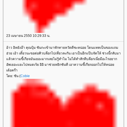
23 เมษายน 2550 10:29:33 น.
อ้าว อิหยังอ๊า คุณปุ้ม ซันกะเข้ามาทักทายหวัดดีซะหน่อย โดนแทคเป็นของแถม
ฮ่วย เอ้า เดี๋ยวนะขอต่อคิวบล๊อกไปเที่ยวละกัน เอาเป็นอีกแป๊บจัดให้ ช่วงนี้กลับมา
ล้วความขี้เกียจมันเยอะมากเลยไม่รู้ทำไม ไม่ได้ทำสักทีบล๊อกเนี่ยมีอะไรอยาก
อัพเยอะแยะไปหมดเร้ย อิอิ มาช่วยหยิกซันที เอาความขี้เกียจออกไปให้หน่อ
เด้อคร๊า
ดย: ซัน (
Cobie