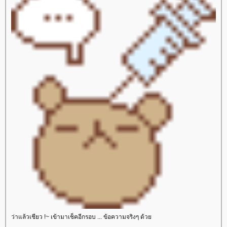
ว่าแล้วเชียว !~ เข้ามาเช็คอีกรอบ ... ข้อความจริงๆ ด้ว