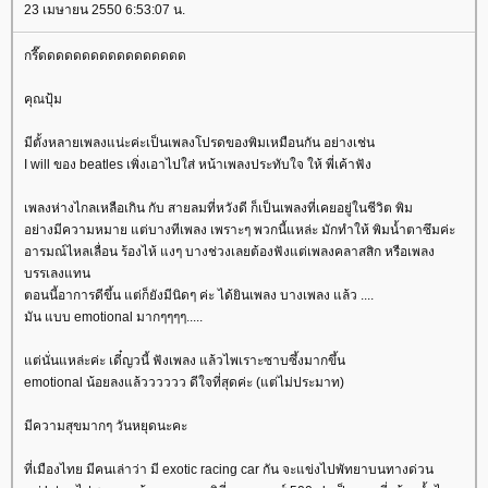
23 เมษายน 2550 6:53:07 น.
กรี๊ดดดดดดดดดดดดดดดดด
คุณปุ้ม
มีตั้งหลายเพลงแน่ะค่ะเป็นเพลงโปรดของพิมเหมือนกัน อย่างเช่น
I will ของ beatles เพิ่งเอาไปใส่ หน้าเพลงประทับใจ ให้ พี่เค้าฟัง
เพลงห่างไกลเหลือเกิน กับ สายลมที่หวังดี ก็เป็นเพลงที่เคยอยู่ในชีวิต พิม
อย่างมีความหมาย แต่บางทีเพลง เพราะๆ พวกนี้แหล่ะ มักทำให้ พิมน้ำตาซึมค่ะ
อารมณ์ไหลเลื่อน ร้องไห้ แงๆ บางช่วงเลยต้องฟังแต่เพลงคลาสสิก หรือเพลง
บรรเลงแทน
ตอนนี้อาการดีขึ้น แต่ก็ยังมีนิดๆ ค่ะ ได้ยินเพลง บางเพลง แล้ว ....
มัน แบบ emotional มากๆๆๆๆ.....
ต่นั่นแหล่ะค่ะ เดี๋ญวนี้ ฟังเพลง แล้วไพเราะซาบซึ้งมากขึ้น
emotional น้อยลงแล้วววววว ดีใจที่สุดค่ะ (แต่ไม่ประมาท)
มีความสุขมากๆ วันหยุดนะคะ
ที่เมืองไทย มีคนเล่าว่า มี exotic racing car กัน จะแข่งไปพัทยาบนทางด่วน