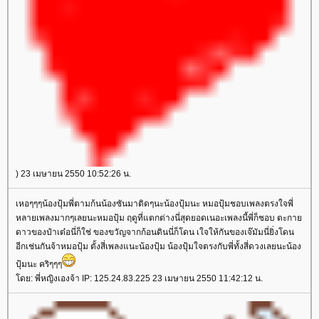
) 23 เมษายน 2550 10:52:26 น.
เหอๆๆๆน้องปุ้มพี่ตามก้นน้องซันมาติดๆนะน้องปุ้มนะ หมอปุ้มชอบเพลงตรงใจพี่
หลายเพลงมากๆเลยนะหมอปุ้ม ฤดูที่แตกต่างนี่สุดยอดเนอะเพลงนี้พี่ก็ชอบ ตะกา
ดาวของป๋าเต๋อนี่ก็ใช่ ของขวัญจากก้อนดินนี่ก็โดน เใจให้กันของเจ๊มัมนี่ยิ่งโดน
อีกเช่นกันจ้าหมอปุ้ม ตั้งสี่เพลงแนะน้องปุ้ม น้องปุ้มใจตรงกับพี่ทั้งสี่ดวงเลยนะน้อง
ปุ้มนะ คริๆๆๆ
ดย: พี่หญิงเองจ้า IP: 125.24.83.225 23 เมษายน 2550 11:42:12 น.