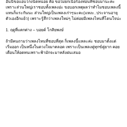
อันนี้ขอแอบโกงนิดหน่อย คือ ขอไม่ยกเนื้อร้องท่อนที่ชอบมานะคะ
เพราะส่วนใหญ่เราชอบทั้งเพลงอ่ะ ขอบอกเหตุผลว่าทำไมชอบเพลงนี้
ทนก็แระกันนะ ส่วนใหญ่เป็นเพลงเก่าๆนะคะ(แหงะ..ประจานอายุ
ตัวเองอีกแย้ว) เพราะรู้สึกว่าเพลงใหม่ๆ ไม่ค่อยมีเพลงไหนที่โดนใจน่ะ
1. ฤดูที่แตกต่าง – บอยด์ โกสิยพงษ์
ถ้ามีคนถามว่าเพลงไหนที่ชอบที่สุด ก็เพลงนี้แหละค่ะ ชอบมาตั้งแต่
เริ่มออก เป็นหนึ่งในดวงใจมาตลอด เพราะเป็นเพลงคู่ทุกข์คู่ยาก คอ
เตือนให้อดทนเพราะฟ้ามักจะมาหลังฝนเสมอ