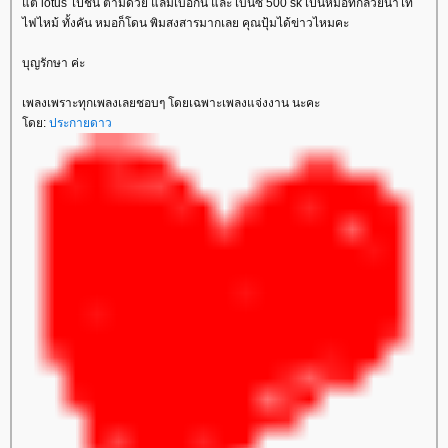
ต่ lotus ไปชน ตามด้วย แลมเบอกินี่ และ เบนซ์ 500 sk เป็นหมอที่กล้วยน้ำไท
ไฟไหม้ ทั้งคัน หมอก็โดน พิมสงสารมากเลย คุณปุ้มได้ข่าวไหมคะ
บุญรักษา ค่ะ
เพลงเพราะทุกเพลงเลยชอบๆ โดยเฉพาะเพลงแจ่งงาน นะคะ
ดย:
ประกายดาว