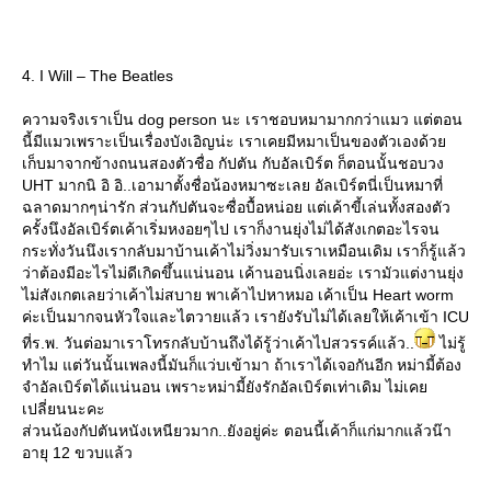
4. I Will – The Beatles
ความจริงเราเป็น dog person นะ เราชอบหมามากกว่าแมว แต่ตอน
นี้มีแมวเพราะเป็นเรื่องบังเอิญน่ะ เราเคยมีหมาเป็นของตัวเองด้ว
เก็บมาจากข้างถนนสองตัวชื่อ กัปตัน กับอัลเบิร์ต ก็ตอนนั้นชอบวง
UHT มากนิ อิ อิ..เอามาตั้งชื่อน้องหมาซะเลย อัลเบิร์ตนี่เป็นหมาที่
ฉลาดมากๆน่ารัก ส่วนกัปตันจะซื่อบื้อหน่อย แต่เค้าขี้เล่นทั้งสองตัว
ครั้งนึงอัลเบิร์ตเค้าเริ่มหงอยๆไป เราก็งานยุ่งไม่ได้สังเกตอะไรจน
กระทั่งวันนึงเรากลับมาบ้านเค้าไม่วิ่งมารับเราเหมือนเดิม เราก็รู้แล้ว
ว่าต้องมีอะไรไม่ดีเกิดขึ้นแน่นอน เค้านอนนิ่งเลยอ่ะ เรามัวแต่งานยุ่ง
ไม่สังเกตเลยว่าเค้าไม่สบาย พาเค้าไปหาหมอ เค้าเป็น Heart worm
ค่ะเป็นมากจนหัวใจและไตวายแล้ว เรายังรับไม่ได้เลยให้เค้าเข้า ICU
ที่ร.พ. วันต่อมาเราโทรกลับบ้านถึงได้รู้ว่าเค้าไปสวรรค์แล้ว..
ไม่รู้
ทำไม แต่วันนั้นเพลงนี้มันก็แว่บเข้ามา ถ้าเราได้เจอกันอีก หม่ามี้ต้อง
จำอัลเบิร์ตได้แน่นอน เพราะหม่ามี้ยังรักอัลเบิร์ตเท่าเดิม ไม่เค
เปลี่ยนนะคะ
ส่วนน้องกัปตันหนังเหนียวมาก..ยังอยู่ค่ะ ตอนนี้เค้าก็แก่มากแล้วน๊า
อายุ 12 ขวบแล้ว