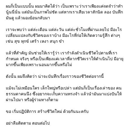
ผมก็เป็นแบบนั้น ผมมาคิดได้ว่า เป็นเพราะว่าเราเพียงแค่จดจำว่าทำ
นู้นนี่นั่น แต่มันเป็นภาพไม่ชัด แต่หากเราเสียเวลาสักนิด ลอง บันทึก
มันดู แล้วมองย้อนกลับมา
เราจะพบว่า แต่ล่ะเดือน แต่ล่ะวัน แต่ล่ะชั่วโมงที่ผ่านเลยไป มีอะไร
เปลี่ยนแปลงกับชีวิตของเราบ้าง มีอะไรที่ก่อให้เกิดความรู้สึก ต่างๆ
เช่น สุข ทุกข์ เศร้า เหงา สนุก ขำ
ล้วที่สำคัญ มันช่วยให้เรารู้ว่า เรากำลังดำเนินชีวิตไปตามที่เรา
กำหนด จริงๆ หรือเป็นเพียงแค่เวลาที่ลากชีวิตเราให้ดำเนินไป มีอายุ
มากขึ้นเพียงเพราะนอนมากขึ้นหรือไม่
ดังนั้น ผมจึงคิดว่า น่าจะบันทึกเรื่องราวของชีวิตต่อจากนี้
ม้จะไม่เหมือนใคร เล็กใหญ่หรือเปล่า แต่มันก็เป็นเรื่องเล่าของ คน
ธรรมดาคนนึง ซึ่งอยากจะเก็บความทรงจำ แล้วนำมันมาแบ่งปันให้
ผ่านไปมา หรือผู้ร่วมทางก็ตาม
ขอ เริ่มปฏิบัติการ สร้างชีวิตใหม่ ด้วยกันนะครับ
อย่าลืมติดตาม ตอนต่อไป