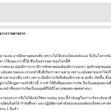
ายวางวายตายจาก
คนานเลย อาจมีหลายคนสงสัย เพราะไม่ได้เล่นเน็ทเลยนั่นเอง นี่เป็นโอกาสน้อ
วให้เยอะกว่านี้ได้ ซึ่งเป็นธรรมดาของโลกนี้ที่
มีการพบเจอ ย่อมมีการจาก มีการทักทายย่อมต้องมีการบอกลา สุดท้ายทุกคนย่อมไป
 แม้นหลายคนจะเกรงกลัวซึ่งที่เรียกว่าความตาย เพราะแม้นพยายมเท่าไหร่ก
ต่างหากเล่าที่น่ากลัว เพราะเมื่อมีการเกิดจึงต้องมีการตาย ทุกสิ่ง เกิดขึ้น ตั้ง
่ภายใต้กฎความจริงที่ว่านี้ การทำให้ถึงที่สุดแห่งการเกิด จึงเป็นจุดมุ่งหมายที
ะหน้าที่ของการเกิดเป็นมนุษย์ที่ได้มีโอกาสพบพระพุทธศาสนา
หลายๆประการจึงไม่ได้แจ้งให้ทราบก่อน ขณะนี้กำลังอยู่ในภาระกิจระดับชาติ
ารถอัพบล็อคได้ กำลังศึกษา และปฏิบัติตามคำสั่งสอนขององค์สมเด็จพระศาส
บครบ 1 ปีแล้ว