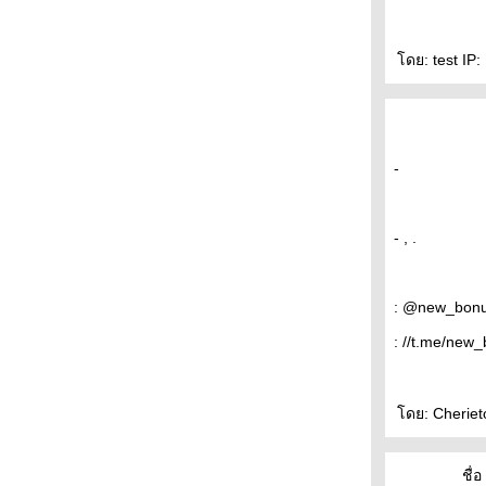
ดย: test IP:
-
- , .
: @new_bon
: //t.me/new
ดย: Cherieto
ชื่อ 