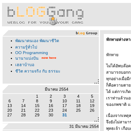
ทักทายห่างห
พัฒนาตนเอง พัฒนาชีวิต
ความรู้ทั่วไป
OO Programming
ทักทา
นานาแบ่งปัน
เฮฮาบ้าบอ
ไม่ได้อัพบล๊อ
ชีวิต ความจริง กับ ธรรมะ
สามารถบอกกล่า
ทุกอย่างเมื่อ
ก็คือความตาย
มีนาคม 2554
ได้ แต่การเกิด
1
2
3
4
5
เราท่านล้วนอยู
6
7
8
9
10
11
12
ของภพชาติ แล
13
14
15
16
17
18
19
20
21
22
23
24
25
26
27
28
29
30
31
เนื่องจากเหตุ
จึงยังไม่สาม
31 มีนาคม 2554
พุทธเจ้า เกือ