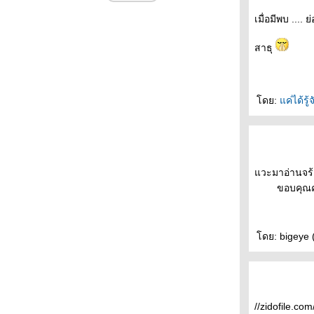
เมื่อมีพบ .... 
สาธุ
ดย:
ค่ได้รู้
วะมาอ่านจร้า
กอา
ขอบคุณค
ดย: bigeye 
//zidofile.co