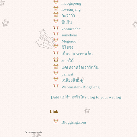
moogapong
loveturjang
กะว่าก๋า
ปันฝัน
konmeechai
somebear
Megeroo
ชิโยจัง
เย็นวาน หวานเย็น
ภายใต้
ค่เหงาหรือเรารักกัน
panwat
เฉลียงสีชมพู
Webmaster - BlogGang
[Add แม่จ๋ากะฟ้าใส's blog to your weblog]
Link
Bloggang.com
5 comments