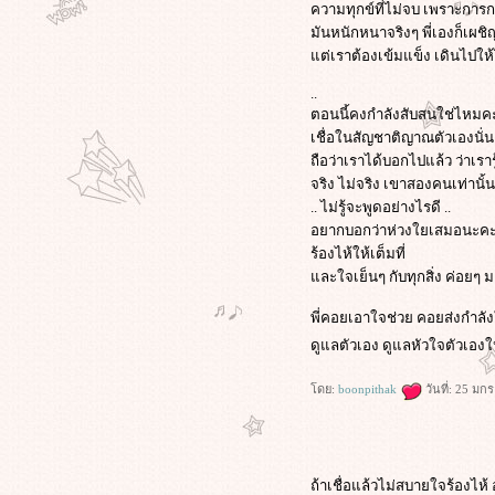
ความทุกข์ที่ไม่จบ เพราะการ
มันหนักหนาจริงๆ พี่เองก็เผชิญ
ต่เราต้องเข้มแข็ง เดินไปให้
..
ตอนนี้คงกำลังสับสนใช่ไหมคะ ไ
เชื่อในสัญชาติญาณตัวเองนั่น
ถือว่าเราได้บอกไปแล้ว ว่าเรารู
จริง ไม่จริง เขาสองคนเท่านั้นที่
.. ไม่รู้จะพูดอย่างไรดี ..
อยากบอกว่าห่วงใยเสมอนะค
ร้องไห้ให้เต็มที่
ละใจเย็นๆ กับทุกสิ่ง ค่อยๆ ม
พี่คอยเอาใจช่วย คอยส่งกำล
ดูแลตัวเอง ดูแลหัวใจตัวเองให
ดย:
boonpithak
วันที่: 25 มก
ถ้าเชื่อแล้วไม่สบายใจร้องไห้ 