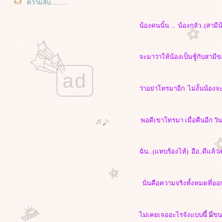
ความลับ............
เรื่อยๆเปื่อยๆ แต่ทำไมยิ่งเจ็บ
ไปๆมาๆ มันคืออะไรกันน่ะ
น้องคนนั้น ... น้องกลัว..(สามีน้
มาร่วมร้องไห้กับฉันไหม
่เหลือเกินแล้ว
ตัดสินใจยังไงดี?????????
จะมาว่าให้น้องเป็นชู้กับสามี
สู้ไม่ไหวแล้วค่ะ??????????
ad
จะทำไงดี??????????
ว่าอย่าโทรมาอีก
ไม่งั้นน้อง
..................ขอบคุณค่ะ................
*********น้ำตา***********
**********สู้ๆ***********
พอดีเขาโทรมา เมื่อคืนอีก วัน
หายไปอีกแล้ว
เมื่อเจ้าตัวเล็กต้องนอนร.พ.อีกแล้ว
ทำไงดีล่ะค่ะ
ฉัน...(แทบร้องไห้) อือ..ดีแล
รู้ว่าเขาหมดใจ แต่ทำไมยังรักเหลือ
เกิน
คืนใจให้กัน
นั่นคือความจริงทั้งหมดที่
เหงาจนจับหัวใจเลยนะคุณ
ละแล้วก็ผ่านไป
อีกนานแค่ไหนนะกับรักของเรา
ไม่เคยเจออะไรจังแบบนี้ นี่ขน
ไม่น่าเชื่อเลยนะคนเรา