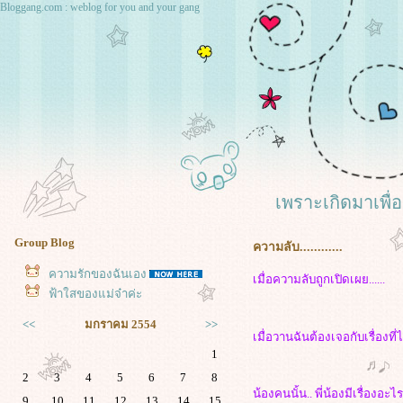
Bloggang.com : weblog for you and your gang
เพราะเกิดมาเพื่
Group Blog
ความลับ............
ความรักของฉันเอง
เมื่อความลับถูกเปิดเผย......
ฟ้าใสของแม่จ๋าค่ะ
<<
มกราคม 2554
>>
เมื่อวานฉันต้องเจอกับเรื่องท
1
2
3
4
5
6
7
8
น้องคนนั้น.. พี่น้องมีเรื่องอะ
9
10
11
12
13
14
15