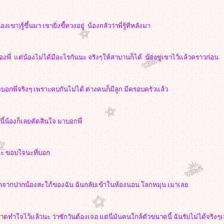
องเขา)รู้ขึ้นมา เขายิ่งขี้หวงอยู่ น้องกลัวว่าพี่รู้ทีหลังมา
ของพี่ แต่น้องไม่ได้มีอะไรกันนะ จริงๆให้สาบานก็ได้ น้องขู่เขาไว้แล้วคราวก่อน
จะบอกพี่จริงๆ เพราะคบกันไม่ได้ ต่างคนก็มีลูก มีครอบครัวแล้ว
นี้น้องก็เลยตัดสินใจ มาบอกพี่
้วล่ะ ขอบใจนะที่บอก
ออกจากปากน้องสะใภ้ของฉัน ฉันกลับเข้าในห้องนอน โลกหมุน เมาเล
าดทำใจไว้แล้วนะ ว่าซักวันต้องเจอ แต่นี่มันคนใกล้ตัวขนาดนี้ ฉันรับไม่ได้จริง