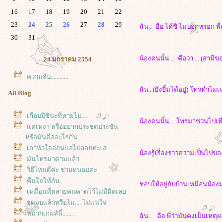
16
17
18
19
20
21
22
23
24
25
26
27
28
29
ฉัน... อือ ได้ซิ ไม่บอกหรอก พี
30
31
น้องคนนั้น ... คือว่า ... (สา
24 มกราคม 2554
ความลับ............
ฉัน...(ยังยิ้มได้อยู่) โทรทำไม
All Blog
เกือบปีซินะที่หายไป....
น้องคนนั้น... โทรมาชวนไปเที่
ค่เหงา หรืออยากประชดประชัน
หรือมันคืออะไรกัน
เอาหัวใจอ่อนแอไปลอยทะเล
น้องรู้เรื่องราวความเป็นไปขอ
มันโทรมาตามแล้ว
วิธีไหนดีค่ะ ช่วยหน่อยค่ะ
คืนใจให้กัน
ชอบให้อยู่กับบ้านเหมือนน้องม
เหมือนที่หลายคนคาดไว้ไม่มีผิดเล
จุดจบแล้วหรือไม่.... ไม่แน่ใจ
หมากเกมส์นี้.......
ฉัน... อือ พี่ว่ามันคงเป็นเหต