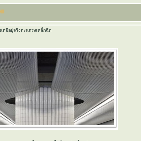
่มีอยู่จริงตะแกรงเหล็กฉีก