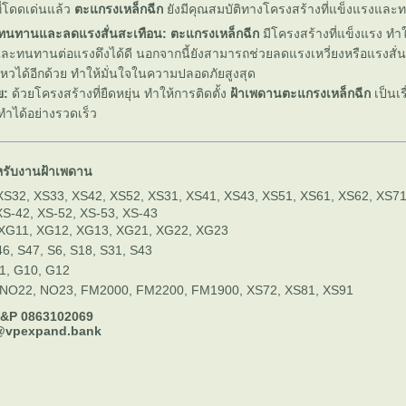
ี่โดดเด่นแล้ว
ตะแกรงเหล็กฉีก
ังมีคุณสมบัติทางโครงสร้างที่แข็งแรงและ
ทนทานและลดแรงสั่นสะเทือน:
ตะแกรงเหล็กฉีก
มีโครงสร้างที่แข็งแรง ทำ
และทนทานต่อแรงดึงได้ดี นอกจากนี้ยังสามารถช่วยลดแรงเหวี่ยงหรือแรงสั่
หวได้อีกด้วย ทำให้มั่นใจในความปลอดภัยสูงสุด
ย:
ด้วยโครงสร้างที่ยืดหยุ่น ทำให้การติดตั้ง
ฝ้าเพดานตะแกรงเหล็กฉีก
เป็นเรื
ำได้อย่างรวดเร็ว
หรับงานฝ้าเพดาน
 XS32, XS33, XS42, XS52, XS31, XS41, XS43, XS51, XS61, XS62, XS71
XS-42, XS-52, XS-53, XS-43
 XG11, XG12, XG13, XG21, XG22, XG23
46, S47, S6, S18, S31, S43
G1, G10, G12
 NO22, NO23, FM2000, FM2200, FM1900, XS72, XS81, XS91
&P 0863102069
 @vpexpand.bank