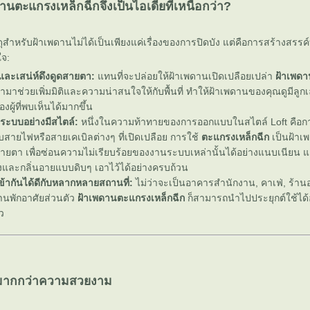
นตะแกรงเหล็กฉีกจึงเป็นไอเดียที่เหนือกว่า?
ดุสำหรับฝ้าเพดานไม่ได้เป็นเพียงแค่เรื่องของการปิดบัง แต่คือการสร้างสร
ใจ:
ิและเสน่ห์ดึงดูดสายตา:
ทนที่จะปล่อยให้ฝ้าเพดานเปิดเปลือยเปล่า
ฝ้าเพด
ามาช่วยเพิ่มมิติและความน่าสนใจให้กับพื้นที่ ทำให้ฝ้าเพดานของคุณดูมีลูก
ผู้ที่พบเห็นได้มากขึ้น
ระบบอย่างมีสไตล์:
หนึ่งในความท้าทายของการออกแบบในสไตล์ Loft คือกา
สายไฟหรือสายเคเบิลต่างๆ ที่เปิดเปลือย การใช้
ตะแกรงเหล็กฉีก
เป็นฝ้าเพ
ังสายตา เพื่อซ่อนความไม่เรียบร้อยของงานระบบเหล่านั้นได้อย่างแนบเนียน 
งและกลิ่นอายแบบดิบๆ เอาไว้ได้อย่างครบถ้วน
่เข้ากันได้ดีกับหลากหลายสถานที่:
ไม่ว่าจะเป็นอาคารสำนักงาน, คาเฟ่, ร้าน
้านพักอาศัยส่วนตัว
ฝ้าเพดานตะแกรงเหล็กฉีก
ก็สามารถนำไปประยุกต์ใช้ได
ว
ี่มากกว่าความสวยงาม