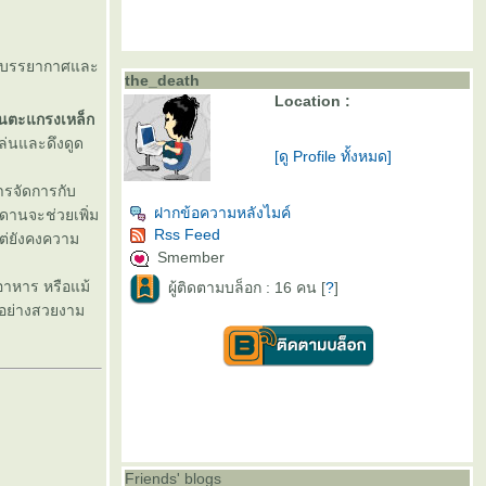
รค์บรรยากาศและ
the_death
Location :
านตะแกรงเหล็ก
เล่นและดึงดูด
[ดู Profile ทั้งหมด]
รจัดการกับ
ฝากข้อความหลังไมค์
ดานจะช่วยเพิ่ม
Rss Feed
แต่ยังคงความ
Smember
อาหาร หรือแม้
ผู้ติดตามบล็อก : 16 คน [
?
]
้อย่างสวยงาม
Friends' blogs