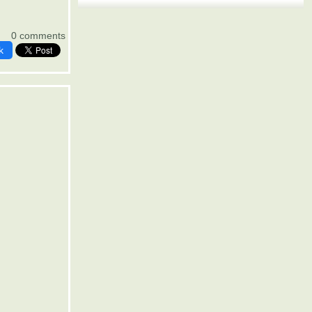
0 comments
k