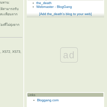
ทนทาน:
the_death
Webmaster - BlogGang
ให้สามารถรับ
[Add the_death's blog to your web]
นสะเทือนจาก
่องที่ไม่ยุ่งยาก
ad
, XS72, XS73,
Links
Bloggang.com