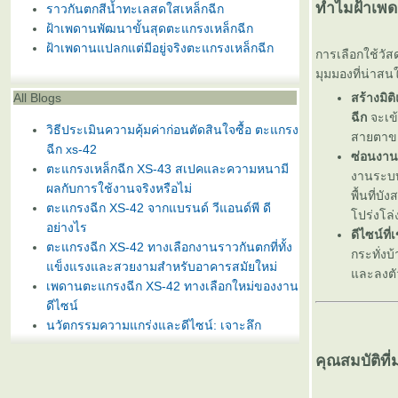
ทำไมฝ้าเพดา
ราวกันตกสีน้ำทะเลสดใสเหล็กฉีก
ฝ้าเพดานพัฒนาขั้นสุดตะแกรงเหล็กฉีก
ฝ้าเพดานแปลกแต่มีอยู่จริงตะแกรงเหล็กฉีก
การเลือกใช้วัส
มุมมองที่น่าสน
All Blogs
สร้างมิต
ฉีก
จะเข้
วิธีประเมินความคุ้มค่าก่อนตัดสินใจซื้อ ตะแกรง
สายตาของ
ฉีก xs-42
ซ่อนงาน
ตะแกรงเหล็กฉีก XS-43 สเปคและความหนามี
งานระบบ
ผลกับการใช้งานจริงหรือไม่
พื้นที่บ
ตะแกรงฉีก XS-42 จากแบรนด์ วีแอนด์พี ดี
ปร่งโล่
อย่างไร
ดีไซน์ที
ตะแกรงฉีก XS-42 ทางเลือกงานราวกันตกที่ทั้ง
กระทั่งบ
ข็งแรงและสวยงามสำหรับอาคารสมัยใหม่
ละลงตั
เพดานตะแกรงฉีก XS-42 ทางเลือกใหม่ของงาน
ดีไซน์
นวัตกรรมความแกร่งและดีไซน์: เจาะลึก
ตะแกรงเหล็กฉีกรุ่น XS-43 และ XS-42 สำหรับ
คุณสมบัติท
งานสถาปัตยกรรมสมัยใหม่
ตะแกรงฉีก XS-42 ทางเลือกงานราวกันตกที่ทั้ง