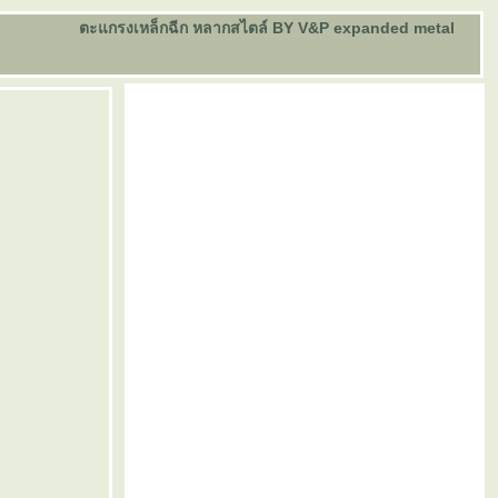
ตะแกรงเหล็กฉีก หลากสไตล์ BY V&P expanded metal