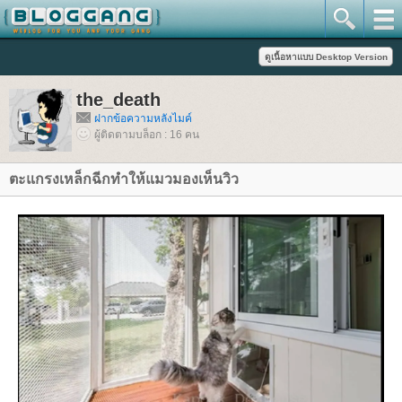
the_death
ฝากข้อความหลังไมค์
ผู้ติดตามบล็อก : 16 คน
ตะแกรงเหล็กฉีกทำให้แมวมองเห็นวิว