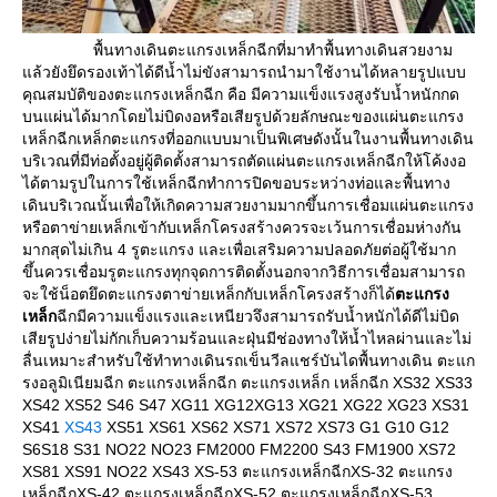
พื้นทางเดินตะแกรงเหล็กฉีกที่มาทำพื้นทางเดินสวยงาม
ล้วยังยึดรองเท้าได้ดีน้ำไม่ขังสามารถนำมาใช้งานได้หลายรูปแบบ
คุณสมบัติของตะแกรงเหล็กฉีก คือ มีความแข็งแรงสูงรับน้ำหนักกด
บนแผ่นได้มากโดยไม่บิดงอหรือเสียรูปด้วยลักษณะของแผ่นตะแกรง
เหล็กฉีกเหล็กตะแกรงที่ออกแบบมาเป็นพิเศษดังนั้นในงานพื้นทางเดิน
บริเวณที่มีท่อตั้งอยู่ผู้ติดตั้งสามารถตัดแผ่นตะแกรงเหล็กฉีกให้โค้งงอ
ได้ตามรูปในการใช้เหล็กฉีกทำการปิดขอบระหว่างท่อและพื้นทาง
เดินบริเวณนั้นเพื่อให้เกิดความสวยงามมากขึ้นการเชื่อมแผ่นตะแกรง
หรือตาข่ายเหล็กเข้ากับเหล็กโครงสร้างควรจะเว้นการเชื่อมห่างกัน
มากสุดไม่เกิน 4 รูตะแกรง และเพื่อเสริมความปลอดภัยต่อผู้ใช้มาก
ขึ้นควรเชื่อมรูตะแกรงทุกจุดการติดตั้งนอกจากวิธีการเชื่อมสามารถ
จะใช้น็อตยึดตะแกรงตาข่ายเหล็กกับเหล็กโครงสร้างก็ได้
ตะแกรง
เหล็ก
ฉีกมีความแข็งแรงและเหนียวจึงสามารถรับน้ำหนักได้ดีไม่บิด
เสียรูปง่ายไม่กักเก็บความร้อนและฝุ่นมีช่องทางให้น้ำไหลผ่านและไม่
ลื่นเหมาะสำหรับใช้ทำทางเดินรถเข็นวีลแชร์บันไดพื้นทางเดิน ตะแก
รงอลูมิเนียมฉีก ตะแกรงเหล็กฉีก ตะแกรงเหล็ก เหล็กฉีก XS32 XS33
XS42 XS52 S46 S47 XG11 XG12XG13 XG21 XG22 XG23 XS31
XS41
XS43
XS51 XS61 XS62 XS71 XS72 XS73 G1 G10 G12
S6S18 S31 NO22 NO23 FM2000 FM2200 S43 FM1900 XS72
XS81 XS91 NO22 XS43 XS-53 ตะแกรงเหล็กฉีกXS-32 ตะแกรง
เหล็กฉีกXS-42 ตะแกรงเหล็กฉีกXS-52 ตะแกรงเหล็กฉีกXS-53