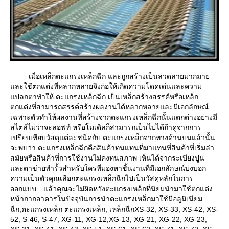
เมื่อเหล็กตะแกรงเหล็กฉีก และถูกสร้างเป็นลวดลายมากมา
ละใช้ตกแต่งที่หลากหลายจึงก่อให้เกิดความโดดเด่นและความ
ปลกตาทำให้ ตะแกรงเหล็กฉีก เป็นเหล็กสร้างสรรค์หรือเหล็ก
ตกแต่งที่สามารถสรรค์สร้างผลงานได้หลากหลายและมีเอกลักษณ์
เฉพาะตัวทำให้ผลงานที่สร้างจากตะแกรงเหล็กฉีกนั้นแตกต่างอย่างมี
สไตล์ไม่ว่าจะลอฟท์ หรือโมเดิลก็สามารถเป็นไปได้ถ้าดูจากการ
เปรียบเทียบวัสดุแต่ละชนิดกับ ตะแกรงเหล็กจากทางด้านบนแล้วนั้น
จะพบว่า ตะแกรงเหล็กฉีกคือสินค้าทนแทนที่มาแทนที่สินค้าที่เริ่มล่า
สมัยหรือสินค้าที่การใช้งานไม่คงทนสภาพ เห็นได้จากระเบียงปูน
ละตาข่ายทำรั้วสำหรับใครที่มองหาชิ้นงานที่มีเอกลักษณ์บ่งบอก
ความเป็นตัวคุณเลือกตะแกรงเหล็กฉีกไปเป็นวัสดุหลักในการ
ออกแบบ…แล้วคุณจะไม่ผิดหวังตะแกรงเหล็กที่นิยมนำมาใช้ตกแต่ง
หน้ากากอาคารในปัจจุบันการนำตะแกรงเหล็กมาใช้มีอลูมิเนียม
ฉีก,ตะแกรงเหล็ก ตะแกรงเหล็ก, เหล็กฉีกXS-32, XS-33, XS-42, XS-
52, S-46, S-47, XG-11, XG-12,XG-13, XG-21, XG-22, XG-23,