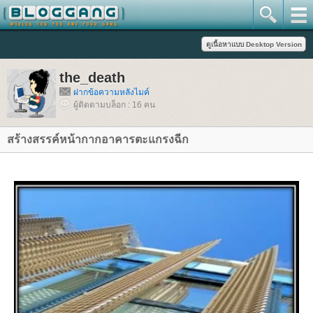
the_death
ฝากข้อความหลังไมค์
ผู้ติดตามบล็อก : 16 คน
สร้างสรรค์หน้ากากอาคารตะแกรงฉีก