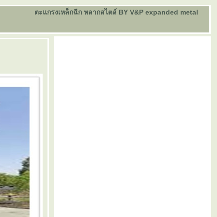
ตะแกรงเหล็กฉีก หลากสไตล์ BY V&P expanded metal