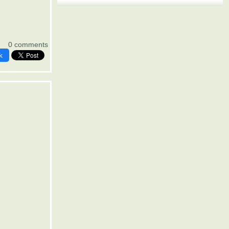
0 comments
k