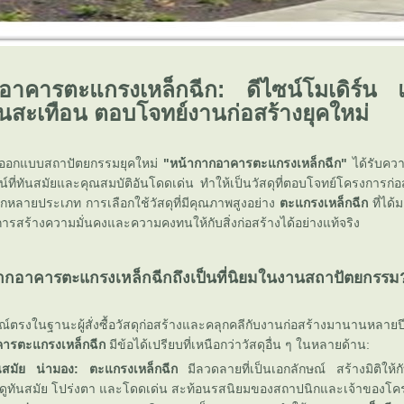
อาคารตะแกรงเหล็กฉีก: ดีไซน์โมเดิร์น แ
่นสะเทือน ตอบโจทย์งานก่อสร้างยุคใหม่
อกแบบสถาปัตยกรรมยุคใหม่
"หน้ากากอาคารตะแกรงเหล็กฉีก"
ได้รับควา
์ที่ทันสมัยและคุณสมบัติอันโดดเด่น ทำให้เป็นวัสดุที่ตอบโจทย์โครงการก
ายประเภท การเลือกใช้วัสดุที่มีคุณภาพสูงอย่าง
ตะแกรงเหล็กฉีก
ที่ได้
ารสร้างความมั่นคงและความคงทนให้กับสิ่งก่อสร้างได้อย่างแท้จริง
กอาคารตะแกรงเหล็กฉีกถึงเป็นที่นิยมในงานสถาปัตยกรรม
์ตรงในฐานะผู้สั่งซื้อวัสดุก่อสร้างและคลุกคลีกับงานก่อสร้างม
คารตะแกรงเหล็กฉีก
มีข้อได้เปรียบที่เหนือกว่าวัสดุอื่น ๆ ในหลายด้าน:
ันสมัย น่ามอง:
ตะแกรงเหล็กฉีก
มีลวดลายที่เป็นเอกลักษณ์ สร้างมิติให้
ดูทันสมัย โปร่งตา และโดดเด่น สะท้อนรสนิยมของสถาปนิกและเจ้าของโค