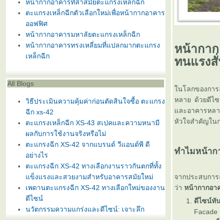
หน้ากากอาคารที่ล้ำสมัยตะแกรงเหล็กฉีก
ตะแกรงเหล็กฉีกตัวเลือกใหม่เพื่อหน้ากากอาคาร
ออฟฟิศ
หน้ากากอาคารมหาลัยตะแกรงเหล็กฉีก
หน้ากากอาคารทรงเหลี่ยมที่แปลกมากตะแกรง
หน้ากาก
เหล็กฉีก
ทนแรงสั
All Blogs
นโลกของการอ
หลาย ด้วยดีไซน
วิธีประเมินความคุ้มค่าก่อนตัดสินใจซื้อ ตะแกรง
ละอาคารหลากหล
ฉีก xs-42
หัวใจสำคัญในก
ตะแกรงเหล็กฉีก XS-43 สเปคและความหนามี
ผลกับการใช้งานจริงหรือไม่
ตะแกรงฉีก XS-42 จากแบรนด์ วีแอนด์พี ดี
ทำไมหน้ากา
อย่างไร
ตะแกรงฉีก XS-42 ทางเลือกงานราวกันตกที่ทั้ง
ข็งแรงและสวยงามสำหรับอาคารสมัยใหม่
จากประสบการณ
เพดานตะแกรงฉีก XS-42 ทางเลือกใหม่ของงาน
ว่า
หน้ากากอา
ดีไซน์
ดีไซน์ท
นวัตกรรมความแกร่งและดีไซน์: เจาะลึก
Facade 