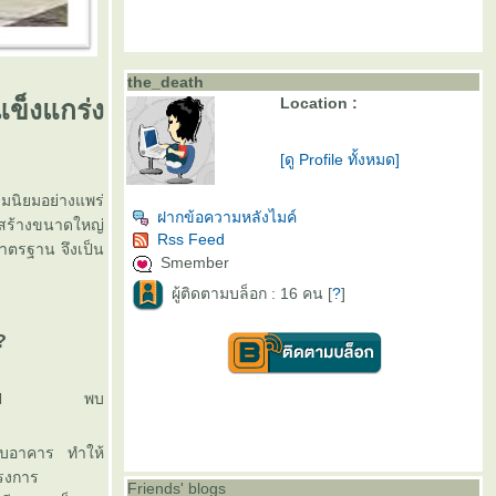
the_death
Location :
ข็งแกร่ง
[ดู Profile ทั้งหมด]
มนิยมอย่างแพร่
ฝากข้อความหลังไมค์
่อสร้างขนาดใหญ่
Rss Feed
มาตรฐาน จึงเป็น
Smember
ผู้ติดตามบล็อก : 16 คน [
?
]
?
านานหลายปี พบ
กับอาคาร ทำให้
รงการ
Friends' blogs