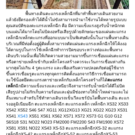
พื้นทางเดินตะแกรงเหล็กฉีกที่มาทำพื้นทางเดินสวยงาม
ล้วยังยึดรองเท้าได้ดีน้ำไม่ขังสามารถนำมาใช้งานได้หลายรูปแบบ
คุณสมบัติของตะแกรงเหล็กฉีก คือ มีความแข็งแรงสูงรับน้ำหนักกด
บนแผ่นได้มากโดยไม่บิดงอหรือเสียรูปด้วยลักษณะของแผ่นตะแกรง
เหล็กฉีกเหล็กตะแกรงที่ออกแบบมาเป็นพิเศษดังนั้นในงานพื้นทางเดิน
บริเวณที่มีท่อตั้งอยู่ผู้ติดตั้งสามารถตัดแผ่นตะแกรงเหล็กฉีกให้โค้งงอ
ได้ตามรูปในการใช้เหล็กฉีกทำการปิดขอบระหว่างท่อและพื้นทาง
เดินบริเวณนั้นเพื่อให้เกิดความสวยงามมากขึ้นการเชื่อมแผ่นตะแกรง
หรือตาข่ายเหล็กเข้ากับเหล็กโครงสร้างควรจะเว้นการเชื่อมห่างกัน
มากสุดไม่เกิน 4 รูตะแกรง และเพื่อเสริมความปลอดภัยต่อผู้ใช้มาก
ขึ้นควรเชื่อมรูตะแกรงทุกจุดการติดตั้งนอกจากวิธีการเชื่อมสามารถ
จะใช้น็อตยึดตะแกรงตาข่ายเหล็กกับเหล็กโครงสร้างก็ได้
ตะแกรง
เหล็ก
ฉีกมีความแข็งแรงและเหนียวจึงสามารถรับน้ำหนักได้ดีไม่บิด
เสียรูปง่ายไม่กักเก็บความร้อนและฝุ่นมีช่องทางให้น้ำไหลผ่านและไม่
ลื่นเหมาะสำหรับใช้ทำทางเดินรถเข็นวีลแชร์บันไดพื้นทางเดิน ตะแก
รงอลูมิเนียมฉีก ตะแกรงเหล็กฉีก ตะแกรงเหล็ก เหล็กฉีก XS32 XS33
XS42 XS52 S46 S47 XG11 XG12XG13 XG21 XG22 XG23 XS31
XS41
XS43
XS51 XS61 XS62 XS71 XS72 XS73 G1 G10 G12
S6S18 S31 NO22 NO23 FM2000 FM2200 S43 FM1900 XS72
XS81 XS91 NO22 XS43 XS-53 ตะแกรงเหล็กฉีกXS-32 ตะแกรง
เหล็กฉีกXS-42 ตะแกรงเหล็กฉีกXS-52 ตะแกรงเหล็กฉีกXS-53