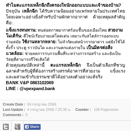
ทำไมตะแกรงเหล็กฉีกถึงครองใจนักออกแบบและเจ้าของบ้าน?
ปัจจุบัน
เหล็กฉีก
ได้รับความนิยมอย่างแพร่หลายในประเทศไท
ดยเฉพาะอย่างยิ่งสำหรับบ้านพักตากอากาศ ด้วยเหตุผลสำคัญ
คือ:
ข็งแรงทนทาน:
สวยงาม
ทนต่อสภาพอากาศร้อนชื้นของเมืองไท
มเดิร์น:
ดีไซน์เรียบง่ายแต่โดดเด่น เหมาะกับสไตล์การออกแบบ
ช้งานหลากหลาย:
ร่วมสมั
ไม่จำกัดแค่หน้ากากอาคาร แต่ยังใช้ได้
เป็นมิตรต่อสิ่ง
ทั้งรั้ว ประตู ราวบันได และงานตกแต่งภายใน
วดล้อม:
ช่วยลดการรบกวนพื้นที่ระหว่างการก่อสร้าง และยังเป็น
วัสดุที่สามารถรีไซเคิลได้
ด้วยคุณสมบัติเหล่านี้
ตะแกรงเหล็กฉีก
จึงเป็นตัวเลือกที่ชาญ
ฉลาดสำหรับผู้ที่ต้องการสร้างสรรค์อาคารที่สวยงาม แข็งแรง
ละผสานเข้ากับธรรมชาติได้อย่างลงตัวอย่างแท้จริง
BANK V&P 0863102069
LINE : @vpexpand.bank
Create Date :
04 กรกฎาคม 2568
Last Update :
4 กรกฎาคม 2568 7:25:36 น.
Counter :
106 Pageviews.
Comments :
0