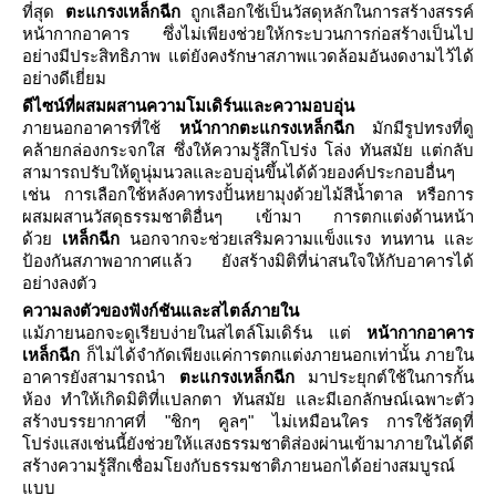
ที่สุด
ตะแกรงเหล็กฉีก
ถูกเลือกใช้เป็นวัสดุหลักในการสร้างสรรค์
หน้ากากอาคาร ซึ่งไม่เพียงช่วยให้กระบวนการก่อสร้างเป็นไป
อย่างมีประสิทธิภาพ แต่ยังคงรักษาสภาพแวดล้อมอันงดงามไว้ได้
อย่างดีเยี่ยม
ดีไซน์ที่ผสมผสานความโมเดิร์นและความอบอุ่น
ภายนอกอาคารที่ใช้
หน้ากากตะแกรงเหล็กฉีก
มักมีรูปทรงที่ดู
คล้ายกล่องกระจกใส ซึ่งให้ความรู้สึกโปร่ง โล่ง ทันสมัย แต่กลับ
สามารถปรับให้ดูนุ่มนวลและอบอุ่นขึ้นได้ด้วยองค์ประกอบอื่นๆ
เช่น การเลือกใช้หลังคาทรงปั้นหยามุงด้วยไม้สีน้ำตาล หรือการ
ผสมผสานวัสดุธรรมชาติอื่นๆ เข้ามา การตกแต่งด้านหน้า
ด้ว
เหล็กฉีก
นอกจากจะช่วยเสริมความแข็งแรง ทนทาน และ
ป้องกันสภาพอากาศแล้ว ยังสร้างมิติที่น่าสนใจให้กับอาคารได้
อย่างลงตัว
ความลงตัวของฟังก์ชันและสไตล์ภายใน
ม้ภายนอกจะดูเรียบง่ายในสไตล์โมเดิร์น แต่
หน้ากากอาคาร
เหล็กฉีก
ก็ไม่ได้จำกัดเพียงแค่การตกแต่งภายนอกเท่านั้น ภายใน
อาคารยังสามารถนำ
ตะแกรงเหล็กฉีก
มาประยุกต์ใช้ในการกั้น
ห้อง ทำให้เกิดมิติที่แปลกตา ทันสมัย และมีเอกลักษณ์เฉพาะตัว
สร้างบรรยากาศที่ "ชิกๆ คูลๆ" ไม่เหมือนใคร การใช้วัสดุที่
ปร่งแสงเช่นนี้ยังช่วยให้แสงธรรมชาติส่องผ่านเข้ามาภายในได้ดี
สร้างความรู้สึกเชื่อมโยงกับธรรมชาติภายนอกได้อย่างสมบูรณ์
บบ