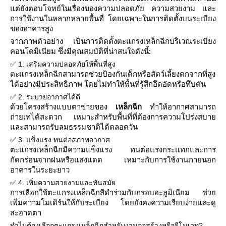
ต่ยังตอบโจทย์ในเรื่องของความปลอดภัย ความสวยงาม และ
การใช้งานในหลากหลายพื้นที่ โดยเฉพาะในการติดตั้งบนระเบียง
ของอาคารสูง
จากภาพตัวอย่าง เป็นการติดตั้งตะแกรงเหล็กฉีกบริเวณระเบียง
คอนโดมิเนียม ซึ่งมีคุณสมบัติที่น่าสนใจดังนี้:
✅ 1. เสริมความปลอดภัยให้พื้นที่สูง
ตะแกรงเหล็กฉีกสามารถช่วยป้องกันเด็กหรือสัตว์เลี้ยงตกจากที่สูง
ได้อย่างมีประสิทธิภาพ โดยไม่ทำให้พื้นที่รู้สึกอึดอัดหรือทึบตัน
✅ 2. ระบายอากาศได้ดี
ด้วยโครงสร้างแบบตาข่ายของ
เหล็กฉีก
ทำให้อากาศสามารถ
ถ่ายเทได้สะดวก เหมาะสำหรับพื้นที่ที่ต้องการความโปร่งสบา
ละสามารถรับลมธรรมชาติได้ตลอดวัน
✅ 3. แข็งแรง ทนต่อสภาพอากาศ
ตะแกรงเหล็กฉีกมีความแข็งแรง ทนต่อแรงกระแทกและการ
กัดกร่อนจากฝนหรือแสงแดด เหมาะกับการใช้งานภายนอก
อาคารในระยะยาว
✅ 4. เพิ่มความสวยงามและทันสมั
การเลือกใช้ตะแกรงเหล็กฉีกสีดำร่วมกับกรอบอะลูมิเนียม ช่ว
เพิ่มความโมเดิร์นให้กับระเบียง โดยยังคงความเรียบง่ายและดู
สะอาดตา
ทำไมต้องเลือกตะแกรงเหล็กฉีกสำหรับงานก่อสร้างหรือรีโนเวท?